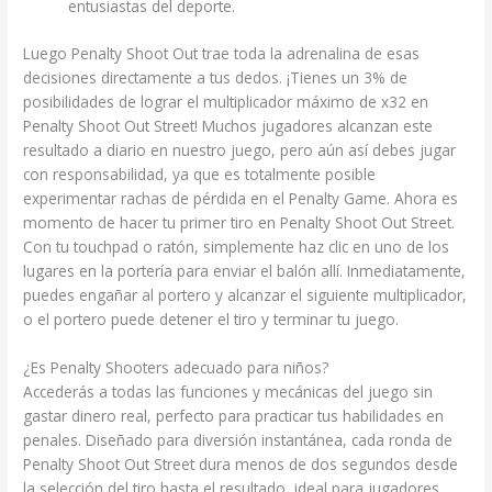
entusiastas del deporte.
Luego Penalty Shoot Out trae toda la adrenalina de esas
decisiones directamente a tus dedos. ¡Tienes un 3% de
posibilidades de lograr el multiplicador máximo de x32 en
Penalty Shoot Out Street! Muchos jugadores alcanzan este
resultado a diario en nuestro juego, pero aún así debes jugar
con responsabilidad, ya que es totalmente posible
experimentar rachas de pérdida en el Penalty Game. Ahora es
momento de hacer tu primer tiro en Penalty Shoot Out Street.
Con tu touchpad o ratón, simplemente haz clic en uno de los
lugares en la portería para enviar el balón allí. Inmediatamente,
puedes engañar al portero y alcanzar el siguiente multiplicador,
o el portero puede detener el tiro y terminar tu juego.
¿Es Penalty Shooters adecuado para niños?
Accederás a todas las funciones y mecánicas del juego sin
gastar dinero real, perfecto para practicar tus habilidades en
penales. Diseñado para diversión instantánea, cada ronda de
Penalty Shoot Out Street dura menos de dos segundos desde
la selección del tiro hasta el resultado, ideal para jugadores