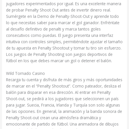
jugadores experimentados por igual. Es una excelente manera
de probar Penalty Shoot Out antes de invertir dinero real.
Sumérgete en la Demo de Penalty-Shoot-Out y aprende todo
lo que necesitas saber para marcar el gol ganador. Enfréntate
al desafío definitivo de penalti y marca tantos goles
consecutivos como puedas. El juego presenta una interfaz
intuitiva con controles simples, permitiéndote ajustar el tamaño
de tu apuesta en Penalty Shootout y tomar tu tiro sin esfuerzo.
Los juegos de Penalty Shooting son juegos deportivos de
fútbol en los que debes marcar un gol o detener el balón.
Wild Tornado Casino
Recarga tu cuenta y disfruta de más giros y más oportunidades
de marcar en el “Penalty Shootout”. Como pateador, desliza el
balón para disparar en esa dirección. Al entrar en Penalty
Shoot-out, se pedirá a los jugadores que seleccionen un país
para jugar. Suecia, Francia, Irlanda y Turquía son solo algunas
de las opciones. En general, la animación y la banda sonora de
Penalty Shoot-out crean una atmósfera dramática y
emocionante de partido de fútbol. Una animadora de dibujos