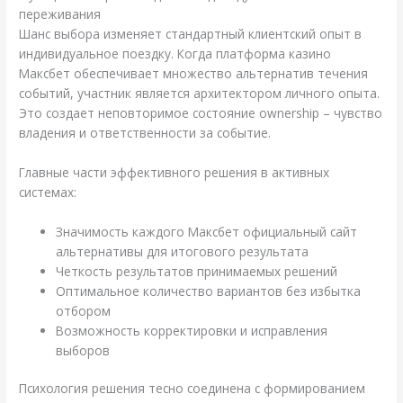
переживания
Шанс выбора изменяет стандартный клиентский опыт в
индивидуальное поездку. Когда платформа казино
Максбет обеспечивает множество альтернатив течения
событий, участник является архитектором личного опыта.
Это создает неповторимое состояние ownership – чувство
владения и ответственности за событие.
Главные части эффективного решения в активных
системах:
Значимость каждого Максбет официальный сайт
альтернативы для итогового результата
Четкость результатов принимаемых решений
Оптимальное количество вариантов без избытка
отбором
Возможность корректировки и исправления
выборов
Психология решения тесно соединена с формированием