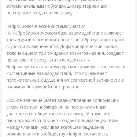
вспомогательным побуждающим критерием для
повторного входа на площадку.
Нейробиологические системы участия
На нейробиологическом базе взаимодействие включает
каскад физиологических процессов, образующих стадию
глубокой вовлеченности. Дофаминергические каналы,
включающиеся при ожидании вознаграждения, создают
предвкушение результата каждого акта.
Нейромедиаторная структура контролирует состояние и
коллективные взаимодействия, что показывает
положительные ощущения от совместной активности в
взаимодействующей пространстве.
Особое значение имеет задействование копирующих
элементов при наблюдении за поступками иных
участников в общественных взаимодействующих
площадках. Этот процесс создает понимающую связь
между членами, усиливая всеобщее ощущение
включенности к сообществу. Нейропластичность