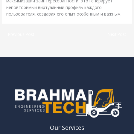
максимизации заинтересованности. Это генерирует
неповторимый виртуальный профиль каждого
пользователя, создавая его опыт особенным и важным.
←
Previous Post
Next Post
→
Our Services