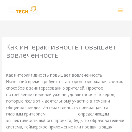
Skip
to
content
Как интерактивность повышает
вовлеченность
/
Uncategorized
/ By
smhalole@gmail.com
Как интерактивность повышает вовлеченность
Нынешний время требует от авторов содержания свежих
способов к заинтересованию зрителей. Простое
потребление сведений уже не удовлетворяет юзеров,
которые желают к деятельному участию в течении
общения с медиа. Интерактивность превращается
главным критерием
Maxbet казино
, определяющим
эффективность любого проекта, будь то образовательная
система, геймерское приложение или продвигающая