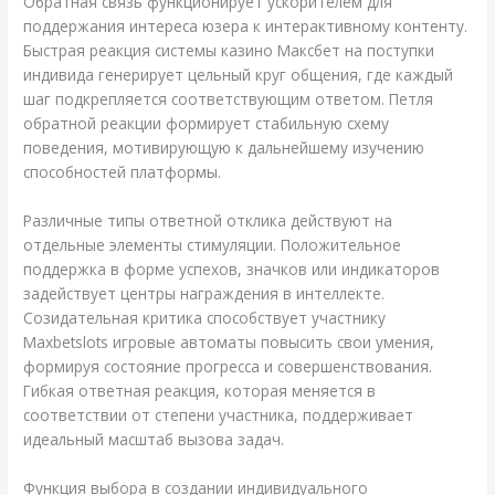
Обратная связь функционирует ускорителем для
поддержания интереса юзера к интерактивному контенту.
Быстрая реакция системы казино Максбет на поступки
индивида генерирует цельный круг общения, где каждый
шаг подкрепляется соответствующим ответом. Петля
обратной реакции формирует стабильную схему
поведения, мотивирующую к дальнейшему изучению
способностей платформы.
Различные типы ответной отклика действуют на
отдельные элементы стимуляции. Положительное
поддержка в форме успехов, значков или индикаторов
задействует центры награждения в интеллекте.
Созидательная критика способствует участнику
Maxbetslots игровые автоматы повысить свои умения,
формируя состояние прогресса и совершенствования.
Гибкая ответная реакция, которая меняется в
соответствии от степени участника, поддерживает
идеальный масштаб вызова задач.
Функция выбора в создании индивидуального