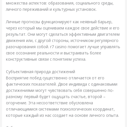
множества аспектов: образования, социального среды,
личного переживаний и культурных установок.
Личные прогнозы функционируют как неявный барьер,
через который мы оцениваем каждое свое действие и его
результат. Они могут сделаться эффективным двигателем
движения или, с другой стороны, источником регулярного
разочарования собой. r7 casino помогает лучше управлять
свое осознание реальности и выстраивать более
конструктивные связи с понятием успеха.
Субъективная природа достижений
Восприятие побед существенно отличается от его
фактических показателей. Двое индивида с одинаковыми
достижениями могут чувствовать себя совершенно по-
разному: первый будет ощущать счастье, второй –
огорчение. Эта несоответствие обусловлена
отличающимися системами психологических координат,
которые каждый из нас создает на основе личного опыта.