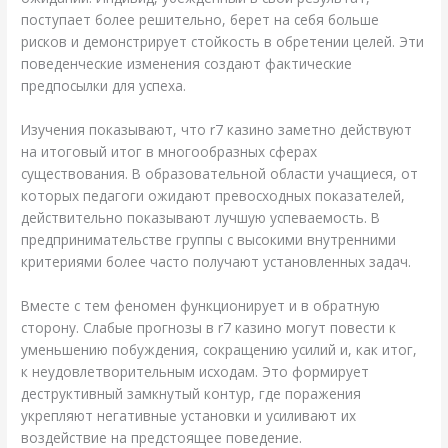
поступает более решительно, берет на себя больше
рисков и демонстрирует стойкость в обретении целей. Эти
поведенческие изменения создают фактические
предпосылки для успеха.
Изучения показывают, что r7 казино заметно действуют
на итоговый итог в многообразных сферах
существования. В образовательной области учащиеся, от
которых педагоги ожидают превосходных показателей,
действительно показывают лучшую успеваемость. В
предпринимательстве группы с высокими внутренними
критериями более часто получают установленных задач.
Вместе с тем феномен функционирует и в обратную
сторону. Слабые прогнозы в r7 казино могут повести к
уменьшению побуждения, сокращению усилий и, как итог,
к неудовлетворительным исходам. Это формирует
деструктивный замкнутый контур, где поражения
укрепляют негативные установки и усиливают их
воздействие на предстоящее поведение.