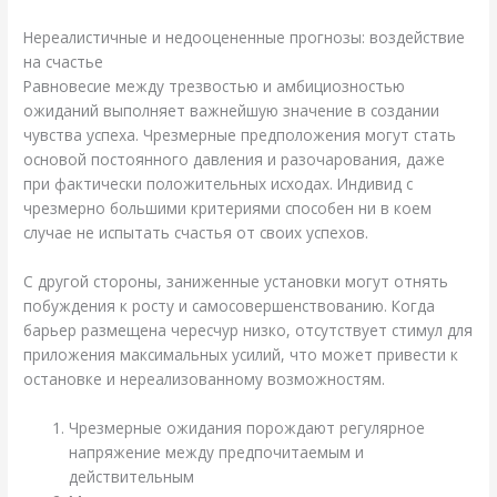
Нереалистичные и недооцененные прогнозы: воздействие
на счастье
Равновесие между трезвостью и амбициозностью
ожиданий выполняет важнейшую значение в создании
чувства успеха. Чрезмерные предположения могут стать
основой постоянного давления и разочарования, даже
при фактически положительных исходах. Индивид с
чрезмерно большими критериями способен ни в коем
случае не испытать счастья от своих успехов.
С другой стороны, заниженные установки могут отнять
побуждения к росту и самосовершенствованию. Когда
барьер размещена чересчур низко, отсутствует стимул для
приложения максимальных усилий, что может привести к
остановке и нереализованному возможностям.
Чрезмерные ожидания порождают регулярное
напряжение между предпочитаемым и
действительным