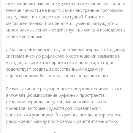
осознание их наличия и эффекта на осознание реальности.
Многие личности не видят, как их внутренние программы
определяют интерпретацию ситуаций. Развитие
метакогнитивных способностей – умения рассуждать о
своем размышлении – содействует выявить и исследовать
личные установки.
р7 казино объединяют осуществление журнала ожиданий,
систематическую рефлексию о соотношении замыслов и
исходов, а также тренировки осознанности, которая
содействует следить за собственными идеями и
переживаниями без немедленного впадения в них.
Результативное регулирование предположениями также
включает формирование буферных пространств –
резервов периода, ресурсов или дополнительных
проектов, которые содействуют справляться с
внезапными условиями. Это уменьшает шанс серьезного
расхождения между прогнозами и действительностью.