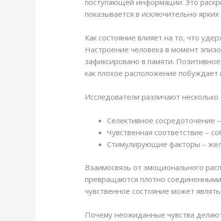
поступающей информации. Это раскр
показывается в исключительно ярких 
Как состояние влияет на то, что уде
Настроение человека в момент эпизо
зафиксировано в памяти. Позитивно
как плохое расположение побуждает 
Исследователи различают несколько 
Селективное сосредоточение –
Чувственная соответствие – с
Стимулирующие факторы – жел
Взаимосвязь от эмоционального рас
превращаются плотно соединенными 
чувственное состояние может являт
Почему неожиданные чувства делаю