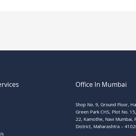
rvices
Office In Mumbai
Shop No. 9, Ground Floor, H
Green Park CHS, Plot No. 15
22, Kamothe, Navi Mumbai, 
District, Maharashtra – 4102
Us