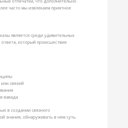
льные отпечатки, что дополнительно
лее часто мы извлекаем приятное
сказы является среди удивительных
о ответа, который происшествие
инципы
 или связей
ивания
в вавада
ью в создании связного
й знания, обнаруживать в нем суть