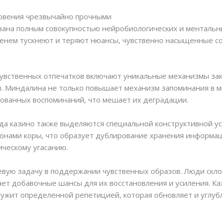
овения чрезвычайно прочными
вана полным совокупностью нейробиологических и ментальн
еменем тускнеют и теряют нюансы, чувственно насыщенные 
увственных отпечатков включают уникальные механизмы зак
в. Миндалина не только повышает механизм запоминания в м
ованных воспоминаний, что мешает их деградации.
да казино также выделяются специальной конструктивной у
зонами коры, что образует дублирование хранения информа
ическому угасанию.
евую задачу в поддержании чувственных образов. Люди скл
ает добавочные шансы для их восстановления и усиления. К
служит определенной репетицией, которая обновляет и углуб