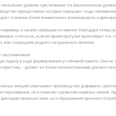
нескольких уровнях чувствования. На биологическом уровн
зводство передатчиков, которые повышают ходы запоминани
ждает сознание более внимательно анализировать и фиксир
пример, в vavada совершается именно благодаря этому при
аемое отпечаток, если во время прогулки произойдет что-т
и, или созерцание редкого натурального явления.
т воспоминания
 задачу в ходе формирования устойчивой памяти. Они не т
теристику – делают их более положительными для восстанов
льных эмоций охватывают производство дофамина, серотни
е переживания, но и помогают развитию нервных связей. У
о фиксацию происшествия, но и образование прочного потреб