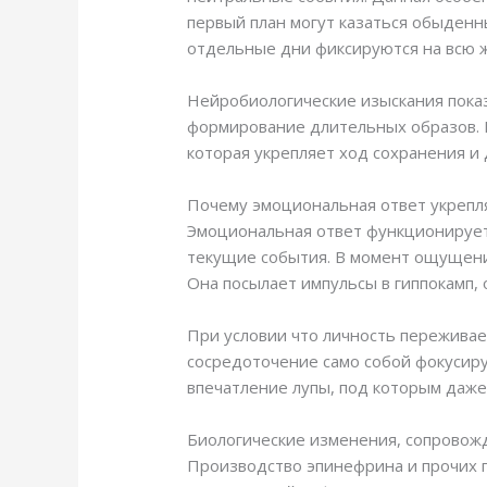
первый план могут казаться обыденн
отдельные дни фиксируются на всю ж
Нейробиологические изыскания пока
формирование длительных образов. 
которая укрепляет ход сохранения и 
Почему эмоциональная ответ укреп
Эмоциональная ответ функционирует
текущие события. В момент ощущения
Она посылает импульсы в гиппокамп,
При условии что личность переживает
сосредоточение само собой фокусиру
впечатление лупы, под которым даже
Биологические изменения, сопровож
Производство эпинефрина и прочих п