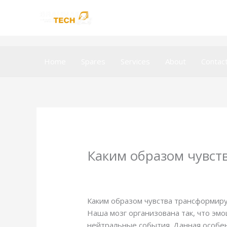
Skip
to
content
Home
Spares
Services
About
Contac
Каким образом чувст
/
Uncategorized
/ By
smhalole@gmail.c
Каким образом чувства трансформир
Наша мозг организована так, что э
нейтральные события. Данная особе