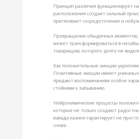
Принцип различия функционирует на 
расположения создает сильный прои
притягивает сосредоточение и побу
Превращение обыденных моментов, на
может трансформироваться в незабыв
товарищем, которого долго не видел
Как положительные эмоции укрепляю
Позитивные эмоции имеют уникальную
придают воспоминаниям особое харак
стойкими к забыванию.
Нейрохимические процессы положите
которые не только создают радостны
вавада казино гарантирует не прост
снова.