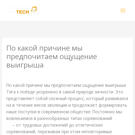
Skip
to
content
По какой причине мы
предпочитаем ощущение
выигрыша
/
Uncategorized
/ By
smhalole@gmail.com
По какой причине мы предпочитаем ощущение выигрыша
Тяга к победе укоренено в самой природе личности. Это
представляет собой сложный процесс, который развивался
на в течение веков эволюции и продолжает формировать
наше поступки в современном обществе. Постоянно мы
вовлекаемся в разнообразных типах соревнований
Вулкан
24
– от трудовых достижений до атлетических
соревнований, переживая при этом неповторимые