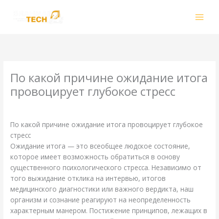
Skip
to
content
По какой причине ожидание итога
провоцирует глубокое стресс
/
Uncategorized
/ By
smhalole@gmail.com
По какой причине ожидание итога провоцирует глубокое
стресс
Ожидание итога — это всеобщее людское состояние,
которое имеет возможность обратиться в основу
существенного психологического стресса. Независимо от
того выжидание отклика на интервью, итогов
медицинского диагностики или важного вердикта, наш
организм и сознание реагируют на неопределенность
характерным манером. Постижение принципов, лежащих в