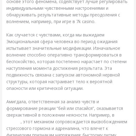
основе этого феномена, содействует лучше регулировать
индивидуальными чувственными настроениями и
обнаруживать результативные методы преодоления с
волнением, например, при игре в 7k casino.
Как случается с чувствами, когда мы выжидаем
Эмоциональная сфера человека во период ожидания
испытывает значительные модификации. Изначальное
волнение способно оперативно трансформироваться в
беспокойство, которая постепенно нарастает по степени
наступления момента достижения результата. Эта
подвижность связана с запуском автономной нервной
структуры, которая настраивает тело к вероятной
опасности или критической ситуации.
Амигдала, ответственная за анализ чувств и
формирование реакции “бей или спасайся”, оказывается
сверхактивной в положении неясности. Например, в
7к
казино
, этот механизм сопровождается высвобождением
стрессового гормона и адреналина, что влечет к
физическим признакам напряжения: быстрому ритму,