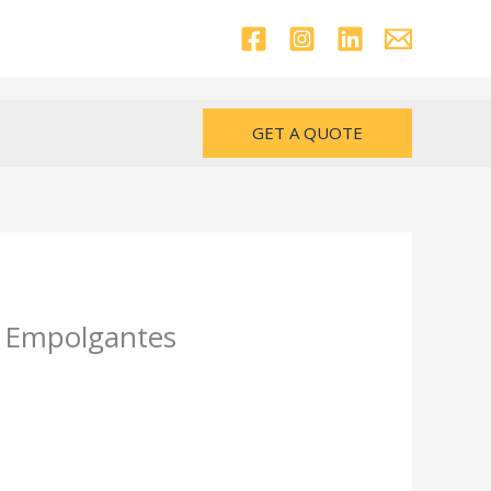
GET A QUOTE
s Empolgantes