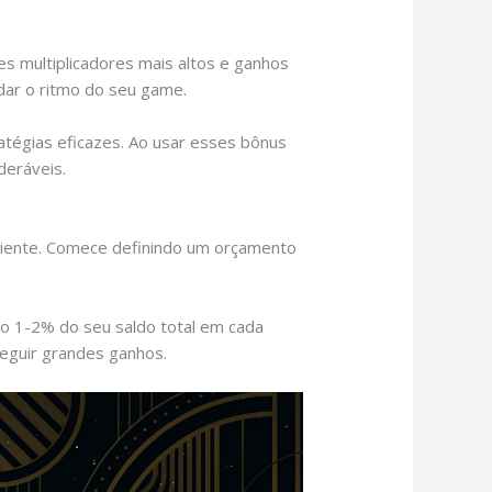
es multiplicadores mais altos e ganhos
dar o ritmo do seu game.
atégias eficazes. Ao usar esses bônus
deráveis.
ciente. Comece definindo um orçamento
o 1-2% do seu saldo total em cada
eguir grandes ganhos.