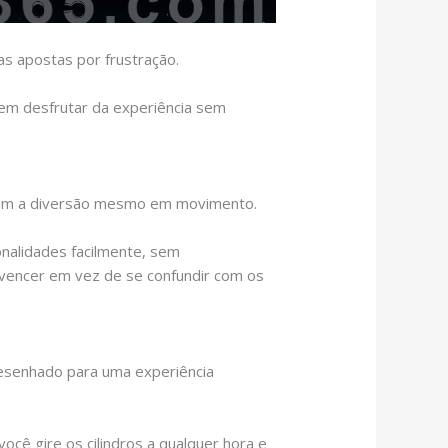
s apostas por frustração.
em desfrutar da experiência sem
ntém a diversão mesmo em movimento.
onalidades facilmente, sem
 vencer em vez de se confundir com os
esenhado para uma experiência
cê gire os cilindros a qualquer hora e