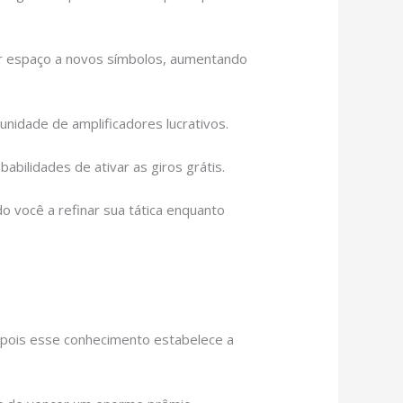
er espaço a novos símbolos, aumentando
nidade de amplificadores lucrativos.
bilidades de ativar as giros grátis.
o você a refinar sua tática enquanto
 pois esse conhecimento estabelece a