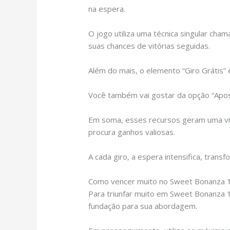
na espera.
O jogo utiliza uma técnica singular c
suas chances de vitórias seguidas.
Além do mais, o elemento “Giro Grátis”
Você também vai gostar da opção “Apost
Em soma, esses recursos geram uma vivê
procura ganhos valiosas.
A cada giro, a espera intensifica, tra
Como vencer muito no Sweet Bonanza 
Para triunfar muito em Sweet Bonanza 
fundação para sua abordagem.