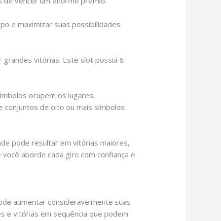
es de vencer um enorme prêmio.
mpo e maximizar suas possibilidades.
randes vitórias. Este slot possui 6
ímbolos ocupem os lugares,
 conjuntos de oito ou mais símbolos
dade pode resultar em vitórias maiores,
 você aborde cada giro com confiança e
pode aumentar consideravelmente suas
res e vitórias em sequência que podem