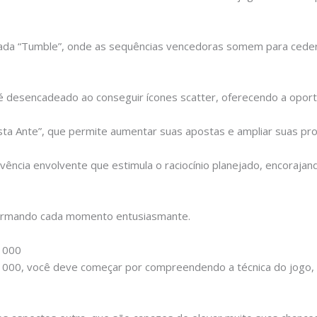
hamada “Tumble”, onde as sequências vencedoras somem para ced
 é desencadeado ao conseguir ícones scatter, oferecendo a oportu
a Ante”, que permite aumentar suas apostas e ampliar suas proba
ncia envolvente que estimula o raciocínio planejado, encorajand
nsformando cada momento entusiasmante.
1000
1000, você deve começar por compreendendo a técnica do jogo,