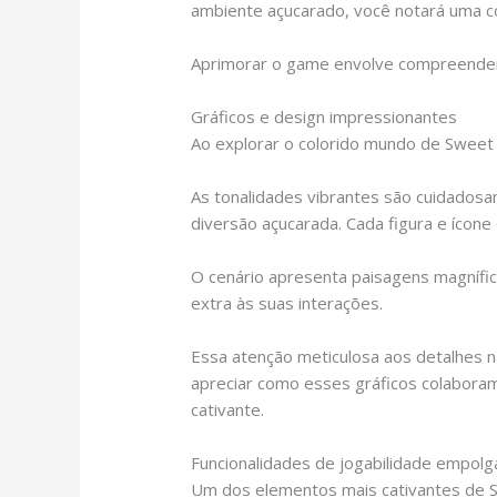
ambiente açucarado, você notará uma co
Aprimorar o game envolve compreender 
Gráficos e design impressionantes
Ao explorar o colorido mundo de Sweet 
As tonalidades vibrantes são cuidados
diversão açucarada. Cada figura e ícon
O cenário apresenta paisagens magnífic
extra às suas interações.
Essa atenção meticulosa aos detalhes nã
apreciar como esses gráficos colabora
cativante.
Funcionalidades de jogabilidade empolg
Um dos elementos mais cativantes de S