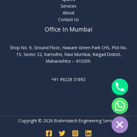
Services
About
Contact Us
Office In Mumbai
Shop No. 9, Ground Floor, Haware Green Park CHS, Plot No.
15, Sector 22, Kamothe, Navi Mumbai, Raigad District,
Maharashtra – 410209.
+91 99228 31892
chaty
Hide
Copyright © 2026 Brahmatech Engineering Services