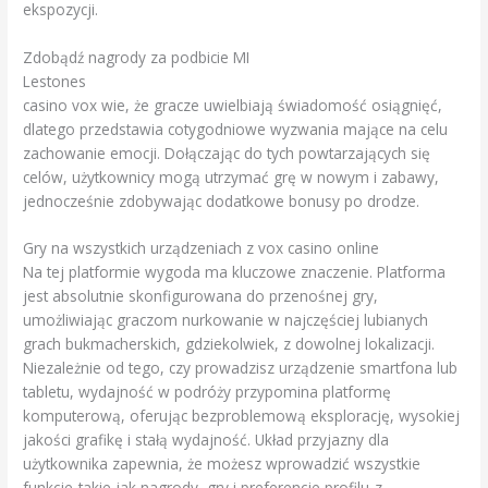
ekspozycji.
Zdobądź nagrody za podbicie MI
Lestones
casino vox wie, że gracze uwielbiają świadomość osiągnięć,
dlatego przedstawia cotygodniowe wyzwania mające na celu
zachowanie emocji. Dołączając do tych powtarzających się
celów, użytkownicy mogą utrzymać grę w nowym i zabawy,
jednocześnie zdobywając dodatkowe bonusy po drodze.
Gry na wszystkich urządzeniach z vox casino online
Na tej platformie wygoda ma kluczowe znaczenie. Platforma
jest absolutnie skonfigurowana do przenośnej gry,
umożliwiając graczom nurkowanie w najczęściej lubianych
grach bukmacherskich, gdziekolwiek, z dowolnej lokalizacji.
Niezależnie od tego, czy prowadzisz urządzenie smartfona lub
tabletu, wydajność w podróży przypomina platformę
komputerową, oferując bezproblemową eksplorację, wysokiej
jakości grafikę i stałą wydajność. Układ przyjazny dla
użytkownika zapewnia, że ​​możesz wprowadzić wszystkie
funkcje-takie jak nagrody, gry i preferencje profilu-z