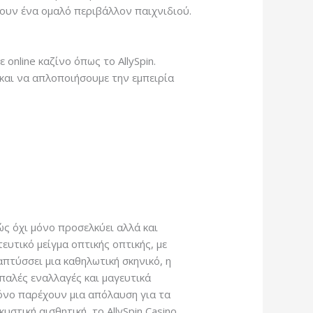
σουν ένα ομαλό περιβάλλον παιχνιδιού.
online καζίνο όπως το AllySpin.
και να απλοποιήσουμε την εμπειρία
θώς όχι μόνο προσελκύει αλλά και
ευτικό μείγμα οπτικής οπτικής, με
πτύσσει μια καθηλωτική σκηνικό, η
παλές εναλλαγές και μαγευτικά
μόνο παρέχουν μια απόλαυση για τα
στική αισθητική, το AllySpin Casino