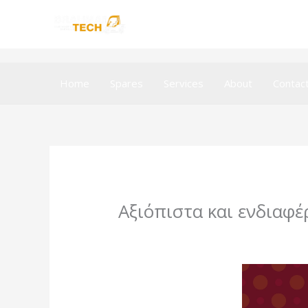
Skip
to
content
Home
Spares
Services
About
Contac
Αξιόπιστα και ενδιαφέ
Leave a Comment
/
Uncategorized
/ B