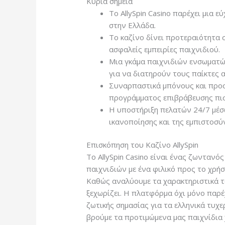
Κύρια σημεία
Το AllySpin Casino παρέχει μια 
στην Ελλάδα.
Το καζίνο δίνει προτεραιότητα
ασφαλείς εμπειρίες παιχνιδιού.
Μια γκάμα παιχνιδιών ενσωματών
για να διατηρούν τους παίκτες 
Συναρπαστικά μπόνους και προσ
προγράμματος επιβράβευσης πισ
Η υποστήριξη πελατών 24/7 μέσω
ικανοποίησης και της εμπιστοσύ
Επισκόπηση του Καζίνο AllySpin
Το AllySpin Casino είναι ένας ζωντανό
παιχνιδιών με ένα φιλικό προς το χρήσ
Καθώς αναλύουμε τα χαρακτηριστικά του
ξεχωρίζει. Η πλατφόρμα όχι μόνο παρέ
ζωτικής σημασίας για τα ελληνικά τυχ
βρούμε τα προτιμώμενα μας παιχνίδια 