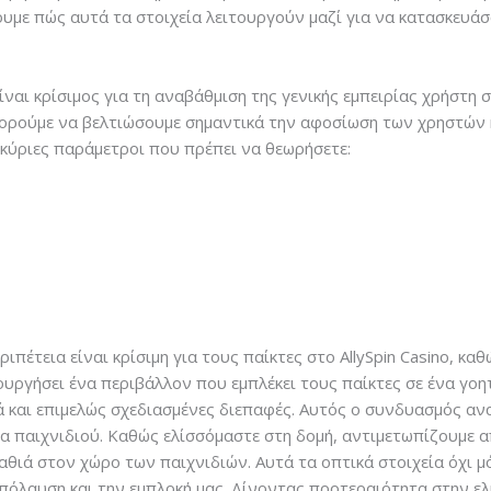
ουμε πώς αυτά τα στοιχεία λειτουργούν μαζί για να κατασκευά
αι κρίσιμος για τη αναβάθμιση της γενικής εμπειρίας χρήστη σε 
πορούμε να βελτιώσουμε σημαντικά την αφοσίωση των χρηστών 
 κύριες παράμετροι που πρέπει να θεωρήσετε:
πέτεια είναι κρίσιμη για τους παίκτες στο AllySpin Casino, κα
υργήσει ένα περιβάλλον που εμπλέκει τους παίκτες σε ένα γοητ
και επιμελώς σχεδιασμένες διεπαφές. Αυτός ο συνδυασμός ανα
ία παιχνιδιού. Καθώς ελίσσόμαστε στη δομή, αντιμετωπίζουμε α
αθιά στον χώρο των παιχνιδιών. Αυτά τα οπτικά στοιχεία όχι 
όλαυση και την εμπλοκή μας. Δίνοντας προτεραιότητα στην ελκυ