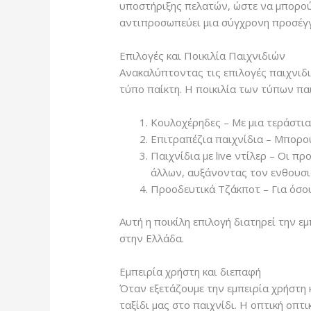
υποστήριξης πελατών, ώστε να μπορούμ
αντιπροσωπεύει μια σύγχρονη προσέγγι
Επιλογές και Ποικιλία Παιχνιδιών
Ανακαλύπτοντας τις επιλογές παιχνιδι
τύπο παίκτη. Η ποικιλία των τύπων παι
Κουλοχέρηδες – Με μια τεράστια
Επιτραπέζια παιχνίδια – Μπορού
Παιχνίδια με live ντίλερ – Οι π
άλλων, αυξάνοντας τον ενθουσι
Προοδευτικά Τζάκποτ – Για όσου
Αυτή η ποικίλη επιλογή διατηρεί την ε
στην Ελλάδα.
Εμπειρία χρήστη και διεπαφή
Όταν εξετάζουμε την εμπειρία χρήστη κ
ταξίδι μας στο παιχνίδι. Η οπτική οπτ