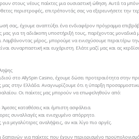
ρουν στους νέους παίκτες μια ουσιαστική ώθηση. Αυτά τα μπόν
θετες περιστροφές, επιτρέποντάς σας να εξερευνήσετε την τερ
ωσή σας, έχουμε αναπτύξει ένα ενδιαφέρον πρόγραμμα επιβράβ
ς μας για τη αδιάκοπη υποστήριξή τους, παρέχοντας μοναδικά
. Λαμβάνοντας μέρος, μπορούμε να ενισχύσουμε περαιτέρω την 
ίναι συναρπαστική και ευχάριστη. Ελάτε μαζί μας και ας κερδίσ
άληψης
διού στο AllySpin Casino, έχουμε δώσει προτεραιότητα στην π
 μας στην Ελλάδα. Αναγνωρίζουμε ότι η ύπαρξη προσαρμοστικώ
φαλαίου. Οι παίκτες μας μπορούν να επωφεληθούν από:
 Άμεσες καταθέσεις και έμπιστη ασφάλεια.
ορες συναλλαγές και ενισχυμένο απόρρητο.
 για μεγαλύτερες αναλήψεις, αν και λίγο πιο αργές.
η δαπανών για παίκτες που έχουν περιορισμένο προϋπολογισμό