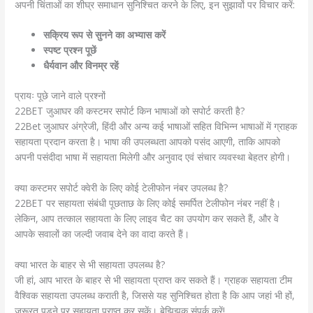
अपनी चिंताओं का शीघ्र समाधान सुनिश्चित करने के लिए, इन सुझावों पर विचार करें:
सक्रिय रूप से सुनने का अभ्यास करें
स्पष्ट प्रश्न पूछें
धैर्यवान और विनम्र रहें
प्रायः पूछे जाने वाले प्रश्नों
22BET जुआघर की कस्टमर सपोर्ट किन भाषाओं को सपोर्ट करती है?
22Bet जुआघर अंग्रेजी, हिंदी और अन्य कई भाषाओं सहित विभिन्न भाषाओं में ग्राहक
सहायता प्रदान करता है। भाषा की उपलब्धता आपको पसंद आएगी, ताकि आपको
अपनी पसंदीदा भाषा में सहायता मिलेगी और अनुवाद एवं संचार व्यवस्था बेहतर होगी।
क्या कस्टमर सपोर्ट क्वेरी के लिए कोई टेलीफोन नंबर उपलब्ध है?
22BET पर सहायता संबंधी पूछताछ के लिए कोई समर्पित टेलीफोन नंबर नहीं है।
लेकिन, आप तत्काल सहायता के लिए लाइव चैट का उपयोग कर सकते हैं, और वे
आपके सवालों का जल्दी जवाब देने का वादा करते हैं।
क्या भारत के बाहर से भी सहायता उपलब्ध है?
जी हां, आप भारत के बाहर से भी सहायता प्राप्त कर सकते हैं। ग्राहक सहायता टीम
वैश्विक सहायता उपलब्ध कराती है, जिससे यह सुनिश्चित होता है कि आप जहां भी हों,
जरूरत पड़ने पर सहायता प्राप्त कर सकें। बेझिझक संपर्क करें!