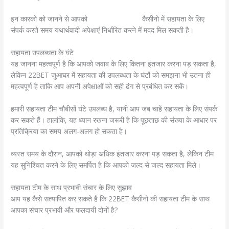
इन कारकों को जानने से आपको
https://22-bet.in
कैसीनो में सहायता के लिए
संपर्क करते समय यथार्थवादी अपेक्षाएं निर्धारित करने में मदद मिल सकती है।
सहायता उपलब्धता के घंटे
यह जानना महत्वपूर्ण है कि आपको जवाब के लिए कितना इंतजार करना पड़ सकता है,
लेकिन 22BET जुआघर में सहायता की उपलब्धता के घंटों को समझना भी उतना ही
महत्वपूर्ण है ताकि आप अपनी अपेक्षाओं को सही ढंग से प्रबंधित कर सकें।
हमारी सहायता टीम चौबीसों घंटे उपलब्ध है, यानी आप जब चाहें सहायता के लिए संपर्क
कर सकते हैं। हालांकि, यह ध्यान रखना जरूरी है कि पूछताछ की संख्या के आधार पर
प्रतिक्रिया का समय अलग-अलग हो सकता है।
व्यस्त समय के दौरान, आपको थोड़ा अधिक इंतजार करना पड़ सकता है, लेकिन टीम
यह सुनिश्चित करने के लिए समर्पित है कि आपको जल्द से जल्द सहायता मिले।
सहायता टीम के साथ प्रभावी संचार के लिए सुझाव
आप यह कैसे सत्यापित कर सकते हैं कि 22BET कैसीनो की सहायता टीम के साथ
आपका संचार प्रभावी और फलदायी दोनों है?