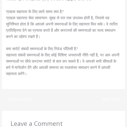
ग्राहक सहायता के लिए कार्य समय क्या है?
ग्राहक सहायता सेवा सामान्यतः सुबह से रात तक उपलब्ध होती है, जिससे यह
सुनिश्चित होता है कि आपको अपनी समस्याओं के लिए सहायता मिल सके। वे त्वरित
प्रतिक्रिया देने का प्रयास करते हैं और कस्टमर्स की समस्याओं का जल्द समाधान
करने का उद्देश्य रखते हैं।
क्या सपोर्ट संबंधी समस्याओं के लिए रिफंड पॉलिसी है?
सहायता संबंधी समस्याओं के लिए कोई विशिष्ट धनवापसी नीति नहीं है, पर आप अपनी
समस्याओं पर सीधे कस्टमर सपोर्ट से बात कर सकते हैं। वे आपको सभी सीमाओं के
बारे में मार्गदर्शन देंगे और आपकी समस्या का यथासंभव समाधान करने में आपकी
सहायता करेंगे।
←
Previous Post
Next Post
→
Leave a Comment