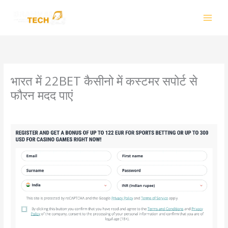
Skip
to
content
भारत में 22BET कैसीनो में कस्टमर सपोर्ट से
फौरन मदद पाएं
Leave a Comment
/
Uncategorized
/ By
smhalole@gmail.com