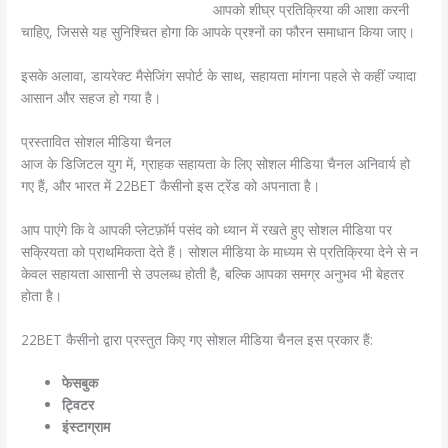
FiDoto64idc6ZIFhmyYcQfIMiw
आपको शीघ्र प्रतिक्रिया की आशा करनी
चाहिए, जिससे यह सुनिश्चित होगा कि आपके प्रश्नों का फौरन समाधान किया जाए।
इसके अलावा, डायरेक्ट मैसेजिंग सपोर्ट के साथ, सहायता मांगना पहले से कहीं ज्यादा
आसान और सहज हो गया है।
प्रस्तावित सोशल मीडिया चैनल
आज के डिजिटल युग में, ग्राहक सहायता के लिए सोशल मीडिया चैनल अनिवार्य हो
गए हैं, और भारत में 22BET कैसीनो इस ट्रेंड को अपनाता है।
आप पाएंगे कि वे आपकी प्लेटफ़ॉर्म पसंद को ध्यान में रखते हुए सोशल मीडिया पर
सक्रियता को प्राथमिकता देते हैं। सोशल मीडिया के माध्यम से प्रतिक्रिया देने से न
केवल सहायता आसानी से उपलब्ध होती है, बल्कि आपका समग्र अनुभव भी बेहतर
होता है।
22BET कैसीनो द्वारा प्रस्तुत किए गए सोशल मीडिया चैनल इस प्रकार हैं:
फेसबुक
ट्विटर
इंस्टाग्राम