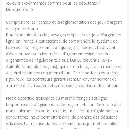
joueurs expérimentés comme pour les débutants ?
Découvrons-le.
Comprendre les licences et la réglementation des jeux d’argent
en ligne en France
Pour s’orienter dans le paysage complexe des jeux d’argent en
ligne en France, il est essentiel de comprendre le système de
licences et de réglementation qui régit ce secteur. Il convient
d’évaluer avec soin les critères d’agrément exigés par des
organismes de régulation tels que l’ARJEL (devenue l’ANJ –
Autorité Nationale des Jeux), qui veille à l’intégrité du marché et
à la protection des consommateurs. En respectant ces critères
rigoureux, les opérateurs garantissent un environnement de
jeu juste et transparent et renforcent la confiance des joueurs.
Notre expertise croissante du marché français souligne
l’importance stratégique de cette réglementation. Celle-ci établit
non seulement le cadre juridique, mais impacte également la
concurrence, nous permettant ainsi de prendre des décisions
éclairées. La maîtrise de ces éléments nous permet d’identifier