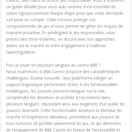
Casino, allez dans la section jeu responsable. Vous y trouverez
un guide détaillé pour vous auto-exclure. Il est essentiel de
suivre rigoureusement chaque étape pour que votre demande
soit prise en compte. Cette mesure protège vos
comportements de jeu et vous permet de gérer les risques de
manière proactive. En privilégiant le jeu responsable, vous
prenez des choix éclairées, en accord avec vos approches
axées sur le marché et votre engagement à maîtriser
l’autorégulation.
Puis-je jouer en plusieurs langues au casino 888 ?
Nous examinons si 888 Casino propose des caractéristiques
multilingues. Bonne nouvelle : leur plateforme intègre un
support linguistique performant. Grâce à ces fonctionnalités
multilingues, les joueurs peuvent naviguer sur le site,
comprendre les directives et accéder à l’assistance dans
plusieurs langues, répondant ainsi aux exigences d’un public de
joueurs diversifié. Cette fonctionnalité améliore la étendue du
marché et l’expérience utilisateur, permettant aux joueurs de
tous horizons de profiter pleinement du jeu, ce qui démontre
de l’engagement de 888 Casino en faveur de l’accessibilité et