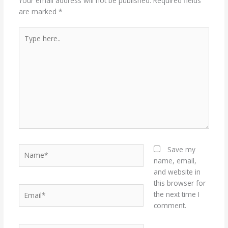
Your email address will not be published.
Required fields
are marked
*
Type
here..
Name*
Save my
name, email,
and website in
this browser for
Email*
the next time I
comment.