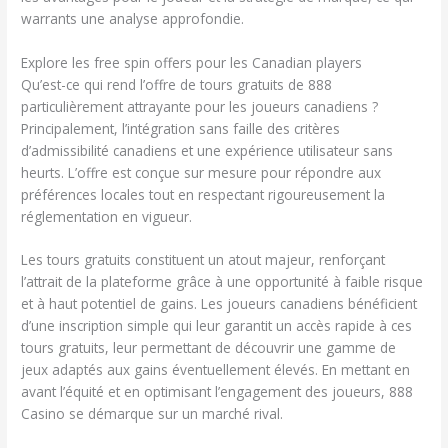
warrants une analyse approfondie.
Explore les free spin offers pour les Canadian players
Qu’est-ce qui rend l’offre de tours gratuits de 888
Casino
particulièrement attrayante pour les joueurs canadiens ?
Principalement, l’intégration sans faille des critères
d’admissibilité canadiens et une expérience utilisateur sans
heurts. L’offre est conçue sur mesure pour répondre aux
préférences locales tout en respectant rigoureusement la
réglementation en vigueur.
Les tours gratuits constituent un atout majeur, renforçant
l’attrait de la plateforme grâce à une opportunité à faible risque
et à haut potentiel de gains. Les joueurs canadiens bénéficient
d’une inscription simple qui leur garantit un accès rapide à ces
tours gratuits, leur permettant de découvrir une gamme de
jeux adaptés aux gains éventuellement élevés. En mettant en
avant l’équité et en optimisant l’engagement des joueurs, 888
Casino se démarque sur un marché rival.