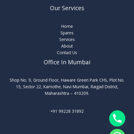
Our Services
Home
Spares
Services
About
Contact Us
Office In Mumbai
Shop No. 9, Ground Floor, Haware Green Park CHS, Plot No.
15, Sector 22, Kamothe, Navi Mumbai, Raigad District,
Maharashtra – 410209.
+91 99228 31892