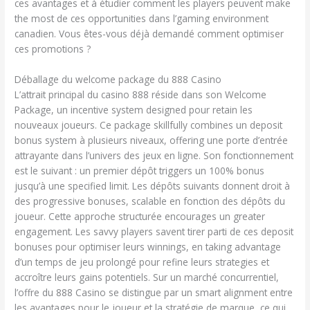
ces avantages et à étudier comment les players peuvent make
the most de ces opportunities dans l’gaming environment
canadien. Vous êtes-vous déjà demandé comment optimiser
ces promotions ?
Déballage du welcome package du 888 Casino
L’attrait principal du casino 888 réside dans son Welcome
Package, un incentive system designed pour retain les
nouveaux joueurs. Ce package skillfully combines un deposit
bonus system à plusieurs niveaux, offering une porte d’entrée
attrayante dans l’univers des jeux en ligne. Son fonctionnement
est le suivant : un premier dépôt triggers un 100% bonus
jusqu’à une specified limit. Les dépôts suivants donnent droit à
des progressive bonuses, scalable en fonction des dépôts du
joueur. Cette approche structurée encourages un greater
engagement. Les savvy players savent tirer parti de ces deposit
bonuses pour optimiser leurs winnings, en taking advantage
d’un temps de jeu prolongé pour refine leurs strategies et
accroître leurs gains potentiels. Sur un marché concurrentiel,
l’offre du 888 Casino se distingue par un smart alignment entre
les avantages pour le joueur et la stratégie de marque, ce qui