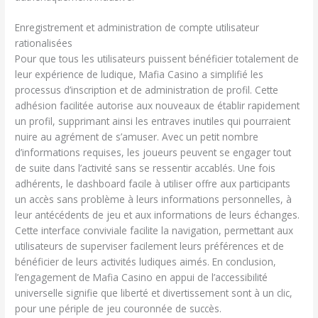
Enregistrement et administration de compte utilisateur
rationalisées
Pour que tous les utilisateurs puissent bénéficier totalement de
leur expérience de ludique, Mafia Casino a simplifié les
processus d’inscription et de administration de profil. Cette
adhésion facilitée autorise aux nouveaux de établir rapidement
un profil, supprimant ainsi les entraves inutiles qui pourraient
nuire au agrément de s’amuser. Avec un petit nombre
d’informations requises, les joueurs peuvent se engager tout
de suite dans l’activité sans se ressentir accablés. Une fois
adhérents, le dashboard facile à utiliser offre aux participants
un accès sans problème à leurs informations personnelles, à
leur antécédents de jeu et aux informations de leurs échanges.
Cette interface conviviale facilite la navigation, permettant aux
utilisateurs de superviser facilement leurs préférences et de
bénéficier de leurs activités ludiques aimés. En conclusion,
l’engagement de Mafia Casino en appui de l’accessibilité
universelle signifie que liberté et divertissement sont à un clic,
pour une périple de jeu couronnée de succès.