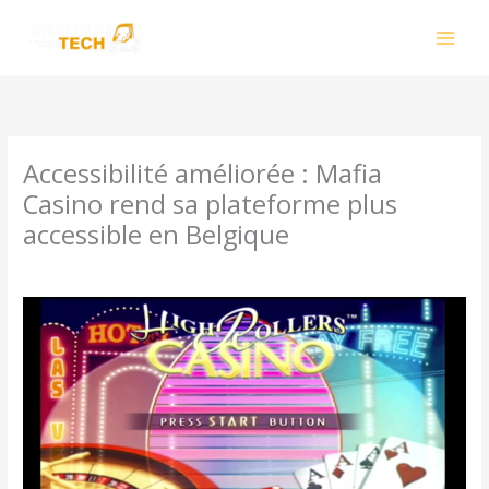
Skip
to
content
Accessibilité améliorée : Mafia
Casino rend sa plateforme plus
accessible en Belgique
Leave a Comment
/
Uncategorized
/ By
smhalole@gmail.com