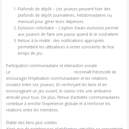
Plafonds de dépôt – Les joueurs peuvent fixer des
plafonds de dépôt journalières, hebdomadaires ou
mensuel pour gérer leurs dépenses.
Exclusion volontaire – L’option d’auto-exclusion permet
aux joueurs de faire une pause quand ils le souhaitent.
Retour à la réalité : des notifications appropriés
permettent les utilisateurs à rester conscients de leur
temps de jeu.
Participation communautaire et interaction sociale
Le
https://mafiacasino.eu.com/fr-be/
reconnaît l’nécessité de
encourager l’implication communautaire et les relations
sociales entre ses joueurs. En renforçant les liens et en
encourageant un jeu ouvert, le casino crée une ambiance
amicale pour tous. De plus, l’tenue d’activités communautaires
contribue à enrichir l’expérience globale et à renforcer les
relations entre les membres.
Établir des liens plus solides
Alors que de nombreuses plateformes virtuelles se concentrent