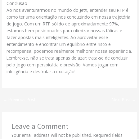
Conclusão
Ao nos aventurarmos no mundo do JetX, entender seu RTP é
como ter uma orientação nos conduzindo em nossa trajetória
de jogo. Com um RTP sólido de aproximadamente 97%,
estamos bem posicionados para otimizar nossas táticas e
fazer apostas mais inteligentes. Ao aproveitar esse
entendimento e encontrar um equilíbrio entre risco e
recompensa, podemos realmente melhorar nossa experiência.
Lembre-se, não se trata apenas de azar; trata-se de conduzir
pelo jogo com perspicácia e previsão. Vamos jogar com
inteligência e desfrutar a excitação!
←
Previous Post
Next Post
→
Leave a Comment
Your email address will not be published.
Required fields