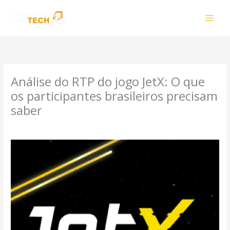
Skip
to
content
Análise do RTP do jogo JetX: O que
os participantes brasileiros precisam
saber
Leave a Comment
/
Uncategorized
/ By
smhalole@gmail.com