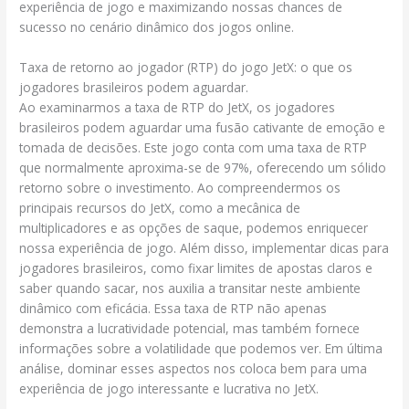
experiência de jogo e maximizando nossas chances de
sucesso no cenário dinâmico dos jogos online.
Taxa de retorno ao jogador (RTP) do jogo JetX: o que os
jogadores brasileiros podem aguardar.
Ao examinarmos a taxa de RTP do JetX, os jogadores
brasileiros podem aguardar uma fusão cativante de emoção e
tomada de decisões. Este jogo conta com uma taxa de RTP
que normalmente aproxima-se de 97%, oferecendo um sólido
retorno sobre o investimento. Ao compreendermos os
principais recursos do JetX, como a mecânica de
multiplicadores e as opções de saque, podemos enriquecer
nossa experiência de jogo. Além disso, implementar dicas para
jogadores brasileiros, como fixar limites de apostas claros e
saber quando sacar, nos auxilia a transitar neste ambiente
dinâmico com eficácia. Essa taxa de RTP não apenas
demonstra a lucratividade potencial, mas também fornece
informações sobre a volatilidade que podemos ver. Em última
análise, dominar esses aspectos nos coloca bem para uma
experiência de jogo interessante e lucrativa no JetX.