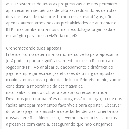
avaliar sistemas de apostas progressivas que nos permitem
aproveitar em sequências de vitórias, reduzindo as derrotas
durante fases de má sorte. Unindo essas estratégias, não
apenas aumentamos nossas probabilidades de aumentar o
RTP, mas também criamos uma metodologia organizada e
estratégica para nossa vivência no JetX.
Cronometrando suas apostas
Entender como determinar o momento certo para apostar no
JetX pode impactar significativamente o nosso Retorno ao
Jogador (RTP). Ao analisar cuidadosamente a dinâmica do
jogo e empregar estratégias eficazes de timing de apostas,
maximizamos nosso potencial de lucro. Primeiramente, vamos
considerar a importância da estimativa de
marketindex.com.au
risco; saber quando dobrar a aposta ou recuar é crucial.
Devemos procurar padrões na progressão do jogo, o que nos
facilita antecipar momentos favoráveis para apostar. Observar
durante o jogo nos assiste a detectar tendências, orientando
nossas decisões. Além disso, devemos harmonizar apostas
agressivas com cautela, assegurando que não estejamos