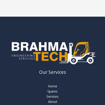
Our Services
Home
Spares
Services
About