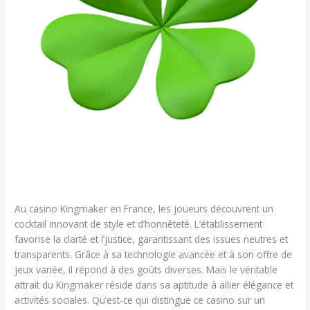
Au casino Kingmaker en France, les joueurs découvrent un
cocktail innovant de style et d’honnêteté. L’établissement
favorise la clarté et l’justice, garantissant des issues neutres et
transparents. Grâce à sa technologie avancée et à son offre de
jeux variée, il répond à des goûts diverses. Mais le véritable
attrait du Kingmaker réside dans sa aptitude à allier élégance et
activités sociales. Qu’est-ce qui distingue ce casino sur un