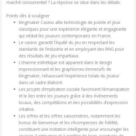
marché concurrentiel ? La réponse se situe dans les détails.
Points clés à souligner
Kingmaker Casino allie technologie de pointe et jeux
classiques pour une expérience élégante et engageante
qui séduit les joueurs contemporains en France.
Le casino garantit l’équité du jeu en respectant les
standards de l’industrie et en employant des RNG pour
des résultats de jeu impartiaux.
L’charme esthétique est apparent dans le design
impressionnant et les graphismes immersifs de
Kingmaker, rehaussant l’expérience totale du joueur
dans un cadre élaboré.
Les projets d’implication sociale favorisent l’émancipation
et le lien entre les joueurs grâce à des événements
locaux, des compétitions et des possibilités d’expression
créative.
Les offres et les offres saisonnières, notamment les
bonus de bienvenue et les récompenses de fidélité,
constituent une incitation intelligente pour encourager les
joueurs à retourner et à profiter de leurs aventures de