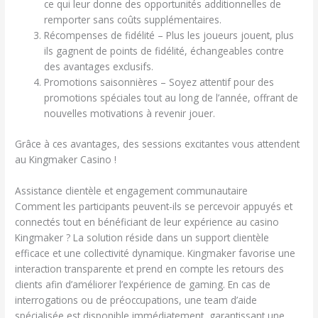
ce qui leur donne des opportunités additionnelles de
remporter sans coûts supplémentaires.
Récompenses de fidélité – Plus les joueurs jouent, plus
ils gagnent de points de fidélité, échangeables contre
des avantages exclusifs.
Promotions saisonnières – Soyez attentif pour des
promotions spéciales tout au long de l’année, offrant de
nouvelles motivations à revenir jouer.
Grâce à ces avantages, des sessions excitantes vous attendent
au Kingmaker Casino !
Assistance clientèle et engagement communautaire
Comment les participants peuvent-ils se percevoir appuyés et
connectés tout en bénéficiant de leur expérience au casino
Kingmaker ? La solution réside dans un support clientèle
efficace et une collectivité dynamique. Kingmaker favorise une
interaction transparente et prend en compte les retours des
clients afin d’améliorer l’expérience de gaming. En cas de
interrogations ou de préoccupations, une team d’aide
spécialisée est disponible immédiatement, garantissant une