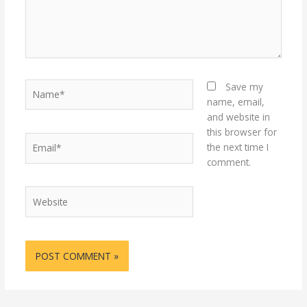
Name*
Save my
name, email,
and website in
this browser for
Email*
the next time I
comment.
Website