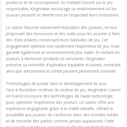
prudence et de circonspection. En mettant l’accent sur le jeu
responsable, Kingmaker encourage un environnement où les
joueurs peuvent se divertir tout en respectant leurs restrictions.
Le casino favorise activement l’éducation des joueurs, en leur
proposant des ressources et des outils pour les assister à faire
des choix éclairés concernant leurs habitudes de jeu. Cet
engagement optimise non seulement l’expérience de jeu, mais
garantit également un environnement plus fiable. En incitant les
joueurs à demeurer prudents et conscients, Kingmaker
préserve sa notoriété d’opérateur équitable et ouvert, montrant
ainsi que amusement et sûreté peuvent pleinement coexister.
Technologies de pointe dans le développement de jeux
Face à l’évolution continue du secteur du jeu, Kingmaker Casino
en France incorpore des technologies de haute technologie
pour optimiser l’expérience des joueurs. Le casino offre une
expérience engageante grâce à la réalité virtuelle, offrant la
possibilité aux joueurs de s’enfoncer dans des mondes inédits
et de ressentir des parties comme jamais auparavant. Cette