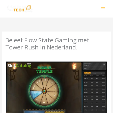
Skip
to
content
Beleef Flow State Gaming met
Tower Rush in Nederland.
Leave a Comment
/
Uncategorized
/ By
smhalole@gmail.com