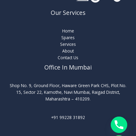
Our Services
Home
Spares
Services
About
Contact Us
Office In Mumbai
Shop No. 9, Ground Floor, Haware Green Park CHS, Plot No.
15, Sector 22, Kamothe, Navi Mumbai, Raigad District,
Maharashtra – 410209.
+91 99228 31892