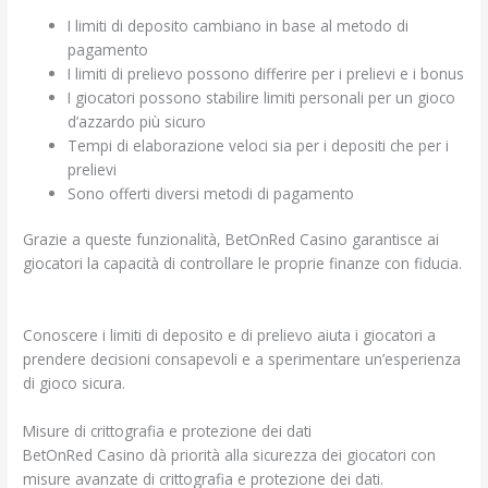
I limiti di deposito cambiano in base al metodo di
pagamento
I limiti di prelievo possono differire per i prelievi e i bonus
I giocatori possono stabilire limiti personali per un gioco
d’azzardo più sicuro
Tempi di elaborazione veloci sia per i depositi che per i
prelievi
Sono offerti diversi metodi di pagamento
Grazie a queste funzionalità, BetOnRed Casino garantisce ai
giocatori la capacità di controllare le proprie finanze con fiducia.
betonreds.eu
Conoscere i limiti di deposito e di prelievo aiuta i giocatori a
prendere decisioni consapevoli e a sperimentare un’esperienza
di gioco sicura.
Misure di crittografia e protezione dei dati
BetOnRed Casino dà priorità alla sicurezza dei giocatori con
misure avanzate di crittografia e protezione dei dati.