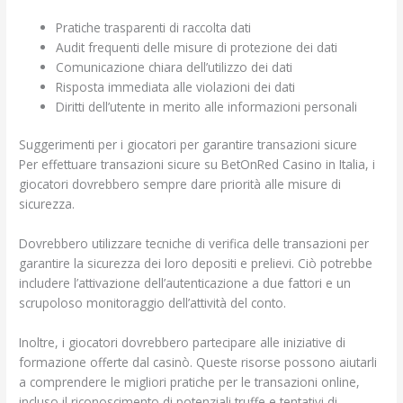
Pratiche trasparenti di raccolta dati
Audit frequenti delle misure di protezione dei dati
Comunicazione chiara dell’utilizzo dei dati
Risposta immediata alle violazioni dei dati
Diritti dell’utente in merito alle informazioni personali
Suggerimenti per i giocatori per garantire transazioni sicure
Per effettuare transazioni sicure su BetOnRed Casino in Italia, i
giocatori dovrebbero sempre dare priorità alle misure di
sicurezza.
Dovrebbero utilizzare tecniche di verifica delle transazioni per
garantire la sicurezza dei loro depositi e prelievi. Ciò potrebbe
includere l’attivazione dell’autenticazione a due fattori e un
scrupoloso monitoraggio dell’attività del conto.
Inoltre, i giocatori dovrebbero partecipare alle iniziative di
formazione offerte dal casinò. Queste risorse possono aiutarli
a comprendere le migliori pratiche per le transazioni online,
incluso il riconoscimento di potenziali truffe e tentativi di