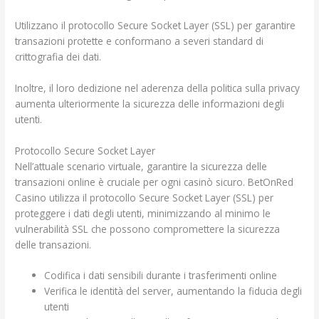
Utilizzano il protocollo Secure Socket Layer (SSL) per garantire
transazioni protette e conformano a severi standard di
crittografia dei dati.
Inoltre, il loro dedizione nel aderenza della politica sulla privacy
aumenta ulteriormente la sicurezza delle informazioni degli
utenti.
Protocollo Secure Socket Layer
Nell’attuale scenario virtuale, garantire la sicurezza delle
transazioni online è cruciale per ogni casinò sicuro. BetOnRed
Casino utilizza il protocollo Secure Socket Layer (SSL) per
proteggere i dati degli utenti, minimizzando al minimo le
vulnerabilità SSL che possono compromettere la sicurezza
delle transazioni.
Codifica i dati sensibili durante i trasferimenti online
Verifica le identità del server, aumentando la fiducia degli
utenti