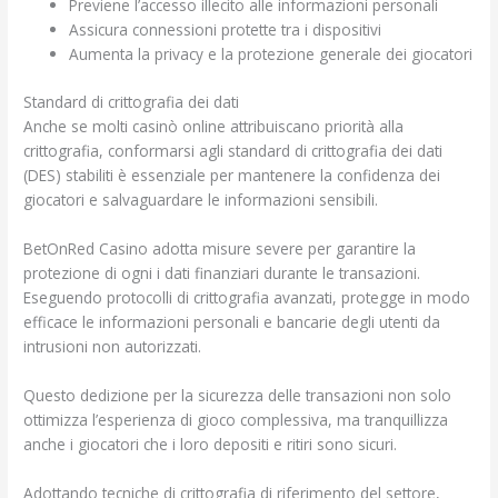
Previene l’accesso illecito alle informazioni personali
Assicura connessioni protette tra i dispositivi
Aumenta la privacy e la protezione generale dei giocatori
Standard di crittografia dei dati
Anche se molti casinò online attribuiscano priorità alla
crittografia, conformarsi agli standard di crittografia dei dati
(DES) stabiliti è essenziale per mantenere la confidenza dei
giocatori e salvaguardare le informazioni sensibili.
BetOnRed Casino adotta misure severe per garantire la
protezione di ogni i dati finanziari durante le transazioni.
Eseguendo protocolli di crittografia avanzati, protegge in modo
efficace le informazioni personali e bancarie degli utenti da
intrusioni non autorizzati.
Questo dedizione per la sicurezza delle transazioni non solo
ottimizza l’esperienza di gioco complessiva, ma tranquillizza
anche i giocatori che i loro depositi e ritiri sono sicuri.
Adottando tecniche di crittografia di riferimento del settore,