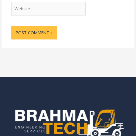
Website