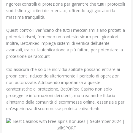
rigorosi controlli di protezione per garantire che tutti i protocolli
soddisfino gli criteri del mercato, offrendo agli giocatori la
massima tranquillità.
Questi controlli verificano che tutti i meccanismi siano protetti a
potenziali rischi, fornendo un contesto sicuro per i giocatori.
Inoltre, BetOnRed impiega sistemi di verifica dell’utente
avanzati, tra cui l’autenticazione a più fattori, per potenziare la
protezione dell’account.
Ciò assicura che solo le individui abilitate possano entrare ai
propri conti, riducendo ulteriormente il pericolo di operazioni
non autorizzate. Attribuendo importanza a queste
caratteristiche di protezione, BetOnRed Casino non solo
protegge le informazioni dei utenti, ma crea anche fiducia
all’interno della comunità di scommesse online, essenziale per
un’esperienza di scommesse protetta e divertente.