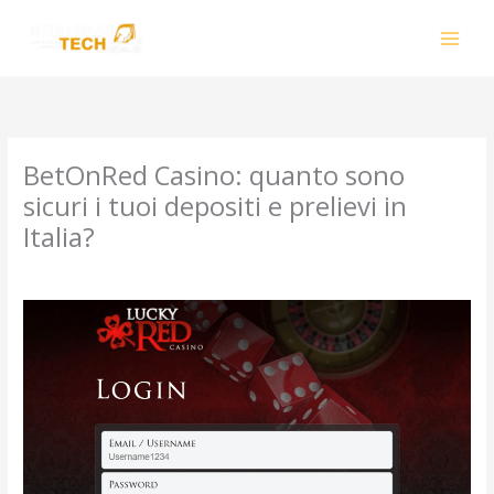
Skip
to
content
BetOnRed Casino: quanto sono
sicuri i tuoi depositi e prelievi in
Italia?
Leave a Comment
/
Uncategorized
/ By
smhalole@gmail.com