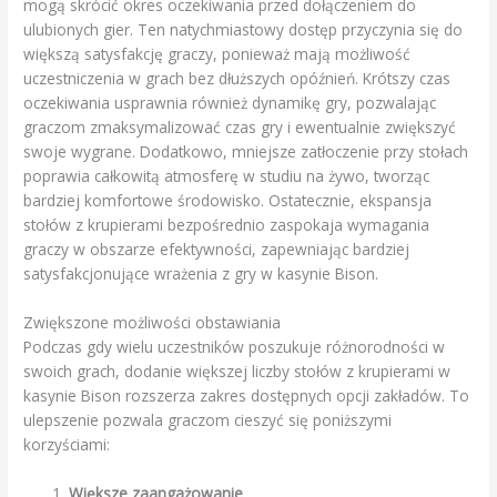
mogą skrócić okres oczekiwania przed dołączeniem do
ulubionych gier. Ten natychmiastowy dostęp przyczynia się do
większą satysfakcję graczy, ponieważ mają możliwość
uczestniczenia w grach bez dłuższych opóźnień. Krótszy czas
oczekiwania usprawnia również dynamikę gry, pozwalając
graczom zmaksymalizować czas gry i ewentualnie zwiększyć
swoje wygrane. Dodatkowo, mniejsze zatłoczenie przy stołach
poprawia całkowitą atmosferę w studiu na żywo, tworząc
bardziej komfortowe środowisko. Ostatecznie, ekspansja
stołów z krupierami bezpośrednio zaspokaja wymagania
graczy w obszarze efektywności, zapewniając bardziej
satysfakcjonujące wrażenia z gry w kasynie Bison.
Zwiększone możliwości obstawiania
Podczas gdy wielu uczestników poszukuje różnorodności w
swoich grach, dodanie większej liczby stołów z krupierami w
kasynie Bison rozszerza zakres dostępnych opcji zakładów. To
ulepszenie pozwala graczom cieszyć się poniższymi
korzyściami:
Większe zaangażowanie