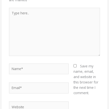
Type
here..
Name*
Save my
name, email,
and website in
this browser for
Email*
the next time I
comment.
Website