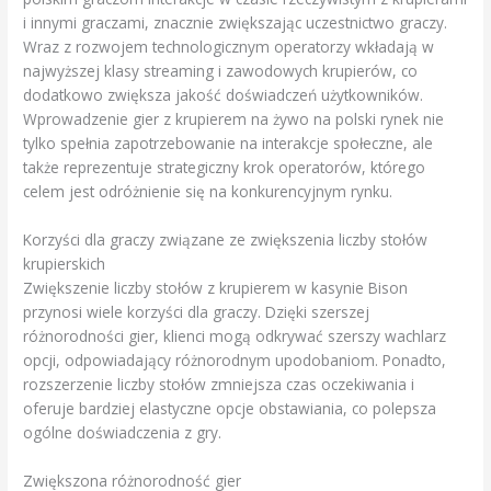
i innymi graczami, znacznie zwiększając uczestnictwo graczy.
Wraz z rozwojem technologicznym operatorzy wkładają w
najwyższej klasy streaming i zawodowych krupierów, co
dodatkowo zwiększa jakość doświadczeń użytkowników.
Wprowadzenie gier z krupierem na żywo na polski rynek nie
tylko spełnia zapotrzebowanie na interakcje społeczne, ale
także reprezentuje strategiczny krok operatorów, którego
celem jest odróżnienie się na konkurencyjnym rynku.
Korzyści dla graczy związane ze zwiększenia liczby stołów
krupierskich
Zwiększenie liczby stołów z krupierem w kasynie Bison
przynosi wiele korzyści dla graczy. Dzięki szerszej
różnorodności gier, klienci mogą odkrywać szerszy wachlarz
opcji, odpowiadający różnorodnym upodobaniom. Ponadto,
rozszerzenie liczby stołów zmniejsza czas oczekiwania i
oferuje bardziej elastyczne opcje obstawiania, co polepsza
ogólne doświadczenia z gry.
Zwiększona różnorodność gier