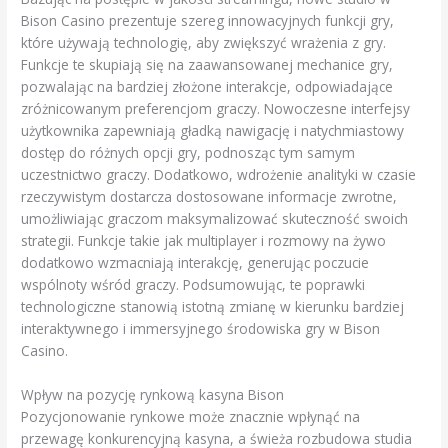
Bison Casino prezentuje szereg innowacyjnych funkcji gry,
które używają technologię, aby zwiększyć wrażenia z gry.
Funkcje te skupiają się na zaawansowanej mechanice gry,
pozwalając na bardziej złożone interakcje, odpowiadające
zróżnicowanym preferencjom graczy. Nowoczesne interfejsy
użytkownika zapewniają gładką nawigację i natychmiastowy
dostęp do różnych opcji gry, podnosząc tym samym
uczestnictwo graczy. Dodatkowo, wdrożenie analityki w czasie
rzeczywistym dostarcza dostosowane informacje zwrotne,
umożliwiając graczom maksymalizować skuteczność swoich
strategii. Funkcje takie jak multiplayer i rozmowy na żywo
dodatkowo wzmacniają interakcję, generując poczucie
wspólnoty wśród graczy. Podsumowując, te poprawki
technologiczne stanowią istotną zmianę w kierunku bardziej
interaktywnego i immersyjnego środowiska gry w Bison
Casino.
Wpływ na pozycję rynkową kasyna Bison
Pozycjonowanie rynkowe może znacznie wpłynąć na
przewagę konkurencyjną kasyna, a świeża rozbudowa studia