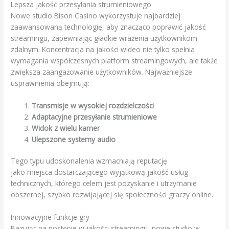
Lepsza jakość przesyłania strumieniowego
Nowe studio Bison Casino wykorzystuje najbardziej
zaawansowaną technologię, aby znacząco poprawić jakość
streamingu, zapewniając gładkie wrażenia użytkownikom
zdalnym. Koncentracja na jakości wideo nie tylko spełnia
wymagania współczesnych platform streamingowych, ale także
zwiększa zaangażowanie użytkowników. Najważniejsze
usprawnienia obejmują:
Transmisje w wysokiej rozdzielczości
Adaptacyjne przesyłanie strumieniowe
Widok z wielu kamer
Ulepszone systemy audio
Tego typu udoskonalenia wzmacniają reputację
Bison Casino
jako miejsca dostarczającego wyjątkową jakość usług
technicznych, którego celem jest pozyskanie i utrzymanie
obszernej, szybko rozwijającej się społeczności graczy online.
Innowacyjne funkcje gry
Bazując na postępie w jakości streamingu, nowe studio w