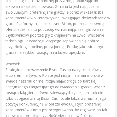
zmienia się na coraz bardziej przyjazne, pobudzając do
lokowania kapitału i nowości. Zmiana ta jest napędzana
ewoluującymi preferencjami graczy, a coraz większa liczba
konsumentów woli interaktywne i wciągające doświadczenia w
grach. Platformy takie jak kasyno Bison, poszerzając swoją
ofertę, spełniają to potrzebę, wzmacniając zaangażowanie
użytkowników poprzez gry z krupierem na żywo. Włączenie
technologii i asysty regulacyjnego zapowiada się dobrze
przyszłości gier online, pozycjonując Polskę jako istotnego
gracza na szybko rosnącym rynku europejskim.
Wniosek
Strategiczna rozszerzenie Bison Casino na rynku stołów z
krupierem na żywo w Polsce jest niczym latarnia morska w
świecie hazardu online, rozjaśniając drogę do bardziej
energicznego i angażującego doświadczenia gracza. Wraz z
rosnącą falą gier na żywo zalewających rynek, ten krok nie
tylko ubogaca ofertę Bison Casino, ale także wzmacnia jego
pozycję konkurencyjną w obliczu ewoluujących preferencji
konsumentów. Firma jest przygotowana, by żeglować na fali
innowacji, formując przyszłość gier online w Polsce.