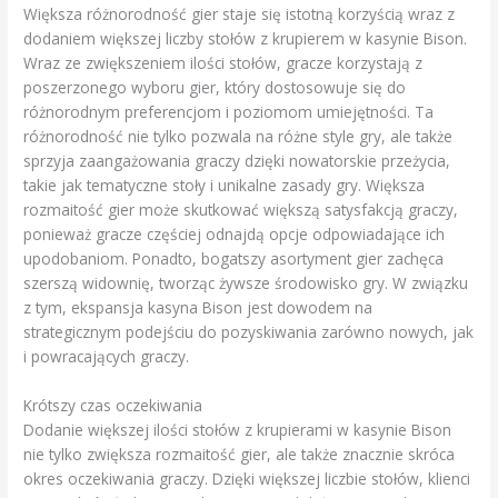
Większa różnorodność gier staje się istotną korzyścią wraz z
dodaniem większej liczby stołów z krupierem w kasynie Bison.
Wraz ze zwiększeniem ilości stołów, gracze korzystają z
poszerzonego wyboru gier, który dostosowuje się do
różnorodnym preferencjom i poziomom umiejętności. Ta
różnorodność nie tylko pozwala na różne style gry, ale także
sprzyja zaangażowania graczy dzięki nowatorskie przeżycia,
takie jak tematyczne stoły i unikalne zasady gry. Większa
rozmaitość gier może skutkować większą satysfakcją graczy,
ponieważ gracze częściej odnajdą opcje odpowiadające ich
upodobaniom. Ponadto, bogatszy asortyment gier zachęca
szerszą widownię, tworząc żywsze środowisko gry. W związku
z tym, ekspansja kasyna Bison jest dowodem na
strategicznym podejściu do pozyskiwania zarówno nowych, jak
i powracających graczy.
Krótszy czas oczekiwania
Dodanie większej ilości stołów z krupierami w kasynie Bison
nie tylko zwiększa rozmaitość gier, ale także znacznie skróca
okres oczekiwania graczy. Dzięki większej liczbie stołów, klienci