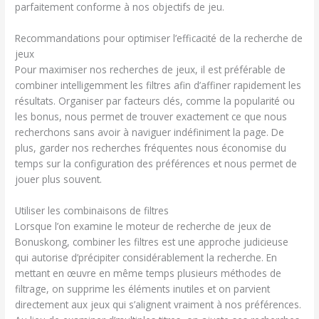
parfaitement conforme à nos objectifs de jeu.
Recommandations pour optimiser l’efficacité de la recherche de
jeux
Pour maximiser nos recherches de jeux, il est préférable de
combiner intelligemment les filtres afin d’affiner rapidement les
résultats. Organiser par facteurs clés, comme la popularité ou
les bonus, nous permet de trouver exactement ce que nous
recherchons sans avoir à naviguer indéfiniment la page. De
plus, garder nos recherches fréquentes nous économise du
temps sur la configuration des préférences et nous permet de
jouer plus souvent.
Utiliser les combinaisons de filtres
Lorsque l’on examine le moteur de recherche de jeux de
Bonuskong, combiner les filtres est une approche judicieuse
qui autorise d’précipiter considérablement la recherche. En
mettant en œuvre en même temps plusieurs méthodes de
filtrage, on supprime les éléments inutiles et on parvient
directement aux jeux qui s’alignent vraiment à nos préférences.