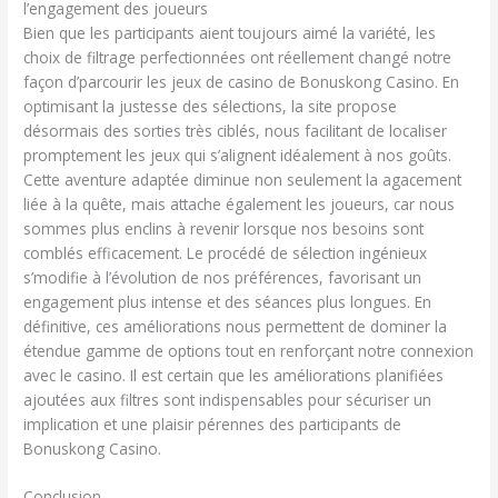
l’engagement des joueurs
Bien que les participants aient toujours aimé la variété, les
choix de filtrage perfectionnées ont réellement changé notre
façon d’parcourir les jeux de casino de Bonuskong Casino. En
optimisant la justesse des sélections, la site propose
désormais des sorties très ciblés, nous facilitant de localiser
promptement les jeux qui s’alignent idéalement à nos goûts.
Cette aventure adaptée diminue non seulement la agacement
liée à la quête, mais attache également les joueurs, car nous
sommes plus enclins à revenir lorsque nos besoins sont
comblés efficacement. Le procédé de sélection ingénieux
s’modifie à l’évolution de nos préférences, favorisant un
engagement plus intense et des séances plus longues. En
définitive, ces améliorations nous permettent de dominer la
étendue gamme de options tout en renforçant notre connexion
avec le casino. Il est certain que les améliorations planifiées
ajoutées aux filtres sont indispensables pour sécuriser un
implication et une plaisir pérennes des participants de
Bonuskong Casino.
Conclusion