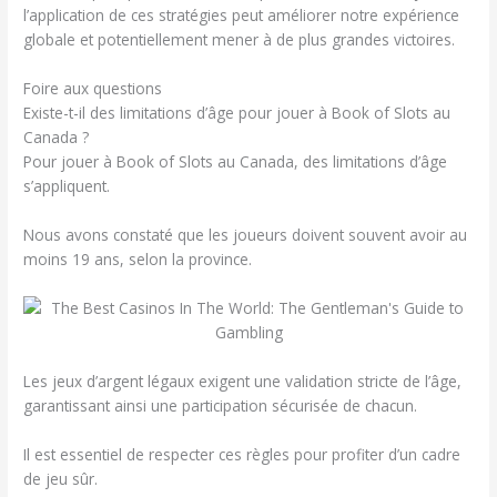
l’application de ces stratégies peut améliorer notre expérience
globale et potentiellement mener à de plus grandes victoires.
Foire aux questions
Existe-t-il des limitations d’âge pour jouer à Book of Slots au
Canada ?
Pour jouer à Book of Slots au Canada, des limitations d’âge
s’appliquent.
Nous avons constaté que les joueurs doivent souvent avoir au
moins 19 ans, selon la province.
Les jeux d’argent légaux exigent une validation stricte de l’âge,
garantissant ainsi une participation sécurisée de chacun.
Il est essentiel de respecter ces règles pour profiter d’un cadre
de jeu sûr.