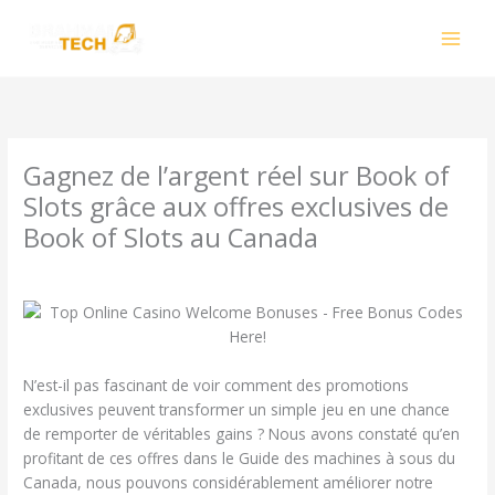
Skip
to
content
Gagnez de l’argent réel sur Book of
Slots grâce aux offres exclusives de
Book of Slots au Canada
Leave a Comment
/
Uncategorized
/ By
smhalole@gmail.com
N’est-il pas fascinant de voir comment des promotions
exclusives peuvent transformer un simple jeu en une chance
de remporter de véritables gains ? Nous avons constaté qu’en
profitant de ces offres dans le Guide des machines à sous du
Canada, nous pouvons considérablement améliorer notre