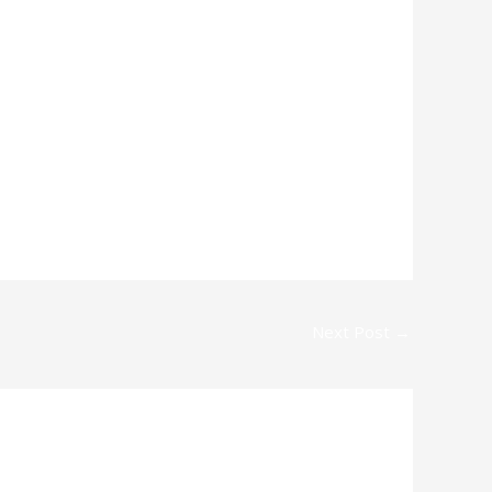
Next Post
→