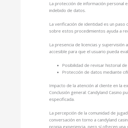
La protección de información personal es 
indebido de datos.
La verificación de identidad es un paso 
sobre estos procedimientos ayuda a redu
La presencia de licencias y supervisión 
accesible para que el usuario pueda eval
Posibilidad de revisar historial d
Protección de datos mediante cif
Impacto de la atención al cliente en la e
Conclusión general: Candyland Casino pu
especificada.
La percepción de la comunidad de jugado
conversación en torno a candyland casin
propia experiencia, pero sí ofrecen una 