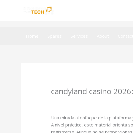
Skip
to
content
Home
Spares
Services
About
Contac
candyland casino 2026: 
Leave a Comment
/
Uncategorized
/ B
Una mirada al enfoque de la plataforma
A nivel práctico, este material orienta
registrarse. Aunque no se proporcionan 