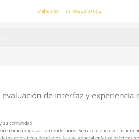
Make a call: +91 99228 31892
t Us
evaluación de interfaz y experiencia 
y
smhalole@gmail.com
 y su comunidad
 sobre cómo empezar con moderación. Se recomienda verificar edade
datos operativos detallados, la guía general enfatiza prácticas s