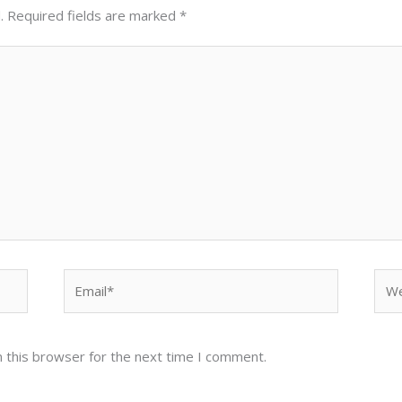
.
Required fields are marked
*
Email*
Web
 this browser for the next time I comment.