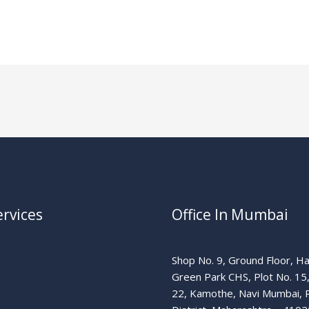
rvices
Office In Mumbai
Shop No. 9, Ground Floor, H
Green Park CHS, Plot No. 15
22, Kamothe, Navi Mumbai, 