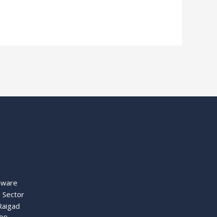
aware
, Sector
Raigad