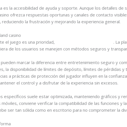
 es la accesibilidad de ayuda y soporte. Aunque los detalles de s
ino ofrezca respuestas oportunas y canales de contacto visibles.
 reduciendo la frustración y mejorando la experiencia general.
land casino
te el juego es una prioridad,
https://candyland-casinos.es/
. La p
nciera de los usuarios se manejen con métodos seguros y transpa
 pueden marcar la diferencia entre entretenimiento seguro y co
, la disponibilidad de límites de depósito, límites de pérdidas 
ncias a prácticas de protección del jugador influyen en la confianz
tener el control y a disfrutar de la experiencia sin excesos.
los específicos suele estar optimizada, manteniendo gráficos y re
 móviles, conviene verificar la compatibilidad de las funciones y l
debe ser tan sólida como en escritorio para no comprometer la div
aforma