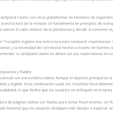
.
ndyland Casino con otras plataformas en términos de experiencia
 la estructura de la revisión se fundamenta en principios de trans
valorar el valor relativo de la plataforma y decidir si conviene re
en Trustpilot sugiere una estructura para compartir experiencias.
reseñas y la necesidad de corroborar hechos a través de fuentes o
entender si candyland casino se alinea con sus expectativas en cu
espuesta y fluidez
esencial con una estética sobria. Aunque el objetivo principal es l
able y legible. Esta combinación suele ser reseñada favorablem
usabilidad, lo que facilita que los usuarios se enfoquen en la tarea
ctura de páginas deben ser fluidas para evitar frustraciones. Un fl
yuda fomenta que los usuarios dediquen más tiempo a explorar sin