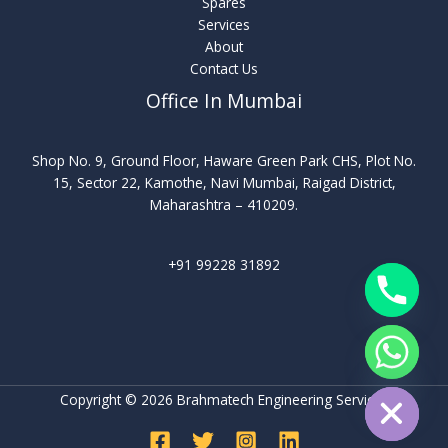
Spares
Services
About
Contact Us
Office In Mumbai
Shop No. 9, Ground Floor, Haware Green Park CHS, Plot No.
15, Sector 22, Kamothe, Navi Mumbai, Raigad District,
Maharashtra – 410209.
+91 99228 31892
chaty
Hide
Copyright © 2026 Brahmatech Engineering Services