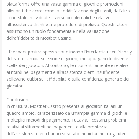
piattaforma offre una vasta gamma di giochi e promozioni
allettanti che accrescono la soddisfazione degli utenti, dall’altro
sono state individuate diverse problematiche relative
all’assistenza clienti e alle procedure di prelievo. Questi fattori
assumono un ruolo fondamentale nella valutazione
dell’affidabilità di Mostbet Casino.
I feedback positivi spesso sottolineano l’interfaccia user-friendly
del sito e l’ampia selezione di giochi, che appagano le diverse
scelte dei giocatori. Al contrario, le ricorrenti lamentele relative
ai ritardi nei pagamenti e all’assistenza clienti insufficiente
sollevano dubbi sull’affidabilità e sulla confidenza generale dei
giocatori.
Conclusione
In chiusura, Mostbet Casino presenta ai giocatori italiani un
quadro ampio, caratterizzato da un’ampia gamma di giochi e
molteplici metodi di pagamento. Tuttavia, i costanti problemi
relativi ai slittamenti nei pagamenti e alla prontezza
dell’assistenza clienti hanno suscitato inquietudine tra gli utenti,