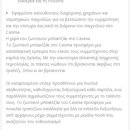
Blackjack και τη Ρουλέτα.
Εφαρμόστε κατευθύνσεις διαχείρισης χρημάτων και
στρατηγικών παιχνιδιών για να βελτιώσετε την ευχαρίστηση
και την επιτυχία σας κατά τη διάρκεια του παιχνιδιού στο
Casinia.
Η χαρά του ζωντανού μπλακτζάκ στο Casinia
Το ζωντανό μπλακτζάκ στο Casinia προσφέρει μια
καταπληκτική εμπειρία που ελκύει τους συμμετέχοντες στην
καρδιά της δράσης. Με την καινοτομία streaming σύγχρονης
τεχνολογίας, οι παίκτες νιώθουν ότι βρίσκονται ακριβώς στο
τραπέζι, όπου κι αν βρίσκονται.
Οι καταρτισμένοι ντίλερ προσθέτουν μια πινελιά
αληθινότητας, καθοδηγώντας δεξιοτεχνικά κάθε παρτίδα, ενώ
παράλληλα αιχμαλωτίζουν τους συμμετέχοντες με το ταλέντο
τους. Το ζωντανό μπλακτζάκ του Casinia προσφέρει μια
ποικιλία τραπεζιών κατάλληλα για όλα τα επίπεδα δεξιοτήτων,
από αρχάριους μέχρι συμμετέχοντες με μεγάλα ποσά που
αναζητούν τον ενθουσιασμό.