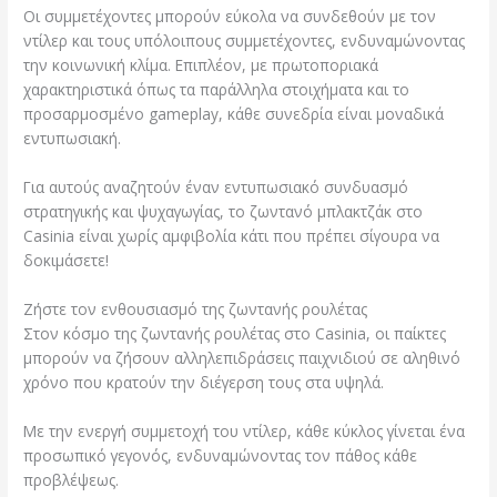
Οι συμμετέχοντες μπορούν εύκολα να συνδεθούν με τον
ντίλερ και τους υπόλοιπους συμμετέχοντες, ενδυναμώνοντας
την κοινωνική κλίμα. Επιπλέον, με πρωτοποριακά
χαρακτηριστικά όπως τα παράλληλα στοιχήματα και το
προσαρμοσμένο gameplay, κάθε συνεδρία είναι μοναδικά
εντυπωσιακή.
Για αυτούς αναζητούν έναν εντυπωσιακό συνδυασμό
στρατηγικής και ψυχαγωγίας, το ζωντανό μπλακτζάκ στο
Casinia είναι χωρίς αμφιβολία κάτι που πρέπει σίγουρα να
δοκιμάσετε!
Ζήστε τον ενθουσιασμό της ζωντανής ρουλέτας
Στον κόσμο της ζωντανής ρουλέτας στο Casinia, οι παίκτες
μπορούν να ζήσουν αλληλεπιδράσεις παιχνιδιού σε αληθινό
χρόνο που κρατούν την διέγερση τους στα υψηλά.
Με την ενεργή συμμετοχή του ντίλερ, κάθε κύκλος γίνεται ένα
προσωπικό γεγονός, ενδυναμώνοντας τον πάθος κάθε
προβλέψεως.