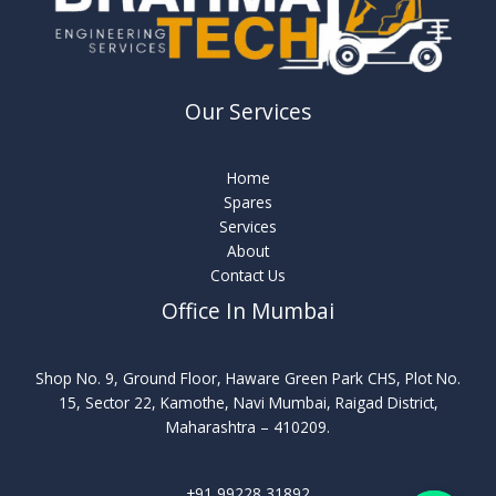
Our Services
Home
Spares
Services
About
Contact Us
Office In Mumbai
Shop No. 9, Ground Floor, Haware Green Park CHS, Plot No.
15, Sector 22, Kamothe, Navi Mumbai, Raigad District,
Maharashtra – 410209.
+91 99228 31892