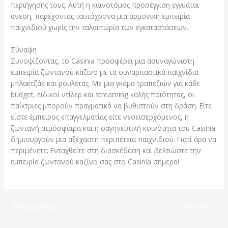
περιήγησής τους. Αυτή η καινοτόμος προσέγγιση εγγυάται
άνεση, παρέχοντας ταυτόχρονα μια αρμονική εμπειρία
παιχνιδιού χωρίς την ταλαιπωρία των εγκαταστάσεων.
Σύναψη
Συνοψίζοντας, το Casinia προσφέρει μια ασυναγώνιστη
εμπειρία ζωντανού καζίνο με τα συναρπαστικά παιχνίδια
μπλακτζάκ και ρουλέτας. Με μια γκάμα τραπεζιών για κάθε
budget, ειδικοί ντίλερ και streaming καλής ποιότητας, οι
παίκτριες μπορούν πραγματικά να βυθιστούν στη δράση. Είτε
είστε έμπειρος επαγγελματίας είτε νεοεισερχόμενος, η
ζωντανή ατμόσφαιρα και η σαγηνευτική κοινότητα του Casinia
δημιουργούν μια αξέχαστη περιπέτεια παιχνιδιού. Γιατί άρα να
περιμένετε; Ενταχθείτε στη διασκέδαση και βελτιώστε την
εμπειρία ζωντανού καζίνο σας στο Casinia σήμερα!
←
Previous Post
Next Post
→