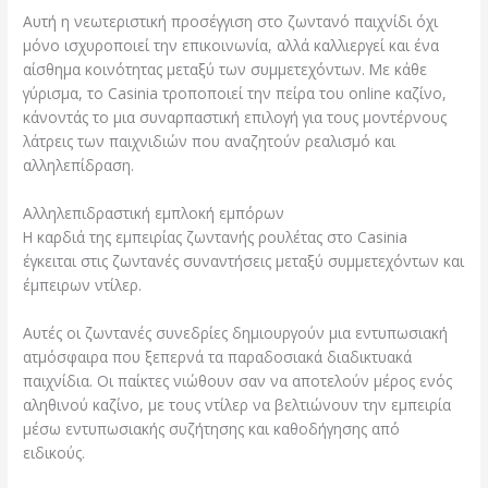
Αυτή η νεωτεριστική προσέγγιση στο ζωντανό παιχνίδι όχι
μόνο ισχυροποιεί την επικοινωνία, αλλά καλλιεργεί και ένα
αίσθημα κοινότητας μεταξύ των συμμετεχόντων. Με κάθε
γύρισμα, το Casinia τροποποιεί την πείρα του online καζίνο,
κάνοντάς το μια συναρπαστική επιλογή για τους μοντέρνους
λάτρεις των παιχνιδιών που αναζητούν ρεαλισμό και
αλληλεπίδραση.
Αλληλεπιδραστική εμπλοκή εμπόρων
Η καρδιά της εμπειρίας ζωντανής ρουλέτας στο Casinia
έγκειται στις ζωντανές συναντήσεις μεταξύ συμμετεχόντων και
έμπειρων ντίλερ.
Αυτές οι ζωντανές συνεδρίες δημιουργούν μια εντυπωσιακή
ατμόσφαιρα που ξεπερνά τα παραδοσιακά διαδικτυακά
παιχνίδια. Οι παίκτες νιώθουν σαν να αποτελούν μέρος ενός
αληθινού καζίνο, με τους ντίλερ να βελτιώνουν την εμπειρία
μέσω εντυπωσιακής συζήτησης και καθοδήγησης από
ειδικούς.