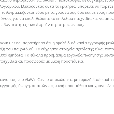
α καζίνο περιορίζουν τις δωρεάν περιστροφές σε συγκεκριμένου
ογισμικού. Εξετάζοντας αυτά τα κριτήρια, μπορείτε να πάρετε
υ ευθυγραμμίζονται τόσο με τα γούστα σας όσο και με τους προ
όνους για να επαληθεύσετε τα επιλέξιμα παιχνίδια και να απο
 τις δυνατότητες των δωρεάν περιστροφών σας.
laWin Casino, παρατήρησα ότι η ομαλή διαδικασία εγγραφής μει
ξη του παιχνιδιού. Τα εύχρηστα στοιχεία σχεδίασης είναι τοπ
ιττά εμπόδια. Τα εύκολα προσβάσιμα εργαλεία πλοήγησης βελτι
αιχνίδια και προσφορές με μικρή προσπάθεια.
ργασίας του AlaWin Casino αποκαλύπτει μια ομαλή διαδικασία
α εγγραφής άψογη, απαιτώντας μικρή προσπάθεια και χρόνο. Ακο