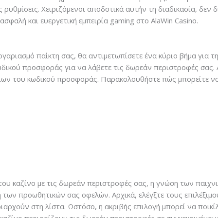
 ρυθμίσεις. Χειριζόμενοι αποδοτικά αυτήν τη διαδικασία, δεν 
 ασφαλή και ευεργετική εμπειρία gaming στο AlaWin Casino.
ογαριασμό παίκτη σας, θα αντιμετωπίσετε ένα κύριο βήμα για 
ωδικού προσφοράς για να λάβετε τις δωρεάν περιστροφές σας. Α
ίων του κωδικού προσφοράς. Παρακολουθήστε πώς μπορείτε να 
του καζίνο με τις δωρεάν περιστροφές σας, η γνώση των παιχ
ση των προωθητικών σας οφελών. Αρχικά, ελέγξτε τους επιλέξι
υριαρχούν στη λίστα. Ωστόσο, η ακριβής επιλογή μπορεί να ποικί