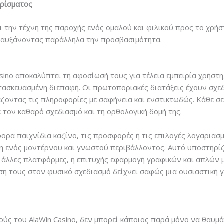
ρίσματος
ι την τέχνη της παροχής ενός ομαλού και φιλικού προς το χρήσ
ι αυξάνοντας παράλληλα την προσβασιμότητα.
sino αποκαλύπτει τη αφοσίωσή τους για τέλεια εμπειρία χρήστη
τασκευασμένη διεπαφή. Οι πρωτοποριακές διατάξεις έχουν σχε
ζοντας τις πληροφορίες με σαφήνεια και ενστικτωδώς. Κάθε σε
τον καθαρό σχεδιασμό και τη ορθολογική δομή της.
ορα παιχνίδια καζίνο, τις προσφορές ή τις επιλογές λογαριασ
ψη ενός μοντέρνου και γνωστού περιβάλλοντος. Αυτό υποστηρίζ
ε άλλες πλατφόρμες, η επιτυχής εφαρμογή γραφικών και απλών 
αση τους στον φυσικό σχεδιασμό δείχνει σαφώς μια ουσιαστική
ύς του AlaWin Casino, δεν μπορεί κάποιος παρά μόνο να θαυμάσ