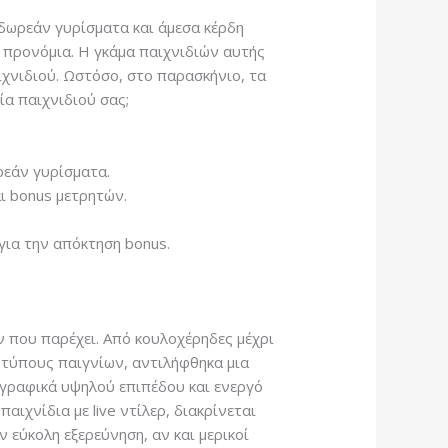
α δωρεάν γυρίσματα και άμεσα κέρδη
α προνόμια. Η γκάμα παιχνιδιών αυτής
χνιδιού. Ωστόσο, στο παρασκήνιο, τα
ία παιχνιδιού σας;
ρεάν γυρίσματα.
ι bonus μετρητών.
ια την απόκτηση bonus.
ν που παρέχει. Από κουλοχέρηδες μέχρι
α τύπους παιγνίων, αντιλήφθηκα μια
 γραφικά υψηλού επιπέδου και ενεργό
αιχνίδια με live ντίλερ, διακρίνεται
ν εύκολη εξερεύνηση, αν και μερικοί