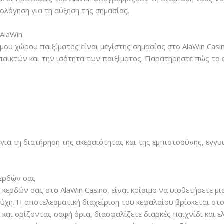
ολόγηση για τη αύξηση της σημασίας.
AlaWin
μου χώρου παιξίματος είναι μεγίστης σημασίας στο AlaWin Cas
αικτών και την ισότητα των παιξίματος. Παρατηρήστε πώς το 
για τη διατήρηση της ακεραιότητας και της εμπιστοσύνης, εγγυώ
κερδών σας
 κερδών σας στο AlaWin Casino, είναι κρίσιμο να υιοθετήσετε 
ύχη. Η αποτελεσματική διαχείριση του κεφαλαίου βρίσκεται στ
και ορίζοντας σαφή όρια, διασφαλίζετε διαρκές παιχνίδι και ε