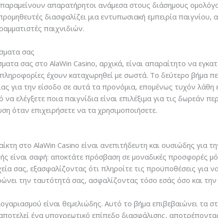
 παραμείνουν απαρατήρητοι ανάμεσα στους διάσημους ομολόγου
προμηθευτές διασφαλίζει μια εντυπωσιακή εμπειρία παιγνίου, α
αμματιστές παιχνιδιών.
ίσματα σας
ίσματα σας στο AlaWin Casino, αρχικά, είναι απαραίτητο να εγκ
ς πληροφορίες έχουν καταχωρηθεί με σωστά. Το δεύτερο βήμα π
σίας για την είσοδο σε αυτά τα προνόμια, επομένως τυχόν λάθ
ό να ελέγξετε ποια παιγνίδια είναι επιλέξιμα για τις δωρεάν π
ση όταν επιχειρήσετε να τα χρησιμοποιήσετε.
ίκτη στο AlaWin Casino είναι ανεπιτήδευτη και ουσιώδης για 
φής είναι σαφή: αποκτάτε πρόσβαση σε μοναδικές προσφορές μ
ιχεία σας, εξασφαλίζοντας ότι πληροίτε τις προϋποθέσεις για να
ρώνει την ταυτότητά σας, ασφαλίζοντας τόσο εσάς όσο και τη
ογαριασμού είναι θεμελιώδης. Αυτό το βήμα επιβεβαιώνει τα στ
 αποτελεί ένα υποχρεωτικό επίπεδο διασφάλισης, αποτρέποντας