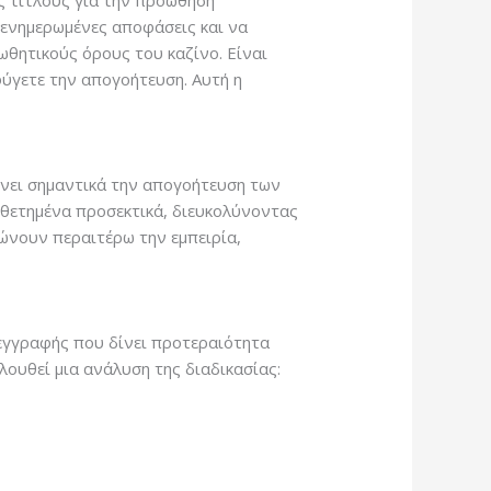
ς τίτλους για την προώθηση
 ενημερωμένες αποφάσεις και να
ωθητικούς όρους του καζίνο. Είναι
φύγετε την απογοήτευση. Αυτή η
ώνει σημαντικά την απογοήτευση των
οθετημένα προσεκτικά, διευκολύνοντας
ώνουν περαιτέρω την εμπειρία,
 εγγραφής που δίνει προτεραιότητα
λουθεί μια ανάλυση της διαδικασίας: