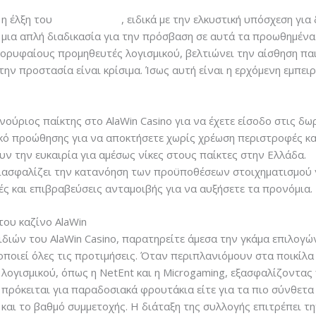
 η έλξη του
AlaWin Casino
, ειδικά με την ελκυστική υπόσχεση γι
ε μια απλή διαδικασία για την πρόσβαση σε αυτά τα προωθημέν
ορυφαίους προμηθευτές λογισμικού, βελτιώνει την αίσθηση παι
την προστασία είναι κρίσιμα. Ίσως αυτή είναι η ερχόμενη εμπειρ
νούριος παίκτης στο AlaWin Casino για να έχετε είσοδο στις δω
κό προώθησης για να αποκτήσετε χωρίς χρέωση περιστροφές κα
 την ευκαιρία για αμέσως νίκες στους παίκτες στην Ελλάδα.
ασφαλίζει την κατανόηση των προϋποθέσεων στοιχηματισμού γ
ές και επιβραβεύσεις ανταμοιβής για να αυξήσετε τα προνόμια.
του καζίνο AlaWin
ιδιών του AlaWin Casino, παρατηρείτε άμεσα την γκάμα επιλογώ
νοποιεί όλες τις προτιμήσεις. Όταν περιπλανιόμουν στα ποικίλ
ογισμικού, όπως η NetEnt και η Microgaming, εξασφαλίζοντας
πρόκειται για παραδοσιακά φρουτάκια είτε για τα πιο σύνθετα π
 και το βαθμό συμμετοχής. Η διάταξη της συλλογής επιτρέπει τη