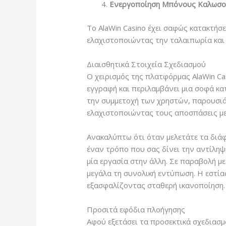
Ενεργοποίηση Μπόνους Καλωσο
Το AlaWin Casino έχει σαφώς κατακτήσε
ελαχιστοποιώντας την ταλαιπωρία κα
Διαισθητικά Στοιχεία Σχεδιασμού
Ο χειρισμός της πλατφόρμας AlaWin Ca
εγγραφή και περιλαμβάνει μια σοφά κα
την συμμετοχή των χρηστών, παρουσιά
ελαχιστοποιώντας τους αποσπάσεις με 
Ανακαλύπτω ότι όταν μελετάτε τα διάφ
έναν τρόπο που σας δίνει την αντίλη
μία εργασία στην άλλη. Σε παραβολή μ
μεγάλα τη συνολική εντύπωση. Η εστί
εξασφαλίζοντας σταθερή ικανοποίηση.
Προσιτά εφόδια πλοήγησης
Αφού εξετάσει τα προσεκτικά σχεδιασμο