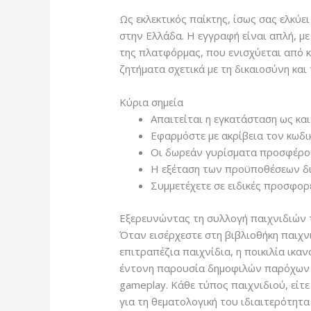
Ως εκλεκτικός παίκτης, ίσως σας ελκύει
στην Ελλάδα. Η εγγραφή είναι απλή, μ
της πλατφόρμας, που ενισχύεται από κ
ζητήματα σχετικά με τη δικαιοσύνη και 
Κύρια σημεία
Απαιτείται η εγκατάσταση ως και
Εφαρμόστε με ακρίβεια τον κωδι
Οι δωρεάν γυρίσματα προσφέρουν
Η εξέταση των προϋποθέσεων δι
Συμμετέχετε σε ειδικές προσφορ
Εξερευνώντας τη συλλογή παιχνιδιών 
Όταν εισέρχεστε στη βιβλιοθήκη παιχν
επιτραπέζια παιχνίδια, η ποικιλία ικα
έντονη παρουσία δημοφιλών παρόχων λ
gameplay. Κάθε τύπος παιχνιδιού, είτε 
για τη θεματολογική του ιδιαιτερότητα