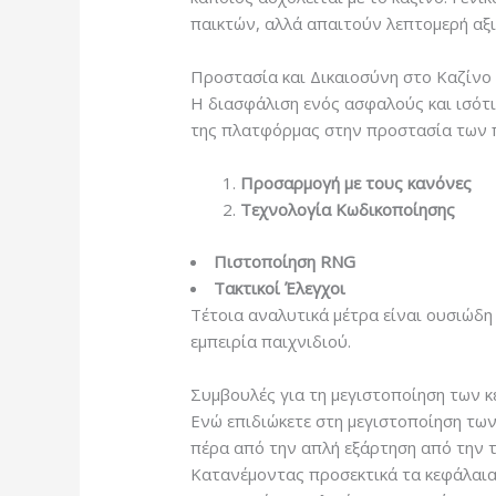
παικτών, αλλά απαιτούν λεπτομερή αξι
Προστασία και Δικαιοσύνη στο Καζίνο 
Η διασφάλιση ενός ασφαλούς και ισότι
της πλατφόρμας στην προστασία των π
Προσαρμογή με τους κανόνες
Τεχνολογία Κωδικοποίησης
Πιστοποίηση RNG
Τακτικοί Έλεγχοι
Τέτοια αναλυτικά μέτρα είναι ουσιώδη 
εμπειρία παιχνιδιού.
Συμβουλές για τη μεγιστοποίηση των 
Ενώ επιδιώκετε στη μεγιστοποίηση των
πέρα από την απλή εξάρτηση από την τ
Κατανέμοντας προσεκτικά τα κεφάλαια 