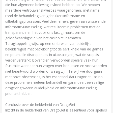
die hun algemene beleving invloed hebben op. We hebben
meerdere vertrouwenskwesties waargenomen, met name
rond de behandeling van gebruikersinformatie en
uitbetalingsprocessen. Veel deelnemers geven aan wisselende
informatie-uitwisseling, wat resulteert in problemen met de
transparantie en het voor ons lastig maakt om de
geloofwaardigheid van het casino te inschatten.
Terugkoppeling wijst op een ontbreken van duidelijke
beleidsregels met betrekking tot de eerlijkheid van de games
en potentiële discrepanties in uitbetalingen, wat de scepsis
verder versterkt. Bovendien verwoorden spelers vaak hun
frustratie wanneer hun vragen over bonussen en voorwaarden
niet beantwoord worden of wazig zijn. Terwijl we doorgaan
met onze observaties, is het essentieel dat DragoBet Casino
deze problemen meteen behandelt en garandeert een veilige
omgeving waarin duidelijkheid en informatie-uitwisseling
prioriteit hebben.
Conclusie over de helderheid van DragoBet
Inzicht in de helderheid van DragoBet is essentieel voor spelers