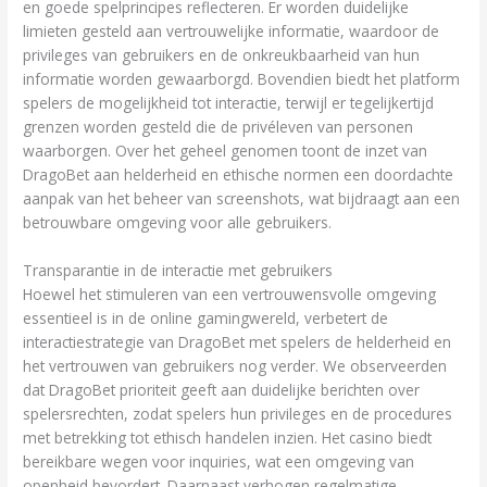
en goede spelprincipes reflecteren. Er worden duidelijke
limieten gesteld aan vertrouwelijke informatie, waardoor de
privileges van gebruikers en de onkreukbaarheid van hun
informatie worden gewaarborgd. Bovendien biedt het platform
spelers de mogelijkheid tot interactie, terwijl er tegelijkertijd
grenzen worden gesteld die de privéleven van personen
waarborgen. Over het geheel genomen toont de inzet van
DragoBet aan helderheid en ethische normen een doordachte
aanpak van het beheer van screenshots, wat bijdraagt aan een
betrouwbare omgeving voor alle gebruikers.
Transparantie in de interactie met gebruikers
Hoewel het stimuleren van een vertrouwensvolle omgeving
essentieel is in de online gamingwereld, verbetert de
interactiestrategie van DragoBet met spelers de helderheid en
het vertrouwen van gebruikers nog verder. We observeerden
dat DragoBet prioriteit geeft aan duidelijke berichten over
spelersrechten, zodat spelers hun privileges en de procedures
met betrekking tot ethisch handelen inzien. Het casino biedt
bereikbare wegen voor inquiries, wat een omgeving van
openheid bevordert. Daarnaast verhogen regelmatige