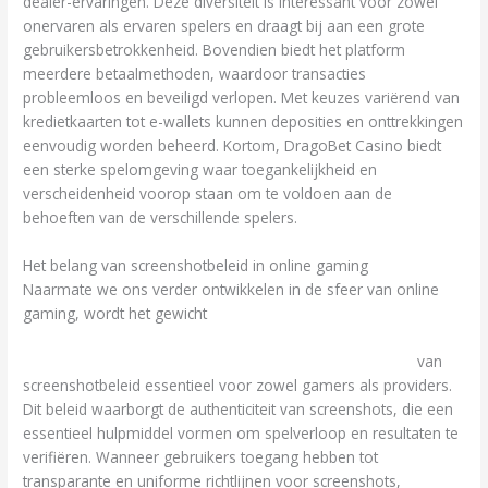
dealer-ervaringen. Deze diversiteit is interessant voor zowel
onervaren als ervaren spelers en draagt bij aan een grote
gebruikersbetrokkenheid. Bovendien biedt het platform
meerdere betaalmethoden, waardoor transacties
probleemloos en beveiligd verlopen. Met keuzes variërend van
kredietkaarten tot e-wallets kunnen deposities en onttrekkingen
eenvoudig worden beheerd. Kortom, DragoBet Casino biedt
een sterke spelomgeving waar toegankelijkheid en
verscheidenheid voorop staan om te voldoen aan de
behoeften van de verschillende spelers.
Het belang van screenshotbeleid in online gaming
Naarmate we ons verder ontwikkelen in de sfeer van online
gaming, wordt het gewicht
https://data-
api.marketindex.com.au/api/v1/announcements/XASX:AEL:2A15
07498/pdf/inline/cooper-energy-h1-fy24-financial-report
van
screenshotbeleid essentieel voor zowel gamers als providers.
Dit beleid waarborgt de authenticiteit van screenshots, die een
essentieel hulpmiddel vormen om spelverloop en resultaten te
verifiëren. Wanneer gebruikers toegang hebben tot
transparante en uniforme richtlijnen voor screenshots,