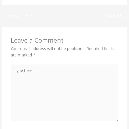
←
Previous Post
Next Post
→
Leave a Comment
Your email address will not be published.
Required fields
are marked
*
Type
here..