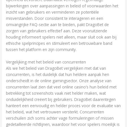
bijwerkingen over aanpassingen in beleid of voorwaarden het
inzicht van gebruikers en verminderen ze potentiële
misverstanden. Door consistent te interageren en een
omvangrijke FAQ-sectie aan te bieden, pakt DragoBet de
zorgen van gebruikers effectief aan. Deze vooruitziende
houding informeert spelers niet alleen, maar sluit ook aan bij
ethische spelprincipes en stimuleert een betrouwbare band
tussen het platform en zijn community.
Vergelijking met het beleid van concurrenten
Als we het beleid van DragoBet vergelijken met dat van
concurrenten, is het duidelijk dat hun heldere aanpak hen
onderscheidt in de online gamingsector. Onze analyse van
concurrenten laat zien dat veel online casino’s hun beleid met
betrekking tot screenshots vaak niet helder maken, wat
onduidelijkheid creëert bij gebruikers. DragoBet daarentegen
hanteert een eenvoudig en helder proces voor de evaluatie van
het beleid, wat het vertrouwen versterkt. Concurrenten
verschuilen zich soms achter vage formuleringen of missen
gedetailleerde richtlijnen, waardoor het voor spelers moeilijk is