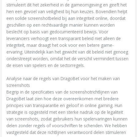
stimuleert dit het zekerheid in de gameomgeving en geeft het
hen een gevoel van veiligheid bij hun keuzes. Bovendien helpt
een solide screenshotbeleid bij aan integriteit online, doordat
geschillen op een rechtvaardige manier kunnen worden
beslecht op basis van gedocumenteerd bewijs. Voor
leveranciers verhoogt een transparant beleid niet alleen de
integriteit, maar draagt het ook voor een betere game-
ervaring. Uiteindelijk kan het gewicht van dit beleid niet genoeg
onderstreept worden, omdat het de verschil vermindert tussen
de eisen van spelers en de sectorregels.
Analyse naar de regels van DragoBet voor het maken van
screenshots
Begrip in de specificaties van de screenshotrichtlijnen van
DragoBet laat zien hoe deze overeenkomen met bredere
principes van transparantie en geloof in online gaming. Hun
strategie is opgesteld met een sterke nadruk op de legaliteit
van screenshots, zodat gebruikers hun spelervaringen kunnen
delen zonder regels of voorschriften te schenden. We hebben
vastgesteld dat deze richtlijnen verantwoord delen stimuleren