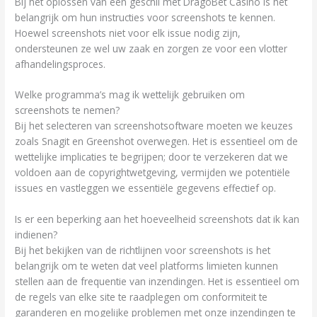
Bij het oplossen van een geschil met DragoBet Casino is het
belangrijk om hun instructies voor screenshots te kennen.
Hoewel screenshots niet voor elk issue nodig zijn,
ondersteunen ze wel uw zaak en zorgen ze voor een vlotter
afhandelingsproces.
Welke programma’s mag ik wettelijk gebruiken om
screenshots te nemen?
Bij het selecteren van screenshotsoftware moeten we keuzes
zoals Snagit en Greenshot overwegen. Het is essentieel om de
wettelijke implicaties te begrijpen; door te verzekeren dat we
voldoen aan de copyrightwetgeving, vermijden we potentiële
issues en vastleggen we essentiële gegevens effectief op.
Is er een beperking aan het hoeveelheid screenshots dat ik kan
indienen?
Bij het bekijken van de richtlijnen voor screenshots is het
belangrijk om te weten dat veel platforms limieten kunnen
stellen aan de frequentie van inzendingen. Het is essentieel om
de regels van elke site te raadplegen om conformiteit te
garanderen en mogelijke problemen met onze inzendingen te