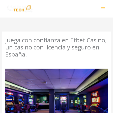
Skip
to
content
Juega con confianza en Efbet Casino,
un casino con licencia y seguro en
España.
Leave a Comment
/
Uncategorized
/ By
smhalole@gmail.com