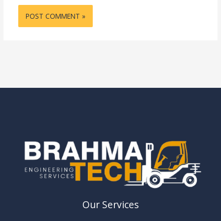
Our Services