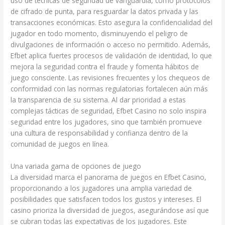
uso de técnicas de seguridad de vanguardia, como protocolos
de cifrado de punta, para resguardar la datos privada y las
transacciones económicas. Esto asegura la confidencialidad del
jugador en todo momento, disminuyendo el peligro de
divulgaciones de información o acceso no permitido. Además,
Efbet aplica fuertes procesos de validación de identidad, lo que
mejora la seguridad contra el fraude y fomenta hábitos de
juego consciente. Las revisiones frecuentes y los chequeos de
conformidad con las normas regulatorias fortalecen aún más
la transparencia de su sistema. Al dar prioridad a estas
complejas tácticas de seguridad, Efbet Casino no solo inspira
seguridad entre los jugadores, sino que también promueve
una cultura de responsabilidad y confianza dentro de la
comunidad de juegos en línea.
Una variada gama de opciones de juego
La diversidad marca el panorama de juegos en Efbet Casino,
proporcionando a los jugadores una amplia variedad de
posibilidades que satisfacen todos los gustos y intereses. El
casino prioriza la diversidad de juegos, asegurándose así que
se cubran todas las expectativas de los jugadores. Este