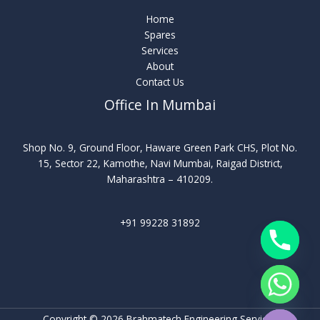
Home
Spares
Services
About
Contact Us
Office In Mumbai
Shop No. 9, Ground Floor, Haware Green Park CHS, Plot No.
15, Sector 22, Kamothe, Navi Mumbai, Raigad District,
Maharashtra – 410209.
+91 99228 31892
chaty
Hide
Copyright © 2026 Brahmatech Engineering Services