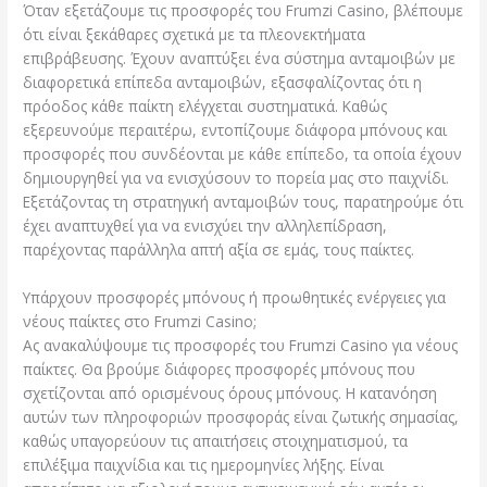
Όταν εξετάζουμε τις προσφορές του Frumzi Casino, βλέπουμε
ότι είναι ξεκάθαρες σχετικά με τα πλεονεκτήματα
επιβράβευσης. Έχουν αναπτύξει ένα σύστημα ανταμοιβών με
διαφορετικά επίπεδα ανταμοιβών, εξασφαλίζοντας ότι η
πρόοδος κάθε παίκτη ελέγχεται συστηματικά. Καθώς
εξερευνούμε περαιτέρω, εντοπίζουμε διάφορα μπόνους και
προσφορές που συνδέονται με κάθε επίπεδο, τα οποία έχουν
δημιουργηθεί για να ενισχύσουν το πορεία μας στο παιχνίδι.
Εξετάζοντας τη στρατηγική ανταμοιβών τους, παρατηρούμε ότι
έχει αναπτυχθεί για να ενισχύει την αλληλεπίδραση,
παρέχοντας παράλληλα απτή αξία σε εμάς, τους παίκτες.
Υπάρχουν προσφορές μπόνους ή προωθητικές ενέργειες για
νέους παίκτες στο Frumzi Casino;
Ας ανακαλύψουμε τις προσφορές του Frumzi Casino για νέους
παίκτες. Θα βρούμε διάφορες προσφορές μπόνους που
σχετίζονται από ορισμένους όρους μπόνους. Η κατανόηση
αυτών των πληροφοριών προσφοράς είναι ζωτικής σημασίας,
καθώς υπαγορεύουν τις απαιτήσεις στοιχηματισμού, τα
επιλέξιμα παιχνίδια και τις ημερομηνίες λήξης. Είναι