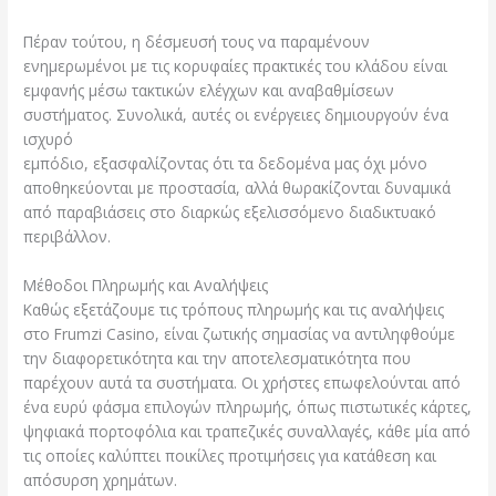
Πέραν τούτου, η δέσμευσή τους να παραμένουν
ενημερωμένοι με τις κορυφαίες πρακτικές του κλάδου είναι
εμφανής μέσω τακτικών ελέγχων και αναβαθμίσεων
συστήματος. Συνολικά, αυτές οι ενέργειες δημιουργούν ένα
ισχυρό
https://pitchbook.com/profiles/company/431295-04
εμπόδιο, εξασφαλίζοντας ότι τα δεδομένα μας όχι μόνο
αποθηκεύονται με προστασία, αλλά θωρακίζονται δυναμικά
από παραβιάσεις στο διαρκώς εξελισσόμενο διαδικτυακό
περιβάλλον.
Μέθοδοι Πληρωμής και Αναλήψεις
Καθώς εξετάζουμε τις τρόπους πληρωμής και τις αναλήψεις
στο Frumzi Casino, είναι ζωτικής σημασίας να αντιληφθούμε
την διαφορετικότητα και την αποτελεσματικότητα που
παρέχουν αυτά τα συστήματα. Οι χρήστες επωφελούνται από
ένα ευρύ φάσμα επιλογών πληρωμής, όπως πιστωτικές κάρτες,
ψηφιακά πορτοφόλια και τραπεζικές συναλλαγές, κάθε μία από
τις οποίες καλύπτει ποικίλες προτιμήσεις για κατάθεση και
απόσυρση χρημάτων.