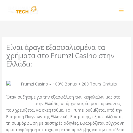
Skip
to
content
Είναι άραγε εξασφαλισμένα τα
χρήματα στο Frumzi Casino στην
Ελλάδα;
Leave a Comment
/
Uncategorized
/ By
smhalole@gmail.com
Όταν συζητάμε για την εξασφάλιση των κεφαλαίων μας στο
Frumzi Casino
στην Ελλάδα, υπάρχουν κρίσιμοι παράγοντες
που χρειάζεται να σκεφτούμε. Το Frumzi ρυθμίζεται από την
Επιτροπή Παιγνίων της Ελληνικής Επιτροπής, εξασφαλίζοντας
τη συμμόρφωση με αυστηρές οδηγίες. Εφαρμόζεται σύγχρονη
κρυπτογράφηση και ισχυρά μέτρα πρόληψης για την ασφάλεια