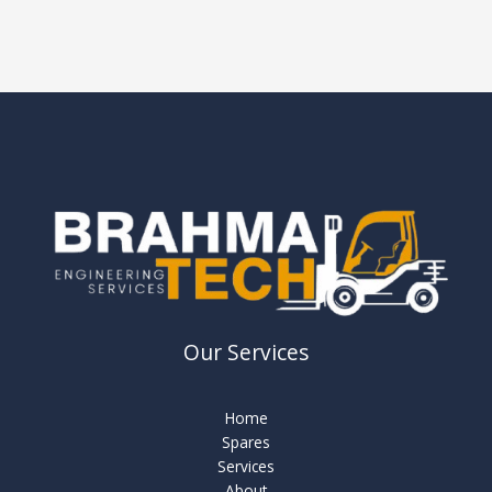
Our Services
Home
Spares
Services
About