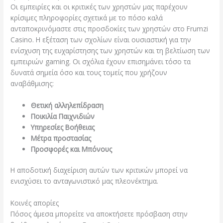
Οι εμπειρίες και οι κριτικές των χρηστών μας παρέχουν
κρίσιμες πληροφορίες σχετικά με το πόσο καλά
ανταποκρινόμαστε στις προσδοκίες των χρηστών στο Frumzi
Casino. Η εξέταση των σχολίων είναι ουσιαστική για την
ενίσχυση της ευχαρίστησης των χρηστών και τη βελτίωση των
εμπειριών gaming. Οι σχόλια έχουν επισημάνει τόσο τα
δυνατά σημεία όσο και τους τομείς που χρήζουν
αναβάθμισης:
Θετική αλληλεπίδραση
Ποικιλία Παιχνιδιών
Υπηρεσίες Βοήθειας
Μέτρα προστασίας
Προσφορές και Μπόνους
Η αποδοτική διαχείριση αυτών των κριτικών μπορεί να
ενισχύσει το ανταγωνιστικό μας πλεονέκτημα.
Κοινές απορίες
Πόσος άμεσα μπορείτε να αποκτήσετε πρόσβαση στην