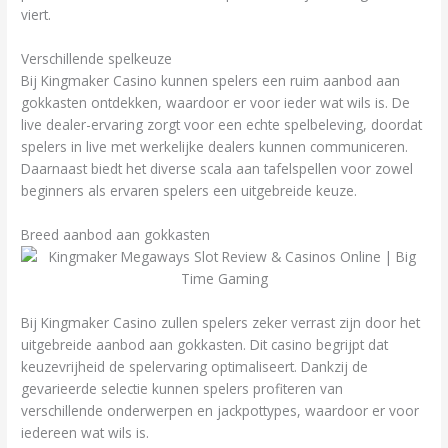
viert.
Verschillende spelkeuze
Bij Kingmaker Casino kunnen spelers een ruim aanbod aan
gokkasten ontdekken, waardoor er voor ieder wat wils is. De
live dealer-ervaring zorgt voor een echte spelbeleving, doordat
spelers in live met werkelijke dealers kunnen communiceren.
Daarnaast biedt het diverse scala aan tafelspellen voor zowel
beginners als ervaren spelers een uitgebreide keuze.
Breed aanbod aan gokkasten
Bij Kingmaker Casino zullen spelers zeker verrast zijn door het
uitgebreide aanbod aan gokkasten. Dit casino begrijpt dat
keuzevrijheid de spelervaring optimaliseert. Dankzij de
gevarieerde selectie kunnen spelers profiteren van
verschillende onderwerpen en jackpottypes, waardoor er voor
iedereen wat wils is.