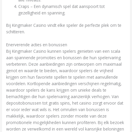
Craps – Een dynamisch spel dat aanspoort tot
gezelligheid en spanning.
Bij Kingmaker Casino vindt elke speler de perfecte plek om te
schitteren.
Enerverende acties en bonussen
Bij Kingmaker Casino kunnen spelers genieten van een scala
aan spannende promoties en bonussen die hun spelervaring
verbeteren. Deze aanbiedingen zijn ontworpen om maximaal
genot en waarde te bieden, waardoor spelers de vrijheid
krijgen om hun favoriete spellen te spelen met aanvullende
voordelen. Kortlopende aanbiedingen verschijnen regelmatig,
waardoor spelers de kans krijgen om unieke deals te
bemachtigen die hun spelervaring aanzienlijk verhogen. Van
depositobonussen tot gratis spins, het casino zorgt ervoor dat
er voor ieder wat wils is. Het omruilen van bonussen is
makkelijk, waardoor spelers zonder moeite van deze
promotionele mogelijkheden kunnen profiteren. Bij elk bezoek
worden ze verwelkomd in een wereld vol kansrijke beloningen