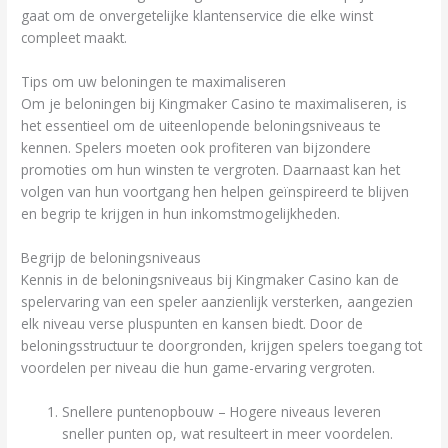
gaat om de onvergetelijke klantenservice die elke winst
compleet maakt.
Tips om uw beloningen te maximaliseren
Om je beloningen bij Kingmaker Casino te maximaliseren, is
het essentieel om de uiteenlopende beloningsniveaus te
kennen. Spelers moeten ook profiteren van bijzondere
promoties om hun winsten te vergroten. Daarnaast kan het
volgen van hun voortgang hen helpen geïnspireerd te blijven
en begrip te krijgen in hun inkomstmogelijkheden.
Begrijp de beloningsniveaus
Kennis in de beloningsniveaus bij Kingmaker Casino kan de
spelervaring van een speler aanzienlijk versterken, aangezien
elk niveau verse pluspunten en kansen biedt. Door de
beloningsstructuur te doorgronden, krijgen spelers toegang tot
voordelen per niveau die hun game-ervaring vergroten.
Snellere puntenopbouw – Hogere niveaus leveren
sneller punten op, wat resulteert in meer voordelen.