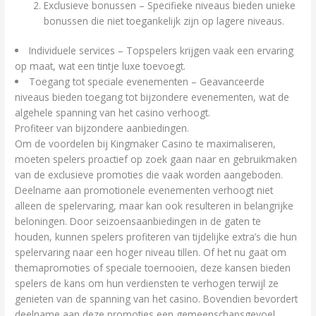
Exclusieve bonussen – Specifieke niveaus bieden unieke
bonussen die niet toegankelijk zijn op lagere niveaus.
Individuele services – Topspelers krijgen vaak een ervaring
op maat, wat een tintje luxe toevoegt.
Toegang tot speciale evenementen – Geavanceerde
niveaus bieden toegang tot bijzondere evenementen, wat de
algehele spanning van het casino verhoogt.
Profiteer van bijzondere aanbiedingen.
Om de voordelen bij Kingmaker Casino te maximaliseren,
moeten spelers proactief op zoek gaan naar en gebruikmaken
van de exclusieve promoties die vaak worden aangeboden.
Deelname aan promotionele evenementen verhoogt niet
alleen de spelervaring, maar kan ook resulteren in belangrijke
beloningen. Door seizoensaanbiedingen in de gaten te
houden, kunnen spelers profiteren van tijdelijke extra’s die hun
spelervaring naar een hoger niveau tillen. Of het nu gaat om
themapromoties of speciale toernooien, deze kansen bieden
spelers de kans om hun verdiensten te verhogen terwijl ze
genieten van de spanning van het casino. Bovendien bevordert
deelname aan deze promoties een gemeenschapsgevoel