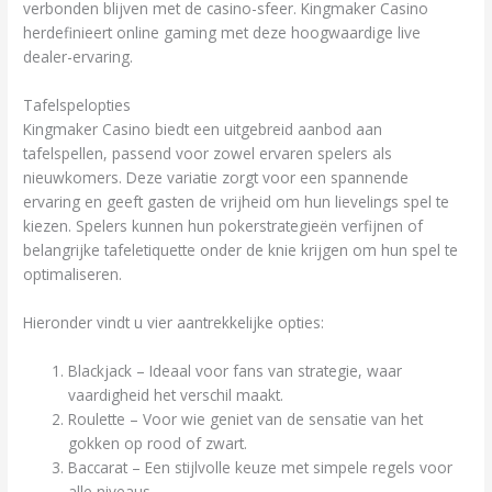
verbonden blijven met de casino-sfeer. Kingmaker Casino
herdefinieert online gaming met deze hoogwaardige live
dealer-ervaring.
Tafelspelopties
Kingmaker Casino biedt een uitgebreid aanbod aan
tafelspellen, passend voor zowel ervaren spelers als
nieuwkomers. Deze variatie zorgt voor een spannende
ervaring en geeft gasten de vrijheid om hun lievelings spel te
kiezen. Spelers kunnen hun pokerstrategieën verfijnen of
belangrijke tafeletiquette onder de knie krijgen om hun spel te
optimaliseren.
Hieronder vindt u vier aantrekkelijke opties:
Blackjack – Ideaal voor fans van strategie, waar
vaardigheid het verschil maakt.
Roulette – Voor wie geniet van de sensatie van het
gokken op rood of zwart.
Baccarat – Een stijlvolle keuze met simpele regels voor
alle niveaus.