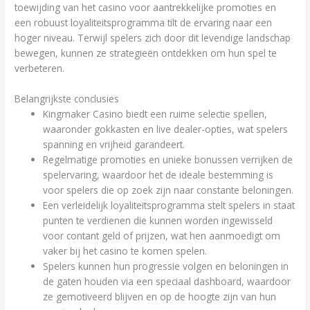
toewijding van het casino voor aantrekkelijke promoties en
een robuust loyaliteitsprogramma tilt de ervaring naar een
hoger niveau. Terwijl spelers zich door dit levendige landschap
bewegen, kunnen ze strategieën ontdekken om hun spel te
verbeteren.
Belangrijkste conclusies
Kingmaker Casino biedt een ruime selectie spellen,
waaronder gokkasten en live dealer-opties, wat spelers
spanning en vrijheid garandeert.
Regelmatige promoties en unieke bonussen verrijken de
spelervaring, waardoor het de ideale bestemming is
voor spelers die op zoek zijn naar constante beloningen.
Een verleidelijk loyaliteitsprogramma stelt spelers in staat
punten te verdienen die kunnen worden ingewisseld
voor contant geld of prijzen, wat hen aanmoedigt om
vaker bij het casino te komen spelen.
Spelers kunnen hun progressie volgen en beloningen in
de gaten houden via een speciaal dashboard, waardoor
ze gemotiveerd blijven en op de hoogte zijn van hun