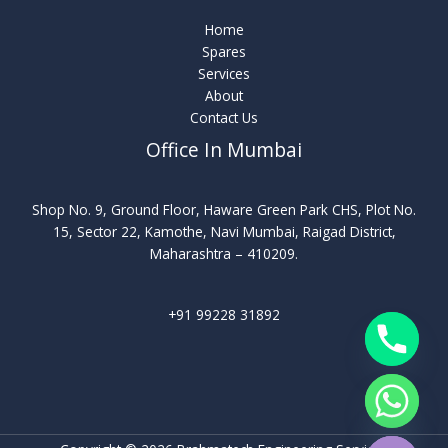
Home
Spares
Services
About
Contact Us
Office In Mumbai
Shop No. 9, Ground Floor, Haware Green Park CHS, Plot No.
15, Sector 22, Kamothe, Navi Mumbai, Raigad District,
Maharashtra – 410209.
+91 99228 31892
chaty
Hide