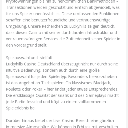
Kryptowährungen bis hin zu herkömmlichen Bankmethoden –
Transaktionen werden geschützt und einfach abgewickelt, was
für uns Spieler unerlässlich ist. Diese umfassenden Funktionen
schaffen eine benutzerfreundliche und vertrauenswürdige
Umgebung. Unsere Recherchen zu Luckyhills zeigen deutlich,
dass dieses Casino mit seiner durchdachten Infrastruktur und
vertrauenswürdigen Services die Zufriedenheit seiner Spieler in
den Vordergrund stellt.
Spielauswahl und -vielfalt
Luckyhills Casino Deutschland überzeugt nicht nur durch seine
intuitive Bedienung, sondern auch durch eine große
Spielauswahl für jeden Spielertyp. Besonders hervorzuheben
ist das Angebot an Tischspielen: Ob klassisches Blackjack,
Roulette oder Poker – hier findet jeder etwas Entsprechendes.
Die erstklassige Qualität der Grafik und des Gameplays macht
jede Partie fesselnd und trägt zu einem vollkommenen
Spielerlebnis bei.
Darüber hinaus bietet der Live-Casino-Bereich eine gänzlich
immersive Atmosphäre. Wir können in Echtzeit mit geschulten