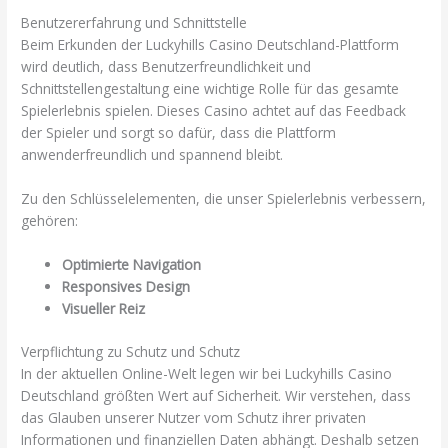
Benutzererfahrung und Schnittstelle
Beim Erkunden der Luckyhills Casino Deutschland-Plattform
wird deutlich, dass Benutzerfreundlichkeit und
Schnittstellengestaltung eine wichtige Rolle für das gesamte
Spielerlebnis spielen. Dieses Casino achtet auf das Feedback
der Spieler und sorgt so dafür, dass die Plattform
anwenderfreundlich und spannend bleibt.
Zu den Schlüsselelementen, die unser Spielerlebnis verbessern,
gehören:
Optimierte Navigation
Responsives Design
Visueller Reiz
Verpflichtung zu Schutz und Schutz
In der aktuellen Online-Welt legen wir bei Luckyhills Casino
Deutschland größten Wert auf Sicherheit. Wir verstehen, dass
das Glauben unserer Nutzer vom Schutz ihrer privaten
Informationen und finanziellen Daten abhängt. Deshalb setzen