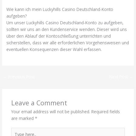
Wie kann ich mein Luckyhills Casino Deutschland-Konto
aufgeben?
Um unser Luckyhills Casino Deutschland-Konto zu aufgeben,
sollten wir uns an den Kundenservice wenden. Dieser wird uns
über den Ablauf der Kontoschließung unterrichten und
sicherstellen, dass wir alle erforderlichen Vorgehensweisen und
eventuellen Konsequenzen dieser Wahl erfassen.
←
Previous Post
Next Post
→
Leave a Comment
Your email address will not be published.
Required fields
are marked
*
Type