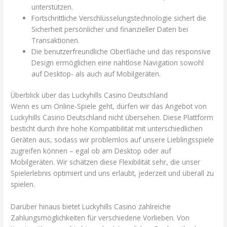
unterstützen.
Fortschrittliche Verschlüsselungstechnologie sichert die
Sicherheit persönlicher und finanzieller Daten bei
Transaktionen.
Die benutzerfreundliche Oberfläche und das responsive
Design ermöglichen eine nahtlose Navigation sowohl
auf Desktop- als auch auf Mobilgeräten.
Überblick über das Luckyhills Casino Deutschland
Wenn es um Online-Spiele geht, dürfen wir das Angebot von
Luckyhills Casino Deutschland nicht übersehen. Diese Plattform
besticht durch ihre hohe Kompatibilität mit unterschiedlichen
Geräten aus, sodass wir problemlos auf unsere Lieblingsspiele
zugreifen können – egal ob am Desktop oder auf
Mobilgeräten. Wir schätzen diese Flexibilität sehr, die unser
Spielerlebnis optimiert und uns erlaubt, jederzeit und überall zu
spielen.
Darüber hinaus bietet Luckyhills Casino zahlreiche
Zahlungsmöglichkeiten für verschiedene Vorlieben. Von