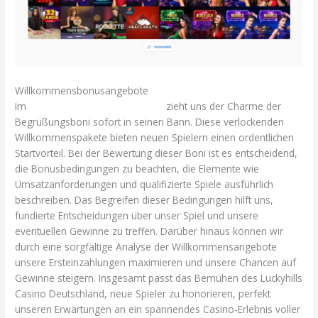
Willkommensbonusangebote
Im
Luckyhills Casino Deutschland
zieht uns der Charme der
Begrüßungsboni sofort in seinen Bann. Diese verlockenden
Willkommenspakete bieten neuen Spielern einen ordentlichen
Startvorteil. Bei der Bewertung dieser Boni ist es entscheidend,
die Bonusbedingungen zu beachten, die Elemente wie
Umsatzanforderungen und qualifizierte Spiele ausführlich
beschreiben. Das Begreifen dieser Bedingungen hilft uns,
fundierte Entscheidungen über unser Spiel und unsere
eventuellen Gewinne zu treffen. Darüber hinaus können wir
durch eine sorgfältige Analyse der Willkommensangebote
unsere Ersteinzahlungen maximieren und unsere Chancen auf
Gewinne steigern. Insgesamt passt das Bemühen des Luckyhills
Casino Deutschland, neue Spieler zu honorieren, perfekt
unseren Erwartungen an ein spannendes Casino-Erlebnis voller