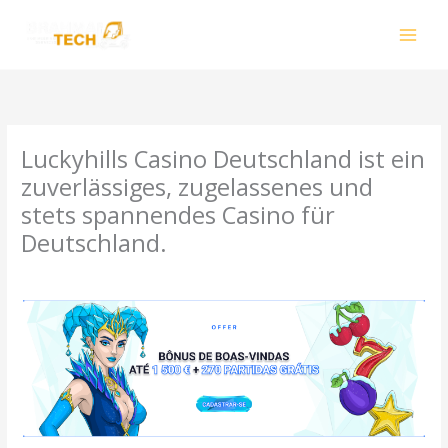
Skip
to
content
Luckyhills Casino Deutschland ist ein
zuverlässiges, zugelassenes und
stets spannendes Casino für
Deutschland.
Leave a Comment
/
Uncategorized
/ By
smhalole@gmail.com