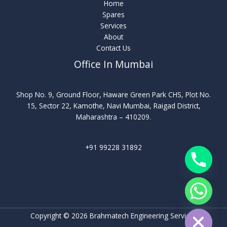
Home
Spares
Services
About
Contact Us
Office In Mumbai
Shop No. 9, Ground Floor, Haware Green Park CHS, Plot No.
15, Sector 22, Kamothe, Navi Mumbai, Raigad District,
Maharashtra – 410209.
+91 99228 31892
chaty
Hide
Copyright © 2026 Brahmatech Engineering Services