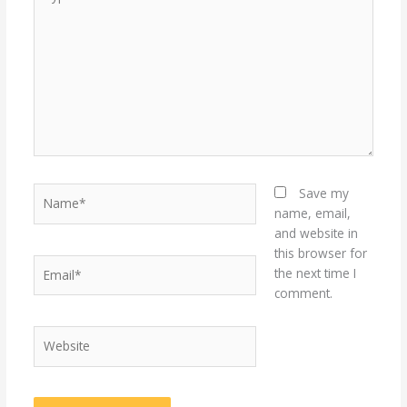
here..
Name*
Save my
name, email,
and website in
this browser for
Email*
the next time I
comment.
Website