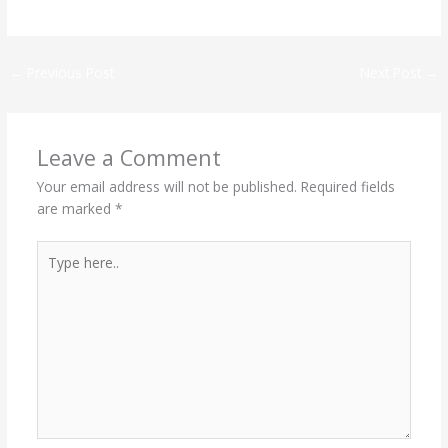
←
Previous Post
Next Post
→
Leave a Comment
Your email address will not be published.
Required fields
are marked
*
Type
here..