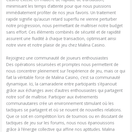
minimisant les temps d’attente pour que nous puissions
immédiatement profiter de nos jeux favoris. Un traitement
rapide signifie qu’aucun retard superflu ne vienne perturber
notre progression, nous permettant de maîtriser notre budget
sans effort. Ces éléments combinés de sécurité et de rapidité
assurent une fluidité à chaque transaction, optimisant ainsi
notre vivre et notre plaisir de jeu chez Malina Casino.
Rejoignez une communauté de joueurs enthousiastes
Des opérations sécurisées et promptes nous permettent de
nous concentrer pleinement sur l’expérience de jeu, mais ce qui
fait la véritable force de Malina Casino, c’est sa communauté
dynamique. Ici, la camaraderie entre participants s’épanouit
grâce aux échanges avec d’autres enthousiastes qui partagent
notre soif de maîtrise. Participer aux événements
communautaires crée un environnement stimulant où les
tactiques se partagent et où se nouent de nouvelles relations.
Que ce soit en compétition lors de tournois ou en discutant de
tactiques de jeu sur les forums, nous nous épanouissons
grâce à l’énergie collective qui affine nos aptitudes. Malina