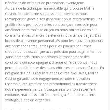
Bénéficiez de offres et de promotions avantageux
Au-delà de la technique remarquable qui propulse Malina
Casino, la plateforme sait aussi nous divertir et nous
récompenser grâce à ses généreux bonus et promotions. Ces
gratifications promotionnelles sont conçues avec soin pour
améliorer notre maîtrise du jeu en nous offrant une valeur
constante et des chances de étendre notre temps de jeu. Des
bonus de bienvenue personnalisés pour les nouveaux joueurs
aux promotions fréquentes pour les joueurs confirmés,
chaque bonus est conçue avec précision pour augmenter nos
gains potentiels. Nous apprécions la transparence des
conditions qui accompagnent chaque offre de bonus, nous
permettant d’élaborer des plans efficaces et sans confusion. En
intégrant des défis réguliers et des offres exclusives, Malina
Casino garantit notre engagement et notre motivation.
Ensemble, ces gratifications promotionnelles transforment
notre expérience, rendant chaque session non seulement
excitante, mais aussi extrêmement gratifiante de manière
stratégique et bien organisée.