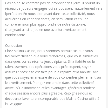
Casino ne se contente pas de proposer des jeux ; il nourrit un
réseau de joueurs engagés qui se poussent mutuellement vers
l’perfection. En nous plongeant dans cette collectivité, nous
acquérons en connaissances, en stimulation et en une
compréhension plus approfondie de notre discipline,
changeant ainsi le jeu en une aventure véritablement
enrichissante.
Conclusion
Chez Malina Casino, nous sommes convaincus que vous
trouverez l’frisson que vous recherchez, que vous aimiez les
classiques ou les récents jeux palpitants. Si la fiabilité ou la
ralentissement des opérations vous préoccupent, soyez
assurés : notre site est faite pour la rapidité et la fiabilité, afin
que vous soyez en mesure de vous concentrer pleinement sur
le divertissement. Plongez ensemble dans cette collectivité
active, où la innovation et les avantages généreux rendent
chaque session encore plus agréable. Rejoignez-nous et
découvrez l’aventure incomparable que Malina Casino offre à
la Belgique !