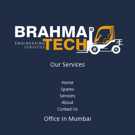
Our Services
Home
Spares
Services
About
Contact Us
Office In Mumbai