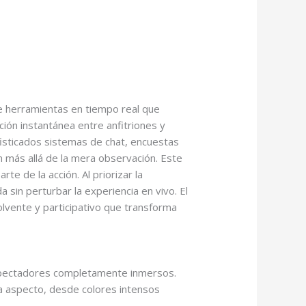
te herramientas en tiempo real que
ón instantánea entre anfitriones y
fisticados sistemas de chat, encuestas
ón más allá de la mera observación. Este
 de la acción. Al priorizar la
sin perturbar la experiencia en vivo. El
lvente y participativo que transforma
espectadores completamente inmersos.
a aspecto, desde colores intensos