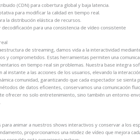
ibuido (CDN) para cobertura global y baja latencia.
tativa para modificar la calidad en tiempo real.
a la distribución elástica de recursos.
y decodificación para una consistencia de vídeo consistente
real
aestructura de streaming, damos vida a la interactividad median
os y comprometidos. Estas herramientas permiten una comunicaci
mentarios en tiempo real sin problemas. Nuestra base integra so
 al instante a las acciones de los usuarios, elevando la interacci
mica comunidad, garantizando que cada espectador se sienta parte
métodos de datos eficientes, conservamos una comunicación fluida 
e ofrecer no solo entretenimiento, sino también un entorno envo
.
s para animar a nuestros shows interactivos y conservar a los 
 fundamento, proporcionamos una nitidez de vídeo que mejora cad
ue respalda esta experiencia incluye: