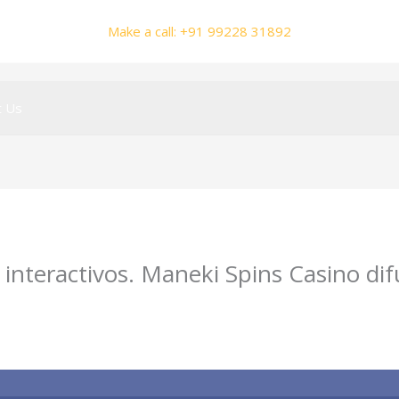
Make a call: +91 99228 31892
t Us
interactivos. Maneki Spins Casino dif
y
smhalole@gmail.com