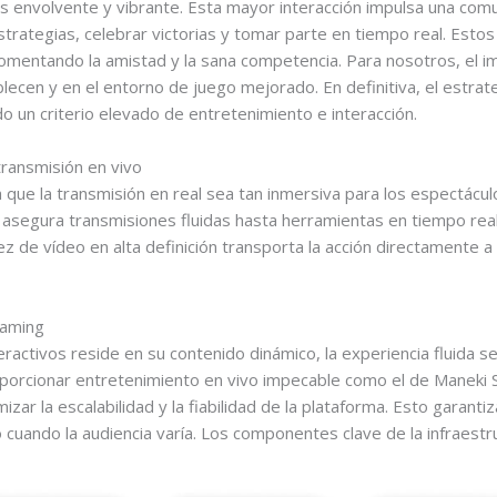
s envolvente y vibrante. Esta mayor interacción impulsa una com
rategias, celebrar victorias y tomar parte en tiempo real. Estos
 fomentando la amistad y la sana competencia. Para nosotros, el i
blecen y en el entorno de juego mejorado. En definitiva, el estrate
o un criterio elevado de entretenimiento e interacción.
transmisión en vivo
 que la transmisión en real sea tan inmersiva para los espectácu
e asegura transmisiones fluidas hasta herramientas en tiempo rea
z de vídeo en alta definición transporta la acción directamente a
eaming
teractivos reside en su contenido dinámico, la experiencia fluida 
oporcionar entretenimiento en vivo impecable como el de Maneki
ar la escalabilidad y la fiabilidad de la plataforma. Esto garanti
uso cuando la audiencia varía. Los componentes clave de la infraes