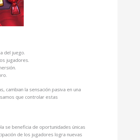
va del juego.
los jugadores.
mersión.
oro.
as, cambian la sensación pasiva en una
Pensamos que controlar estas
la se beneficia de oportunidades únicas
ticipación de los jugadores logra nuevas