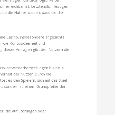
vielfältigen Kontaktmöglichkeiten,
ach erreichbar ist. Letztendlich festigen
 da die Nutzer wissen, dass sie die
Nine Casino, insbesondere angesichts
n wie Kontosicherheit und
ng dieser Anfragen gibt den Nutzern die
asswortwiederherstellungen bis hin zu
herheit der Nutzer. Durch die
et es den Spielern, sich auf das Spiel
it, sondern zu einem Grundpfeiler der
ler, die auf Störungen oder