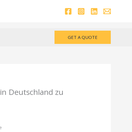
GET A QUOTE
 in Deutschland zu