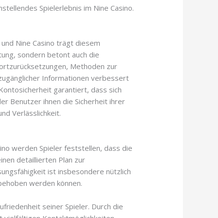
stellendes Spielerlebnis im Nine Casino.
 und Nine Casino trägt diesem
tung, sondern betont auch die
swortzurücksetzungen, Methoden zur
t zugänglicher Informationen verbessert
ontosicherheit garantiert, dass sich
er Benutzer ihnen die Sicherheit ihrer
d Verlässlichkeit.
o werden Spieler feststellen, dass die
nen detaillierten Plan zur
sungsfähigkeit ist insbesondere nützlich
r behoben werden können.
friedenheit seiner Spieler. Durch die