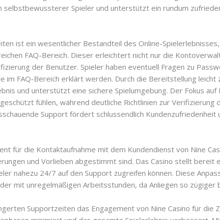
in selbstbewussterer Spieler und unterstützt ein rundum zufrieden
g
n ist ein wesentlicher Bestandteil des Online-Spielerlebnisses,
ichen FAQ-Bereich. Dieser erleichtert nicht nur die Kontoverwal
rifizierung der Benutzer. Spieler haben eventuell Fragen zu Pas
lle im FAQ-Bereich erklärt werden. Durch die Bereitstellung leich
nis und unterstützt eine sichere Spielumgebung. Der Fokus auf K
geschützt fühlen, während deutliche Richtlinien zur Verifizierung d
schauende Support fördert schlussendlich Kundenzufriedenheit un
nt für die Kontaktaufnahme mit dem Kundendienst von Nine Casin
ungen und Vorlieben abgestimmt sind. Das Casino stellt bereit ei
pieler nahezu 24/7 auf den Support zugreifen können. Diese Anpas
 oder mit unregelmäßigen Arbeitsstunden, da Anliegen so zügige
ngerten Supportzeiten das Engagement von Nine Casino für die Zu