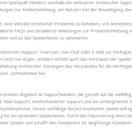
ren Spielspaß mindern, weshalb ein wirksamer technischer Suppo
llungen zur Fehlerbehebung, um Nutzern bei der Bewältigung die
rt, eine Vielzahl technischer Probleme zu beheben, von Anmeldesc
illierte FAQs und detaillierte Anleitungen zur Problembehebung e
ben und so das Spielerlebnis zu optimieren.
diziertes Support-Team per Live-Chat oder E-Mail zur Verfügun
rt nicht nur Ärger, sondern erhöht auch das Vertrauen der Spieler 
hebung technischer Störungen das Verständnis für die Wichtigkei
nd -zufriedenheit bei.
breites Angebot an Supportkanälen, die gezielt auf die vielfältig
 E-Mail-Support, telefonbasierter Support und ein umfangreiche
undenservice. Dieser vielfältige Ansatz bearbeitet Spieleranfrage
für ein optimales Spielerlebnis. Durch die Fokussierung eines le
seiner Spieler und schafft den Fundament für langfristige Kundentr