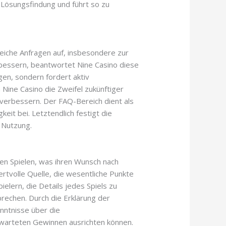
e Lösungsfindung und führt so zu
iche Anfragen auf, insbesondere zur
bessern, beantwortet Nine Casino diese
gen, sondern fordert aktiv
ine Casino die Zweifel zukünftiger
 verbessern. Der FAQ-Bereich dient als
eit bei. Letztendlich festigt die
 Nutzung.
n Spielen, was ihren Wunsch nach
rtvolle Quelle, die wesentliche Punkte
elern, die Details jedes Spiels zu
prechen. Durch die Erklärung der
enntnisse über die
rwarteten Gewinnen ausrichten können.