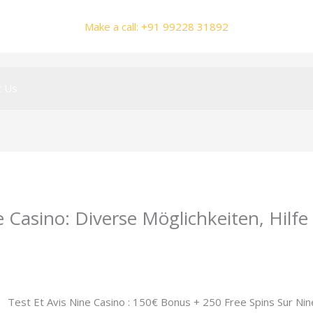
Make a call: +91 99228 31892
t Us
 Casino: Diverse Möglichkeiten, Hilfe
y
smhalole@gmail.com