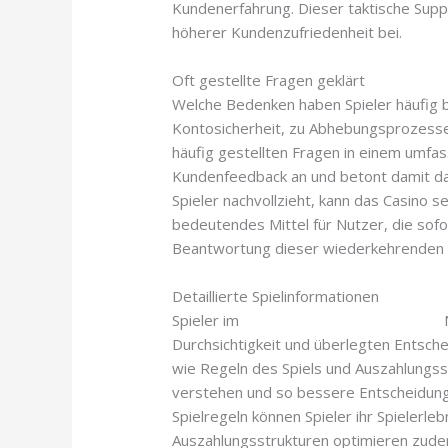
Kundenerfahrung. Dieser taktische Suppo
höherer Kundenzufriedenheit bei.
Oft gestellte Fragen geklärt
Welche Bedenken haben Spieler häufig 
Kontosicherheit, zu Abhebungsprozessen
häufig gestellten Fragen in einem umfas
Kundenfeedback an und betont damit da
Spieler nachvollzieht, kann das Casino
bedeutendes Mittel für Nutzer, die sofo
Beantwortung dieser wiederkehrenden F
Detaillierte Spielinformationen
Spieler im
data-api.marketindex.com.au
N
Durchsichtigkeit und überlegten Entsche
wie Regeln des Spiels und Auszahlungsst
verstehen und so bessere Entscheidungen
Spielregeln können Spieler ihr Spielerl
Auszahlungsstrukturen optimieren zudem