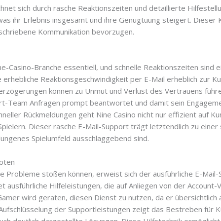
hnet sich durch rasche Reaktionszeiten und detaillierte Hilfestel
as ihr Erlebnis insgesamt und ihre Genugtuung steigert. Dieser 
e geschriebene Kommunikation bevorzugen.
ne-Casino-Branche essentiell, und schnelle Reaktionszeiten sind
e erhebliche Reaktionsgeschwindigkeit per E-Mail erheblich zur K
Verzögerungen können zu Unmut und Verlust des Vertrauens führen
pport-Team Anfragen prompt beantwortet und damit sein Engagem
schneller Rückmeldungen geht Nine Casino nicht nur effizient auf 
Spielern. Dieser rasche E-Mail-Support trägt letztendlich zu eine
elungenes Spielumfeld ausschlaggebend sind.
oten
 Probleme stoßen können, erweist sich der ausführliche E-Mail-
t ausführliche Hilfeleistungen, die auf Anliegen von der Account-Ve
Gamer wird geraten, diesen Dienst zu nutzen, da er übersichtlich
e Aufschlüsselung der Supportleistungen zeigt das Bestreben für K