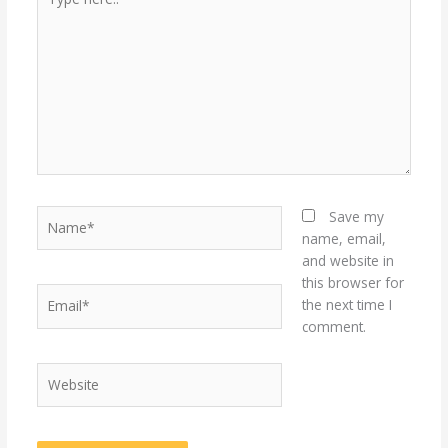
here..
Name*
Save my
name, email,
and website in
this browser for
Email*
the next time I
comment.
Website