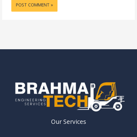
Our Services