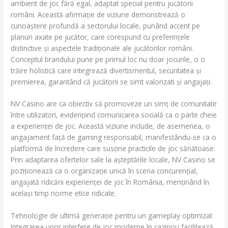
ambient de joc fără egal, adaptat special pentru jucătorii
români. Această afirmație de viziune demonstrează o
cunoaștere profundă a sectorului locale, punând accent pe
planuri axate pe jucător, care corespund cu preferințele
distinctive și aspectele tradiționale ale jucătorilor români.
Conceptul brandului pune pe primul loc nu doar jocurile, ci o
trăire holistică care integrează divertismentul, securitatea și
premierea, garantând că jucătorii se simt valorizati și angajați.
NV Casino are ca obiectiv să promoveze un simț de comunitate
între utilizatori, evidențiind comunicarea socială ca o parte cheie
a experienței de joc. Această viziune include, de asemenea, o
angajament față de gaming responsabil, manifestându-se ca o
platformă de încredere care susține practicile de joc sănătoase.
Prin adaptarea ofertelor sale la așteptările locale, NV Casino se
poziționează ca o organizație unică în scena concurențial,
angajată ridicării experienței de joc în România, menținând în
același timp norme etice ridicate.
Tehnologie de ultimă generație pentru un gameplay optimizat
Integrarea unor interfețe de joc moderne în cazinou facilitează