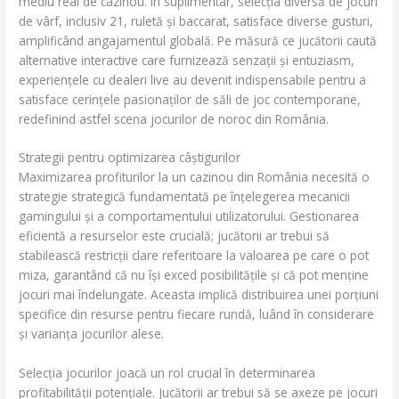
mediu real de cazinou. În suplimentar, selecția diversă de jocuri
de vârf, inclusiv 21, ruletă și baccarat, satisface diverse gusturi,
amplificând angajamentul globală. Pe măsură ce jucătorii caută
alternative interactive care furnizează senzații și entuziasm,
experiențele cu dealeri live au devenit indispensabile pentru a
satisface cerințele pasionaților de săli de joc contemporane,
redefinind astfel scena jocurilor de noroc din România.
Strategii pentru optimizarea câștigurilor
Maximizarea profiturilor la un cazinou din România necesită o
strategie strategică fundamentată pe înțelegerea mecanicii
gamingului și a comportamentului utilizatorului. Gestionarea
eficientă a resurselor este crucială; jucătorii ar trebui să
stabilească restricții clare referitoare la valoarea pe care o pot
miza, garantând că nu își exced posibilitățile și că pot menține
jocuri mai îndelungate. Aceasta implică distribuirea unei porțiuni
specifice din resurse pentru fiecare rundă, luând în considerare
și varianța jocurilor alese.
Selecția jocurilor joacă un rol crucial în determinarea
profitabilității potențiale. Jucătorii ar trebui să se axeze pe jocuri