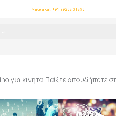
Make a call: +91 99228 31892
t Us
ino για κινητά Παίξτε οπουδήποτε σ
y
smhalole@gmail.com