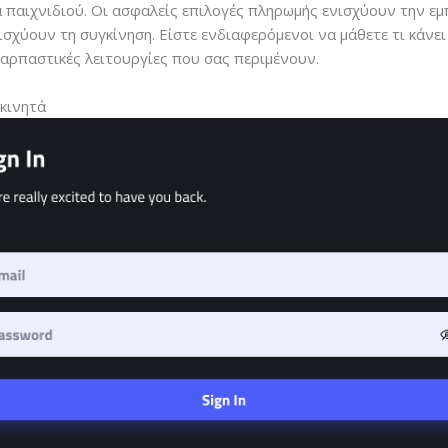
ία παιχνιδιού. Οι ασφαλείς επιλογές πληρωμής ενισχύουν την ε
ισχύουν τη συγκίνηση. Είστε ενδιαφερόμενοι να μάθετε τι κάνε
αρπαστικές λειτουργίες που σας περιμένουν.
 κινητά