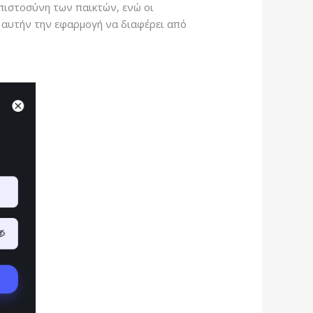
μπιστοσύνη των παικτών, ενώ οι
ι αυτήν την εφαρμογή να διαφέρει από