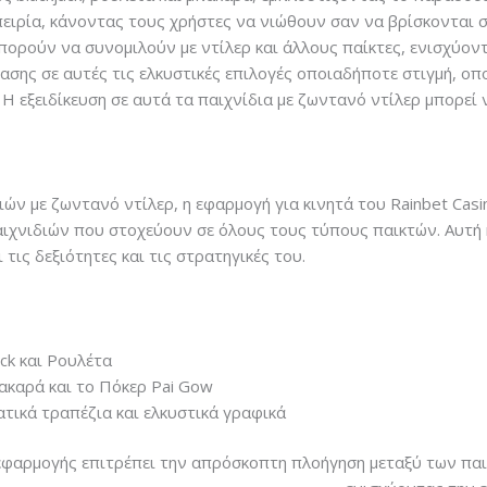
μπειρία, κάνοντας τους χρήστες να νιώθουν σαν να βρίσκονται 
μπορούν να συνομιλούν με ντίλερ και άλλους παίκτες, ενισχύον
ασης σε αυτές τις ελκυστικές επιλογές οποιαδήποτε στιγμή, οπ
Η εξειδίκευση σε αυτά τα παιχνίδια με ζωντανό ντίλερ μπορεί 
ν με ζωντανό ντίλερ, η εφαρμογή για κινητά του Rainbet Casin
ιχνιδιών που στοχεύουν σε όλους τους τύπους παικτών. Αυτή η
 τις δεξιότητες και τις στρατηγικές του.
ck και Ρουλέτα
ακαρά και το Πόκερ Pai Gow
τικά τραπέζια και ελκυστικά γραφικά
 εφαρμογής επιτρέπει την απρόσκοπτη πλοήγηση μεταξύ των παι