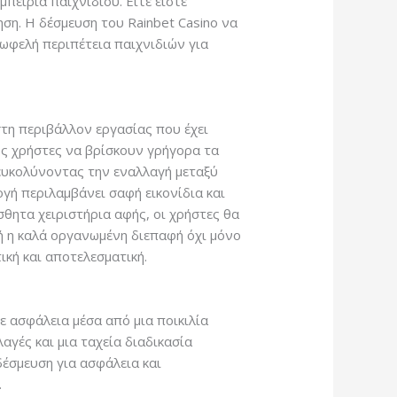
πειρία παιχνιδιού. Είτε είστε
ση. Η δέσμευση του Rainbet Casino να
ωφελή περιπέτεια παιχνιδιών για
στη περιβάλλον εργασίας που έχει
υς χρήστες να βρίσκουν γρήγορα τα
ιευκολύνοντας την εναλλαγή μεταξύ
ή περιλαμβάνει σαφή εικονίδια και
σθητα χειριστήρια αφής, οι χρήστες θα
τή η καλά οργανωμένη διεπαφή όχι μόνο
ική και αποτελεσματική.
ε ασφάλεια μέσα από μια ποικιλία
γές και μια ταχεία διαδικασία
δέσμευση για ασφάλεια και
.