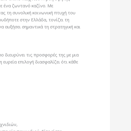
σε ένα ζωντανό καζίνο. Με
τας τη συνολική κοινωνική πτυχή του
ουδήποτε στην Ελλάδα, τονίζει τη
να αυξήσει σημαντικά τη στρατηγική και
o διευρύνει τις προσφορές της με μια
 ευρεία επιλογή διασφαλίζει ότι κάθε
χνιδιών,