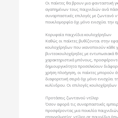
Οι παίκτες θα βρουν μια φανταστική γ
αγαπημένων τους παιχνιδιών ανά πάσα
συναρπαστικές επιλογές με ζωντανό ντί
ποικιλομορφία όχι μόνο ενισχύει την εμ
Κορυφαία παιχνίδια κουλοχέρηδων
Καθώς οι παίκτες βυθίζονται στην εφα
κουλοχέρηδων που ικανοποιούν κάθε γ
βιντεοκουλοχέρηδες με εντυπωσιακά θέ
χαρακτηριστικά μπόνους, προσφέροντας
δημιουργικότητα προσελκύουν διάφορες
χρήση πλοήγηση, οι παίκτες μπορούν ά
διαφορετική σειρά όχι μόνο ενισχύει τ
κυλίνδρου. Οι επιλογές κουλοχέρηδων 
Προτάσεις ζωντανού ντίλερ
Όσον αφορά τις συναρπαστικές εμπειρί
προσφέροντας μια ποικιλία παιχνιδιών
επαγγελματίες ντίλερ σε παιχνίδια όπω