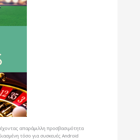
παρέχοντας απαράμιλλη προσβασιμότητα
διασμένη τόσο για συσκευές Android