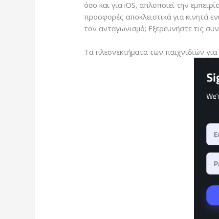
όσο και για iOS, απλοποιεί την εμπειρ
προσφορές αποκλειστικά για κινητά εν
τον ανταγωνισμό; Εξερευνήστε τις συν
Τα πλεονεκτήματα των παιχνιδιών για