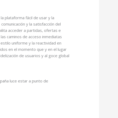
 plataforma fácil de usar y la
comunicación y la satisfacción del
ilita acceder a partidas, ofertas e
s y las caminos de acceso inmediatas
stilo uniforme y la reactividad en
ridos en el momento que y en el lugar
delización de usuarios y al goce global
spaña luce estar a punto de