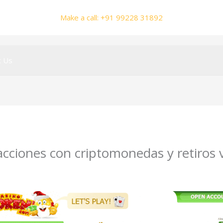
Make a call: +91 99228 31892
t Us
cciones con criptomonedas y retiros 
y
smhalole@gmail.com