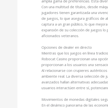
amplia gama de preferencias. Esta divers
Con una multitud de títulos, desde má
jugadores tienen garantizada una viven
de juegos, lo que asegura gráficos de al
captura a un gran público, lo que mejora
expansión de su colección de juegos lo 
aficionados veteranos.
Opciones de dealer en directo
Mientras que los juegos en línea tradici
Robocat Casino proporcionan una opción
proporcionan a los usuarios una sensaci
Al relacionarse con crupieres auténtico
ambiente real. La diversa selección de
avanzados hallan alternativas adecuadas.
usuarios interactúen entre sí, potencian
Movimientos de monedas digitales segu
En el dinámico panorama de las economí