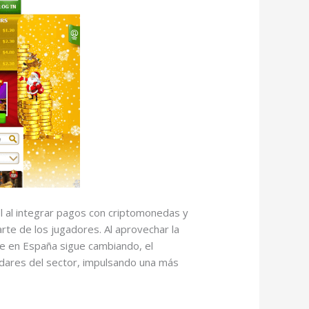
l al integrar pagos con criptomonedas y
rte de los jugadores. Al aprovechar la
ine en España sigue cambiando, el
ndares del sector, impulsando una más