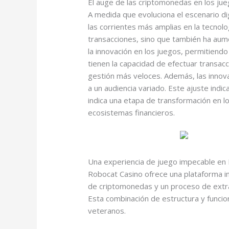
El auge de las criptomonedas en los jue
A medida que evoluciona el escenario dig
las corrientes más amplias en la tecnolo
transacciones, sino que también ha aumen
la innovación en los juegos, permitiend
tienen la capacidad de efectuar transa
gestión más veloces. Además, las inno
a un audiencia variado. Este ajuste indi
indica una etapa de transformación en l
ecosistemas financieros.
Una experiencia de juego impecable en
Robocat Casino ofrece una plataforma int
de criptomonedas y un proceso de extracc
Esta combinación de estructura y funcio
veteranos.