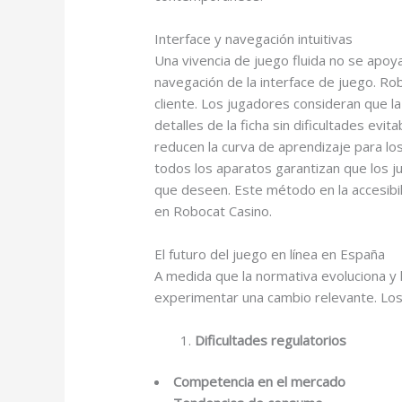
Interface y navegación intuitivas
Una vivencia de juego fluida no se apoy
navegación de la interface de juego. Rob
cliente. Los jugadores consideran que la 
detalles de la ficha sin dificultades evi
reducen la curva de aprendizaje para los
todos los aparatos garantizan que los j
que deseen. Este método en la accesibili
en Robocat Casino.
El futuro del juego en línea en España
A medida que la normativa evoluciona y l
experimentar una cambio relevante. Los
Dificultades regulatorios
Competencia en el mercado