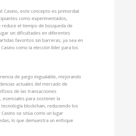
t Casino, este concepto es primordial.
ncipiantes como experimentados,
que reduce el tiempo de búsqueda de
ugar sin dificultades en diferentes
artidas favoritos sin barreras, ya sea en
 Casino como la elección líder para los
iencia de juego inigualable, mejorando
endencias actuales del mercado de
icios de las transacciones
, esenciales para sostener la
tecnología blockchain, reduciendo los
 Casino se sitúa como un lugar
nedas, lo que demuestra un enfoque