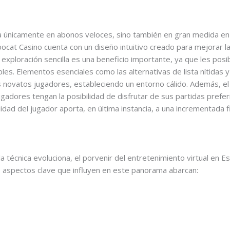
a únicamente en abonos veloces, sino también en gran medida en la
ocat Casino cuenta con un diseño intuitivo creado para mejorar la 
exploración sencilla es una beneficio importante, ya que les posib
tables. Elementos esenciales como las alternativas de lista nítida
 novatos jugadores, estableciendo un entorno cálido. Además, el e
ugadores tengan la posibilidad de disfrutar de sus partidas prefe
dad del jugador aporta, en última instancia, a una incrementada fi
a técnica evoluciona, el porvenir del entretenimiento virtual en E
 aspectos clave que influyen en este panorama abarcan: