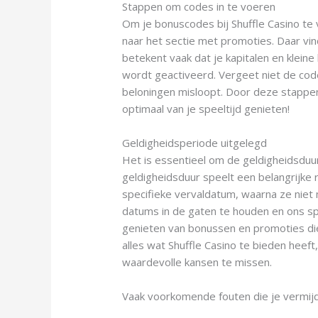
Stappen om codes in te voeren
Om je bonuscodes bij Shuffle Casino te 
naar het sectie met promoties. Daar vind
betekent vaak dat je kapitalen en kleine
wordt geactiveerd. Vergeet niet de code
beloningen misloopt. Door deze stappen 
optimaal van je speeltijd genieten!
Geldigheidsperiode uitgelegd
Het is essentieel om de geldigheidsduur
geldigheidsduur speelt een belangrijke
specifieke vervaldatum, waarna ze niet m
datums in de gaten te houden en ons s
genieten van bonussen en promoties die
alles wat Shuffle Casino te bieden heef
waardevolle kansen te missen.
Vaak voorkomende fouten die je vermij