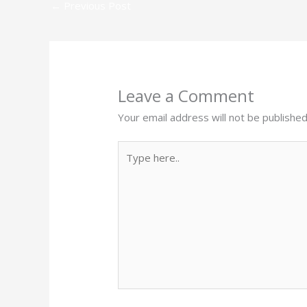
←
Previous Post
Leave a Comment
Your email address will not be published
Type
here..