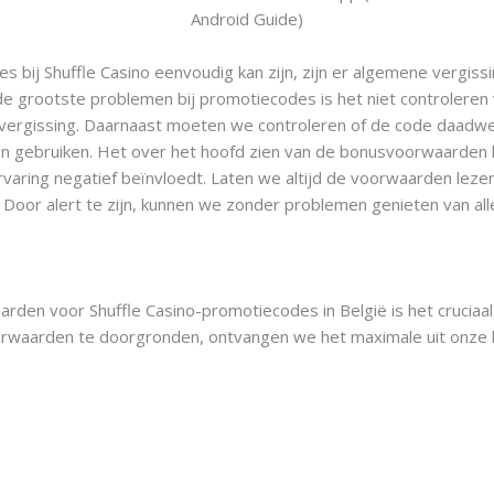
es bij Shuffle Casino eenvoudig kan zijn, zijn er algemene vergi
 de grootste problemen bij promotiecodes is het niet controleren
n vergissing. Daarnaast moeten we controleren of de code daadwe
n gebruiken. Het over het hoofd zien van de bonusvoorwaarden ka
ervaring negatief beïnvloedt. Laten we altijd de voorwaarden le
Door alert te zijn, kunnen we zonder problemen genieten van al
rden voor Shuffle Casino-promotiecodes in België is het crucia
rwaarden te doorgronden, ontvangen we het maximale uit onze b