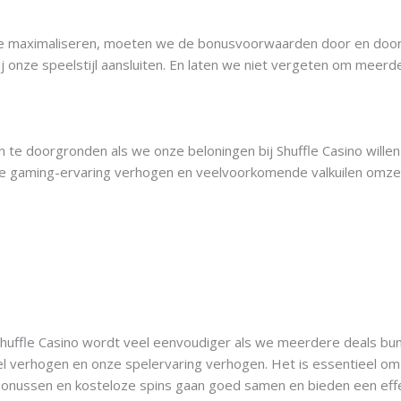
n
 te maximaliseren, moeten we de bonusvoorwaarden door en door
ij onze speelstijl aansluiten. En laten we niet vergeten om me
 te doorgronden als we onze beloningen bij Shuffle Casino wille
gaming-ervaring verhogen en veelvoorkomende valkuilen omzeilen
huffle Casino wordt veel eenvoudiger als we meerdere deals bu
 verhogen en onze spelervaring verhogen. Het is essentieel om 
bonussen en kosteloze spins gaan goed samen en bieden een effe