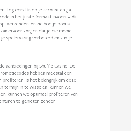
n. Log eerst in op je account en ga
ode in het juiste formaat invoert – dit
 op ‘Verzenden’ en zie hoe je bonus
 kan ervoor zorgen dat je die mooie
 je spelervaring verbeterd en kun je
e aanbiedingen bij Shuffle Casino. De
. Promotiecodes hebben meestal een
n profiteren, is het belangrijk om deze
 termijn in te wisselen, kunnen we
en, kunnen we optimaal profiteren van
vonturen te genieten zonder