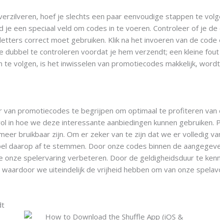
verzilveren, hoef je slechts een paar eenvoudige stappen te volge
 je een speciaal veld om codes in te voeren. Controleer of je de c
 letters correct moet gebruiken. Klik na het invoeren van de code
 dubbel te controleren voordat je hem verzendt; een kleine fout
te volgen, is het inwisselen van promotiecodes makkelijk, wordt
 van promotiecodes te begrijpen om optimaal te profiteren van d
 rol in hoe we deze interessante aanbiedingen kunnen gebruiken
eer bruikbaar zijn. Om er zeker van te zijn dat we er volledig va
pel daarop af te stemmen. Door onze codes binnen de aangegeven
 onze spelervaring verbeteren. Door de geldigheidsduur te kenn
t, waardoor we uiteindelijk de vrijheid hebben om van onze spela
dt