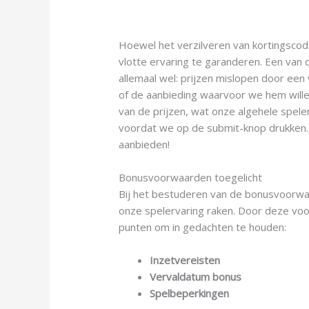
Hoewel het verzilveren van kortingscod
vlotte ervaring te garanderen. Een van
allemaal wel: prijzen mislopen door ee
of de aanbieding waarvoor we hem wille
van de prijzen, wat onze algehele spel
voordat we op de submit-knop drukken. 
aanbieden!
Bonusvoorwaarden toegelicht
Bij het bestuderen van de bonusvoorwaa
onze spelervaring raken. Door deze voo
punten om in gedachten te houden:
Inzetvereisten
Vervaldatum bonus
Spelbeperkingen