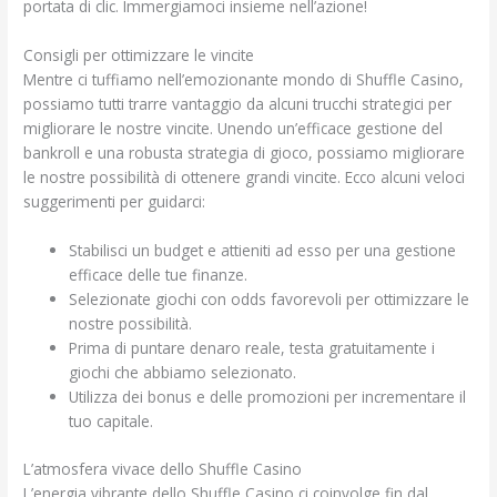
portata di clic. Immergiamoci insieme nell’azione!
Consigli per ottimizzare le vincite
Mentre ci tuffiamo nell’emozionante mondo di Shuffle Casino,
possiamo tutti trarre vantaggio da alcuni trucchi strategici per
migliorare le nostre vincite. Unendo un’efficace gestione del
bankroll e una robusta strategia di gioco, possiamo migliorare
le nostre possibilità di ottenere grandi vincite. Ecco alcuni veloci
suggerimenti per guidarci:
Stabilisci un budget e attieniti ad esso per una gestione
efficace delle tue finanze.
Selezionate giochi con odds favorevoli per ottimizzare le
nostre possibilità.
Prima di puntare denaro reale, testa gratuitamente i
giochi che abbiamo selezionato.
Utilizza dei bonus e delle promozioni per incrementare il
tuo capitale.
L’atmosfera vivace dello Shuffle Casino
L’energia vibrante dello Shuffle Casino ci coinvolge fin dal