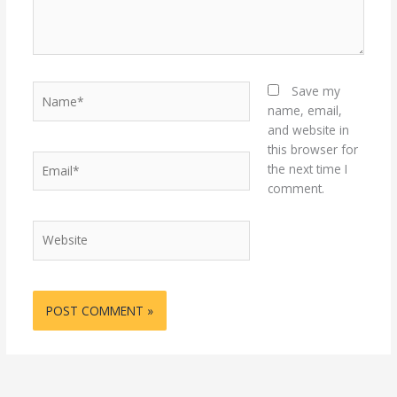
Name*
Save my
name, email,
and website in
this browser for
Email*
the next time I
comment.
Website