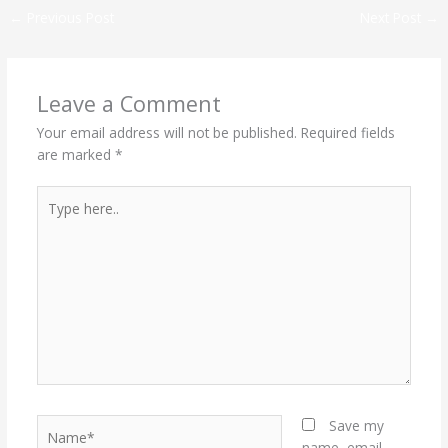
←
Previous Post
Next Post
→
Leave a Comment
Your email address will not be published.
Required fields
are marked
*
Type
here..
Name*
Save my
name, email,