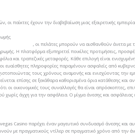
ν, οι παίκτες έχουν την διαβεβαίωση μιας εξαιρετικής εμπειρία
ρωμής
onevegas Casino
, οι πελάτες μπορούν να αισθανθούν άνετα με το
ρωμής. Η πλατφόρμα εξυπηρετεί ποικίλες προτιμήσεις, προσφέ
όλια και τραπεζικές μεταφορές. Κάθε επιλογή είναι ενισχυμένη
οι ευαίσθητες πληροφορίες παραμένουν ασφαλείς από κυβερνοα
χιστοποιώντας τους χρόνους αναμονής και ενισχύοντας την εμ
τείνεται επίσης σε ξεκάθαρα καθορισμένα όρια κατάθεσης και 
 ότι οι οικονομικές τους συναλλαγές θα είναι απρόσκοπτες, ε
ύ χωρίς άγχη για την ασφάλεια. Ο μίγμα άνεσης και ασφάλειας 
vegas Casino παρέχει έναν μαγευτικό συνδυασμό άνεσης και αυ
νούν με πραγματικούς ντίλερ σε πραγματικό χρόνο από την άνε