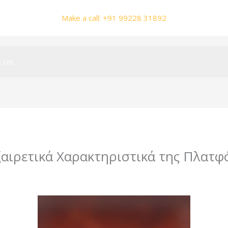
Make a call: +91 99228 31892
t Us
Εξαιρετικά Χαρακτηριστικά της Πλατ
y
smhalole@gmail.com