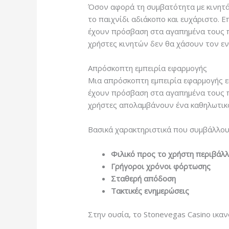
Όσον αφορά τη συμβατότητα με κινητά
το παιχνίδι αδιάκοπο και ευχάριστο. 
έχουν πρόσβαση στα αγαπημένα τους πα
χρήστες κινητών δεν θα χάσουν τον εν
Απρόσκοπτη εμπειρία εφαρμογής
Μια απρόσκοπτη εμπειρία εφαρμογής ε
έχουν πρόσβαση στα αγαπημένα τους πα
χρήστες απολαμβάνουν ένα καθηλωτικό
Βασικά χαρακτηριστικά που συμβάλλουν
Φιλικό προς το χρήστη περιβάλ
Γρήγοροι χρόνοι φόρτωσης
Σταθερή απόδοση
Τακτικές ενημερώσεις
Στην ουσία, το Stonevegas Casino ικαν