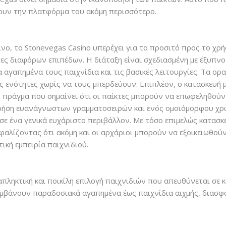
ουν την πλατφόρμα του ακόμη περισσότερο.
ζίνο, το Stonevegas Casino υπερέχει για το προσιτό προς το χρ
ες διαφόρων επιπέδων. Η διάταξη είναι σχεδιασμένη με έξυπνο
αγαπημένα τους παιχνίδια και τις βασικές λειτουργίες. Τα ορα
ς ενότητες χωρίς να τους μπερδεύουν. Επιπλέον, ο κατασκευή
 πράγμα που σημαίνει ότι οι παίκτες μπορούν να επωφεληθούν
 χρήση ευανάγνωστων γραμματοσειρών και ενός ομοιόμορφου χ
σε ένα γενικά ευχάριστο περιβάλλον. Με τόσο επιμελώς κατασκ
σφαλίζοντας ότι ακόμη και οι αρχάριοι μπορούν να εξοικειωθού
ική εμπειρία παιχνιδιού.
απληκτική και ποικίλη επιλογή παιχνιδιών που απευθύνεται σε 
αμβάνουν παραδοσιακά αγαπημένα έως παιχνίδια αιχμής, διασφα