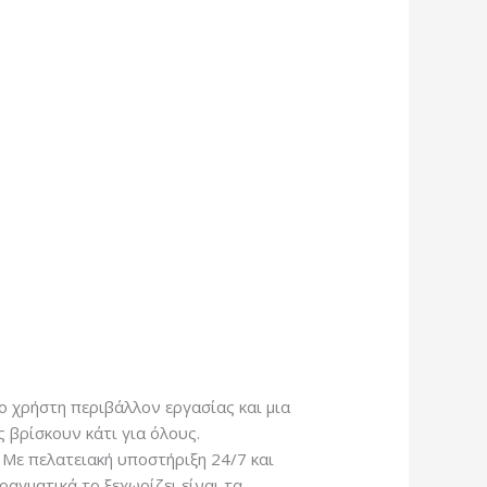
το χρήστη περιβάλλον εργασίας και μια
ς βρίσκουν κάτι για όλους.
 Με πελατειακή υποστήριξη 24/7 και
αγματικά το ξεχωρίζει είναι τα