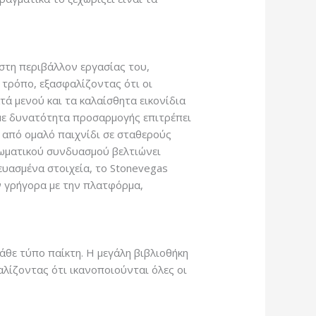
ήστη περιβάλλον εργασίας του,
 τρόπο, εξασφαλίζοντας ότι οι
τά μενού και τα καλαίσθητα εικονίδια
 με δυνατότητα προσαρμογής επιτρέπει
 από ομαλό παιχνίδι σε σταθερούς
ρωματικού συνδυασμού βελτιώνει
ευασμένα στοιχεία, το Stonevegas
ν γρήγορα με την πλατφόρμα,
κάθε τύπο παίκτη. Η μεγάλη βιβλιοθήκη
λίζοντας ότι ικανοποιούνται όλες οι