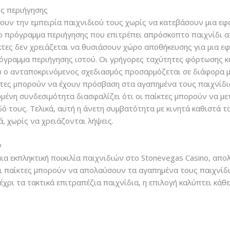
ς περιήγησης
υν την εμπειρία παιχνιδιού τους χωρίς να κατεβάσουν μια εφ
 πρόγραμμα περιήγησης που επιτρέπει απρόσκοπτο παιχνίδι α
ίκτες δεν χρειάζεται να θυσιάσουν χώρο αποθήκευσης για μια ε
ρόγραμμα περιήγησης ιστού. Οι γρήγορες ταχύτητες φόρτωσης κα
ώ ο ανταποκρινόμενος σχεδιασμός προσαρμόζεται σε διάφορα μ
ίκτες μπορούν να έχουν πρόσβαση στα αγαπημένα τους παιχνίδια
ιωμένη συνδεσιμότητα διασφαλίζει ότι οι παίκτες μπορούν να 
 τους. Τελικά, αυτή η άνετη συμβατότητα με κινητά καθιστά τ
ά, χωρίς να χρειάζονται λήψεις.
ν
ια εκπληκτική ποικιλία παιχνιδιών στο Stonevegas Casino, α
 οι παίκτες μπορούν να απολαύσουν τα αγαπημένα τους παιχνίδ
ρι τα τακτικά επιτραπέζια παιχνίδια, η επιλογή καλύπτει κάθε