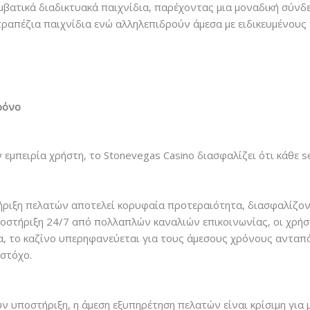
μβατικά διαδικτυακά παιχνίδια, παρέχοντας μια μοναδική σύνδε
απέζια παιχνίδια ενώ αλληλεπιδρούν άμεσα με ειδικευμένους 
ρόνο
εμπειρία χρήστη, το Stonevegas Casino διασφαλίζει ότι κάθε s
τήριξη πελατών αποτελεί κορυφαία προτεραιότητα, διασφαλίζον
ποστήριξη 24/7 από πολλαπλών καναλιών επικοινωνίας, οι χρή
, το καζίνο υπερηφανεύεται για τους άμεσους χρόνους ανταπόκ
στόχο.
ν υποστήριξη, η άμεση εξυπηρέτηση πελατών είναι κρίσιμη για 