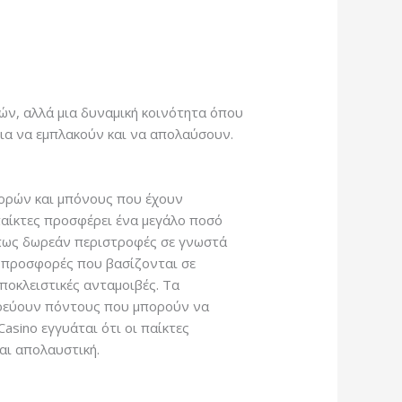
ών, αλλά μια δυναμική κοινότητα όπου
για να εμπλακούν και να απολαύσουν.
φορών και μπόνους που έχουν
παίκτες προσφέρει ένα μεγάλο ποσό
όπως δωρεάν περιστροφές σε γνωστά
οι προσφορές που βασίζονται σε
ποκλειστικές ανταμοιβές. Τα
ωρεύουν πόντους που μπορούν να
sino εγγυάται ότι οι παίκτες
αι απολαυστική.