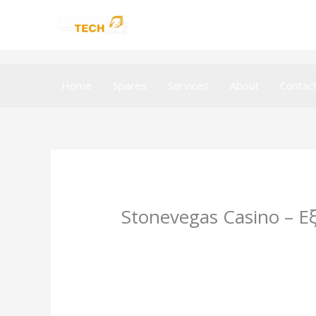
Skip
to
content
Home
Spares
Services
About
Contac
Stonevegas Casino – 
Leave a Comment
/
Uncategorized
/ B