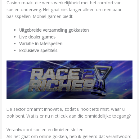
Casino maakt die wens werkelijkheid met het comfort van
spelen onderweg. Het gaat niet langer alleen om een paar
basisspellen. Mobiel gamen biedt:
Uitgebreide verzameling gokkasten
Live dealer games
Variatie in tafelspellen
Exclusieve speltitels
De sector omarmt innovatie, zodat u nooit iets mist, waar u
ook bent. Wat is er nu niet leuk aan die onmiddellijke toegang?
Verantwoord spelen en limieten stellen
Als het gaat om online gokken, heb ik geleerd dat verantwoord