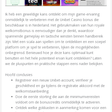
Ik heb een geweldige kans ontdekt om mijn game-ervaring
onmiddellijk te verbeteren met de Unibet Casino bonus die
beschikbaar is in Nederland. Het gebruikmaken van hun royale
welkomstbonus is eenvoudiger dan je denkt, waardoor
spannende gameplay en tactische winsten binnen handbereik
zijn. Met een scala aan spellen om te ontdekken en een soepel
platform om je spel te verbeteren, lijken de mogelijkheden
onbegrensd. Benieuwd hoe je deze kans optimaal kunt
benutten en het hele potentieel ervan kunt ontdekken? Laten
we de pluspunten en praktische stappen eens nader bekijken.
Hoofd conclusies
Registreer een nieuw Unibet-account, verifieer je
geschiktheid en ga tijdens de registratie akkoord met de
welkomstaanbieding.
Doe de eerste storting die aan de minimumvereisten
voldoet om de bonuscredits onmiddellijk te activeren.
Ontdek welke gokkasten in aanmerking komen voor een