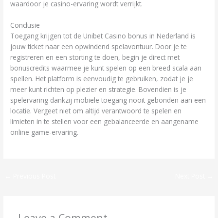
waardoor je casino-ervaring wordt verrijkt.
Conclusie
Toegang krijgen tot de Unibet Casino bonus in Nederland is
jouw ticket naar een opwindend spelavontuur. Door je te
registreren en een storting te doen, begin je direct met
bonuscredits waarmee je kunt spelen op een breed scala aan
spellen. Het platform is eenvoudig te gebruiken, zodat je je
meer kunt richten op plezier en strategie. Bovendien is je
spelervaring dankzij mobiele toegang nooit gebonden aan een
locatie. Vergeet niet om altijd verantwoord te spelen en
limieten in te stellen voor een gebalanceerde en aangename
online game-ervaring.
←
Previous Post
Next Post
→
Leave a Comment