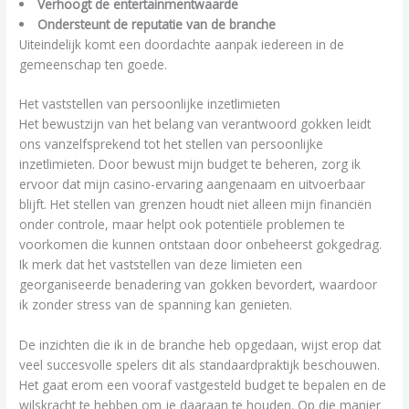
Verhoogt de entertainmentwaarde
Ondersteunt de reputatie van de branche
Uiteindelijk komt een doordachte aanpak iedereen in de
gemeenschap ten goede.
Het vaststellen van persoonlijke inzetlimieten
Het bewustzijn van het belang van verantwoord gokken leidt
ons vanzelfsprekend tot het stellen van persoonlijke
inzetlimieten. Door bewust mijn budget te beheren, zorg ik
ervoor dat mijn casino-ervaring aangenaam en uitvoerbaar
blijft. Het stellen van grenzen houdt niet alleen mijn financiën
onder controle, maar helpt ook potentiële problemen te
voorkomen die kunnen ontstaan door onbeheerst gokgedrag.
Ik merk dat het vaststellen van deze limieten een
georganiseerde benadering van gokken bevordert, waardoor
ik zonder stress van de spanning kan genieten.
De inzichten die ik in de branche heb opgedaan, wijst erop dat
veel succesvolle spelers dit als standaardpraktijk beschouwen.
Het gaat erom een vooraf vastgesteld budget te bepalen en de
wilskracht te hebben om je daaraan te houden. Op die manier