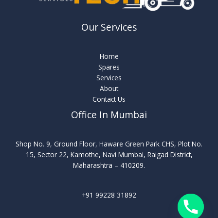
Our Services
Home
Spares
Services
About
Contact Us
Office In Mumbai
Shop No. 9, Ground Floor, Haware Green Park CHS, Plot No.
15, Sector 22, Kamothe, Navi Mumbai, Raigad District,
Maharashtra – 410209.
+91 99228 31892