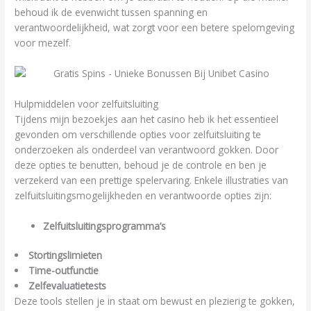
behoud ik de evenwicht tussen spanning en
verantwoordelijkheid, wat zorgt voor een betere spelomgeving
voor mezelf.
Hulpmiddelen voor zelfuitsluiting
Tijdens mijn bezoekjes aan het casino heb ik het essentieel
gevonden om verschillende opties voor zelfuitsluiting te
onderzoeken als onderdeel van verantwoord gokken. Door
deze opties te benutten, behoud je de controle en ben je
verzekerd van een prettige spelervaring. Enkele illustraties van
zelfuitsluitingsmogelijkheden en verantwoorde opties zijn:
Zelfuitsluitingsprogramma’s
Stortingslimieten
Time-outfunctie
Zelfevaluatietests
Deze tools stellen je in staat om bewust en plezierig te gokken,