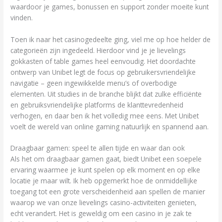
waardoor je games, bonussen en support zonder moeite kunt
vinden.
Toen ik naar het casinogedeelte ging, viel me op hoe helder de
categorieën zijn ingedeeld. Hierdoor vind je je lievelings
gokkasten of table games heel eenvoudig. Het doordachte
ontwerp van Unibet legt de focus op gebruikersvriendelijke
navigatie – geen ingewikkelde menu’s of overbodige
elementen. Uit studies in de branche blijkt dat zulke efficiënte
en gebruiksvriendelijke platforms de klanttevredenheid
verhogen, en daar ben ik het volledig mee eens. Met Unibet
voelt de wereld van online gaming natuurlijk en spannend aan.
Draagbaar gamen: speel te allen tijde en waar dan ook
Als het om draagbaar gamen gaat, biedt Unibet een soepele
ervaring waarmee je kunt spelen op elk moment en op elke
locatie je maar wilt. Ik heb opgemerkt hoe de onmiddellijke
toegang tot een grote verscheidenheid aan spellen de manier
waarop we van onze lievelings casino-activiteiten genieten,
echt verandert. Het is geweldig om een casino in je zak te