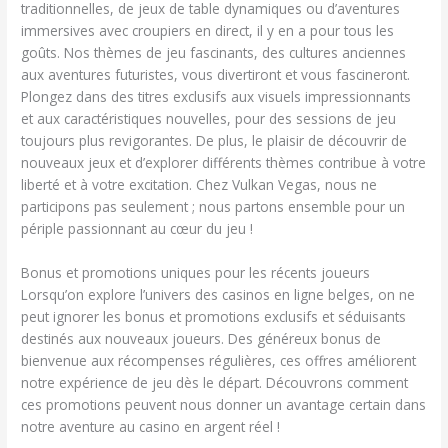
traditionnelles, de jeux de table dynamiques ou d’aventures
immersives avec croupiers en direct, il y en a pour tous les
goûts. Nos thèmes de jeu fascinants, des cultures anciennes
aux aventures futuristes, vous divertiront et vous fascineront.
Plongez dans des titres exclusifs aux visuels impressionnants
et aux caractéristiques nouvelles, pour des sessions de jeu
toujours plus revigorantes. De plus, le plaisir de découvrir de
nouveaux jeux et d’explorer différents thèmes contribue à votre
liberté et à votre excitation. Chez Vulkan Vegas, nous ne
participons pas seulement ; nous partons ensemble pour un
périple passionnant au cœur du jeu !
Bonus et promotions uniques pour les récents joueurs
Lorsqu’on explore l’univers des casinos en ligne belges, on ne
peut ignorer les bonus et promotions exclusifs et séduisants
destinés aux nouveaux joueurs. Des généreux bonus de
bienvenue aux récompenses régulières, ces offres améliorent
notre expérience de jeu dès le départ. Découvrons comment
ces promotions peuvent nous donner un avantage certain dans
notre aventure au casino en argent réel !