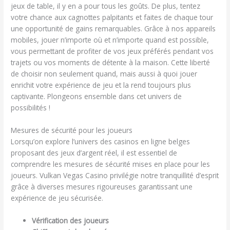
jeux de table, il y en a pour tous les goûts. De plus, tentez
votre chance aux cagnottes palpitants et faites de chaque tour
une opportunité de gains remarquables. Grâce à nos appareils
mobiles, jouer n’importe où et n’importe quand est possible,
vous permettant de profiter de vos jeux préférés pendant vos
trajets ou vos moments de détente à la maison. Cette liberté
de choisir non seulement quand, mais aussi à quoi jouer
enrichit votre expérience de jeu et la rend toujours plus
captivante. Plongeons ensemble dans cet univers de
possibilités !
Mesures de sécurité pour les joueurs
Lorsqu’on explore l’univers des casinos en ligne belges
proposant des jeux d’argent réel, il est essentiel de
comprendre les mesures de sécurité mises en place pour les
joueurs. Vulkan Vegas Casino privilégie notre tranquillité d’esprit
grâce à diverses mesures rigoureuses garantissant une
expérience de jeu sécurisée.
Vérification des joueurs