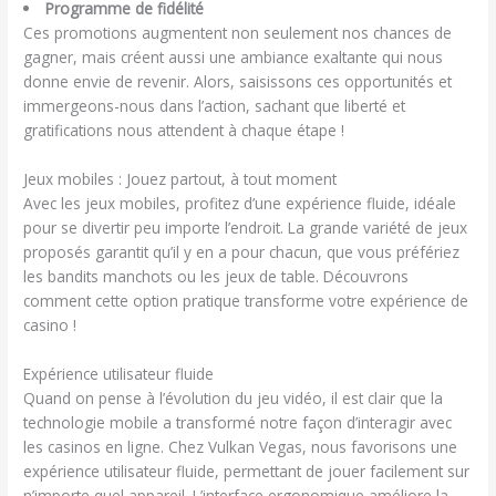
Programme de fidélité
Ces promotions augmentent non seulement nos chances de
gagner, mais créent aussi une ambiance exaltante qui nous
donne envie de revenir. Alors, saisissons ces opportunités et
immergeons-nous dans l’action, sachant que liberté et
gratifications nous attendent à chaque étape !
Jeux mobiles : Jouez partout, à tout moment
Avec les jeux mobiles, profitez d’une expérience fluide, idéale
pour se divertir peu importe l’endroit. La grande variété de jeux
proposés garantit qu’il y en a pour chacun, que vous préfériez
les bandits manchots ou les jeux de table. Découvrons
comment cette option pratique transforme votre expérience de
casino !
Expérience utilisateur fluide
Quand on pense à l’évolution du jeu vidéo, il est clair que la
technologie mobile a transformé notre façon d’interagir avec
les casinos en ligne. Chez Vulkan Vegas, nous favorisons une
expérience utilisateur fluide, permettant de jouer facilement sur
n’importe quel appareil. L’interface ergonomique améliore la