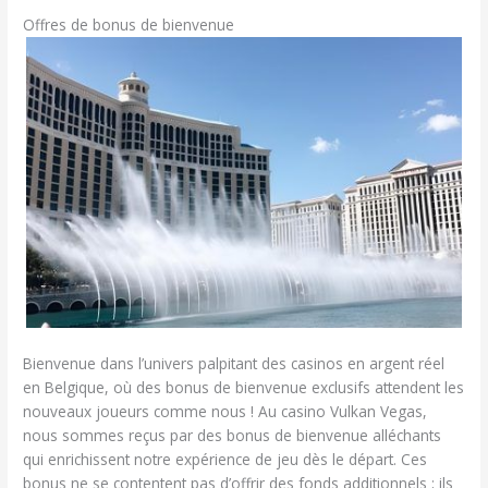
Offres de bonus de bienvenue
Bienvenue dans l’univers palpitant des casinos en argent réel
en Belgique, où des bonus de bienvenue exclusifs attendent les
nouveaux joueurs comme nous ! Au casino Vulkan Vegas,
nous sommes reçus par des bonus de bienvenue alléchants
qui enrichissent notre expérience de jeu dès le départ. Ces
bonus ne se contentent pas d’offrir des fonds additionnels ; ils