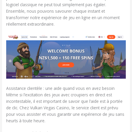
logiciel classique ne peut tout simplement pas égaler.
Ensemble, nous pouvons savourer chaque instant et
transformer notre expérience de jeu en ligne en un moment
réellement extraordinaire.
Assistance clientèle : une aide quand vous en avez besoin
Même si l’excitation des jeux avec croupiers en direct est
incontestable, il est important de savoir que l’aide est à portée
de clic. Chez Vulkan Vegas Casino, le service client est prévu
pour vous assister et vous garantir une expérience de jeu sans
heurts à toute heure.