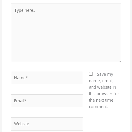
Type
here..
Name*
Save my
name, email,
and website in
this browser for
Email*
the next time I
comment.
Website