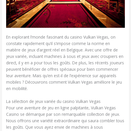
En explorant l’monde fascinant du casino Vulkan Vegas, on
constate rapidement qu’il s’impose comme la norme en
matière de jeux d’argent réel en Belgique. Avec une offre de
jeux variée, incluant machines à sous et jeux avec croupiers en
direct, il y en a pour tous les goûts. De plus, les récents joueurs
peuvent bénéficier de offres spéciaux pour bien commencer
leur aventure. Mais qu’en est-il de l’expérience sur appareils
mobiles ? Découvrons comment Vulkan Vegas améliore le jeu
en mobilité.
La sélection de jeux variée du casino Vulkan Vegas
Pour une aventure de jeu en ligne palpitante, Vulkan Vegas
Casino se démarque par son remarquable collection de jeux.
Nous offrons une variété extraordinaire qui saura combler tous
les goûts. Que vous ayez envie de machines à sous