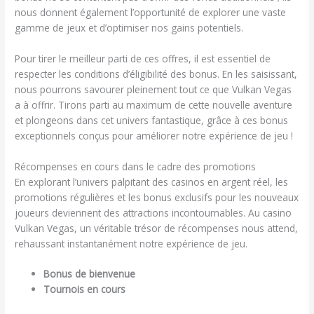
nous donnent également l’opportunité de explorer une vaste
gamme de jeux et d’optimiser nos gains potentiels.
Pour tirer le meilleur parti de ces offres, il est essentiel de
respecter les conditions d’éligibilité des bonus. En les saisissant,
nous pourrons savourer pleinement tout ce que Vulkan Vegas
a à offrir. Tirons parti au maximum de cette nouvelle aventure
et plongeons dans cet univers fantastique, grâce à ces bonus
exceptionnels conçus pour améliorer notre expérience de jeu !
Récompenses en cours dans le cadre des promotions
En explorant l’univers palpitant des casinos en argent réel, les
promotions régulières et les bonus exclusifs pour les nouveaux
joueurs deviennent des attractions incontournables. Au casino
Vulkan Vegas, un véritable trésor de récompenses nous attend,
rehaussant instantanément notre expérience de jeu.
Bonus de bienvenue
Tournois en cours