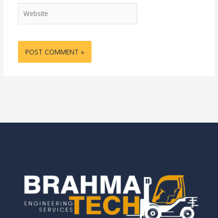
Website