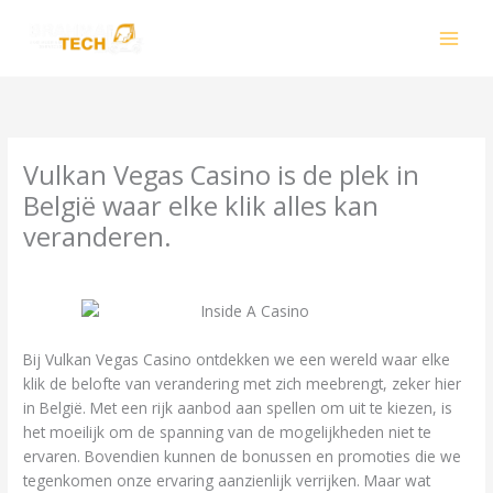
Skip
to
content
Vulkan Vegas Casino is de plek in
België waar elke klik alles kan
veranderen.
Leave a Comment
/
Uncategorized
/ By
smhalole@gmail.com
Bij Vulkan Vegas Casino ontdekken we een wereld waar elke
klik de belofte van verandering met zich meebrengt, zeker hier
in België. Met een rijk aanbod aan spellen om uit te kiezen, is
het moeilijk om de spanning van de mogelijkheden niet te
ervaren. Bovendien kunnen de bonussen en promoties die we
tegenkomen onze ervaring aanzienlijk verrijken. Maar wat