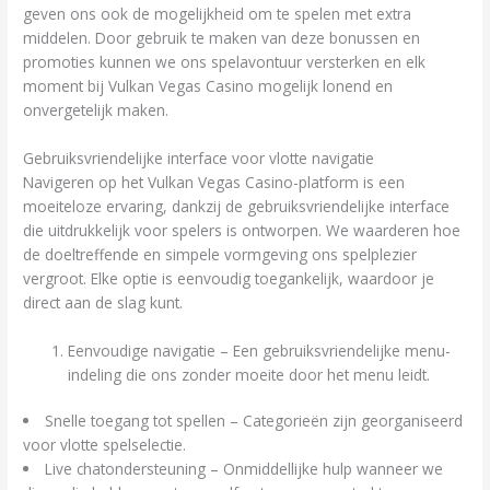
geven ons ook de mogelijkheid om te spelen met extra
middelen. Door gebruik te maken van deze bonussen en
promoties kunnen we ons spelavontuur versterken en elk
moment bij Vulkan Vegas Casino mogelijk lonend en
onvergetelijk maken.
Gebruiksvriendelijke interface voor vlotte navigatie
Navigeren op het Vulkan Vegas Casino-platform is een
moeiteloze ervaring, dankzij de gebruiksvriendelijke interface
die uitdrukkelijk voor spelers is ontworpen. We waarderen hoe
de doeltreffende en simpele vormgeving ons spelplezier
vergroot. Elke optie is eenvoudig toegankelijk, waardoor je
direct aan de slag kunt.
Eenvoudige navigatie – Een gebruiksvriendelijke menu-
indeling die ons zonder moeite door het menu leidt.
Snelle toegang tot spellen – Categorieën zijn georganiseerd
voor vlotte spelselectie.
Live chatondersteuning – Onmiddellijke hulp wanneer we