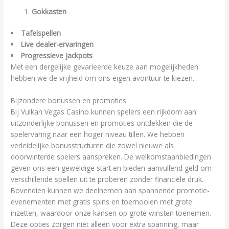
Gokkasten
Tafelspellen
Live dealer-ervaringen
Progressieve jackpots
Met een dergelijke gevarieerde keuze aan mogelijkheden
hebben we de vrijheid om ons eigen avontuur te kiezen.
Bijzondere bonussen en promoties
Bij Vulkan Vegas Casino kunnen spelers een rijkdom aan
uitzonderlijke bonussen en promoties ontdekken die de
spelervaring naar een hoger niveau tillen. We hebben
verleidelijke bonusstructuren die zowel nieuwe als
doorwinterde spelers aanspreken. De welkomstaanbiedingen
geven ons een geweldige start en bieden aanvullend geld om
verschillende spellen uit te proberen zonder financiële druk.
Bovendien kunnen we deelnemen aan spannende promotie-
evenementen met gratis spins en toernooien met grote
inzetten, waardoor onze kansen op grote winsten toenemen.
Deze opties zorgen niet alleen voor extra spanning, maar