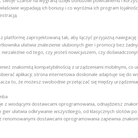
 swoje szanse na wygraną dzięki bonusowi powitalnemu i korzyst
łaściwie wypadają ich bonusy i co wyróżnia ich program lojalnośc
estracją.
 platformę zaprojektowaną tak, aby łączyć przyjazną nawigację 
żytkownika ułatwia znalezienie ulubionych gier i promocji bez żad
, niezależnie od tego, czy jesteś nowicjuszem, czy doświadczon
nież znakomitą kompatybilnością z urządzeniami mobilnymi, co 
pobierać aplikacji; strona internetowa doskonale adaptuje się do 
acza to, że możesz swobodnie przełączać się między urządzeniam
amba
 z wiodącymi dostawcami oprogramowania, odnajdziesz znakomit
o gier ułatwia odkrywanie wszystkiego, od klasycznych slotów po
cja z renomowanymi dostawcami oprogramowania zapewnia znakomit