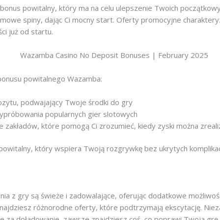
onus powitalny, który ma na celu ulepszenie Twoich początkowy
owe spiny, dając Ci mocny start. Oferty promocyjne charakteryzu
i już od startu.
 bonusu powitalnego Wazamba:
ytu, podwajający Twoje środki do gry
ypróbowania popularnych gier slotowych
 zakładów, które pomogą Ci zrozumieć, kiedy zyski można zreal
 powitalny, który wspiera Twoją rozgrywkę bez ukrytych komplika
enia z gry są świeże i zadowalające, oferując dodatkowe możliwo
jdziesz różnorodne oferty, które podtrzymają ekscytację. Niezal
 za doładowanie, zawsze znajdziesz coś, co poprawi Twoją grę.