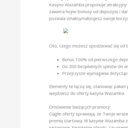
Kasyno Wazamba proponuje atrakcyjny b
zawiera hojne bonusy od depozytu i darm
pozwala zmaksymalizujesz swoje korzyśc
Oto, czego możesz spodziewać się od
Bonus 100% od pierwszego depoz
Do 200 bezpłatnych spinów do w
Przejrzyste wymagania dotyczące
Elementy te łączą się, stanowiąc pakiet
wejdziesz do oferty kasyna Wazamba.
Omówienie bieżących promocji
Ciągłe oferty sprawiają, że Twoje wraż
premią startową. W kasynie Wazamba zna
sezonowe, bezpłatne obroty, czy premie