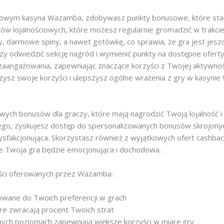
ciowym kasyna Wazamba, zdobywasz punkty bonusowe, które sta
ów lojalnościowych, które możesz regularnie gromadzić w trakcie
 darmowe spiny, a nawet gotówkę, co sprawia, że gra jest jeszc
y odwiedzić sekcję nagród i wymienić punkty na dostępne oferty
angażowania, zapewniając znaczące korzyści z Twojej aktywnośc
zysz swoje korzyści i ulepszysz ogólne wrażenia z gry w kasyni
ych bonusów dla graczy, które mają nagrodzić Twoją lojalność i
ego, zyskujesz dostęp do spersonalizowanych bonusów skrojonyc
ysfakcjonująca. Skorzystasz również z wyjątkowych ofert cashback,
że Twoja gra będzie emocjonująca i dochodowa.
ści oferowanych przez Wazamba:
wane do Twoich preferencji w grach
re zwracają procent Twoich strat
ych poziomach zapewniają większe korzyści w miarę gry