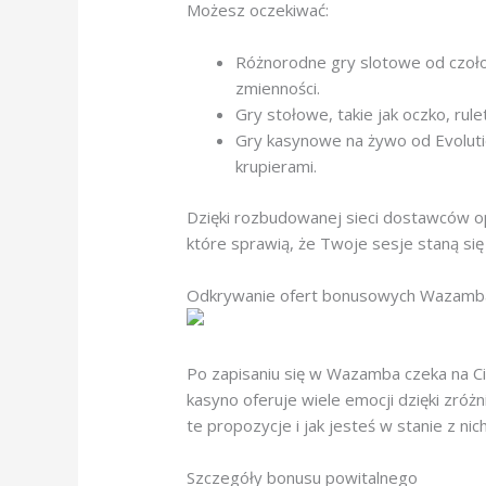
Możesz oczekiwać:
Różnorodne gry slotowe od czoło
zmienności.
Gry stołowe, takie jak oczko, rul
Gry kasynowe na żywo od Evoluti
krupierami.
Dzięki rozbudowanej sieci dostawców 
które sprawią, że Twoje sesje staną się
Odkrywanie ofert bonusowych Wazamb
Po zapisaniu się w Wazamba czeka na Ci
kasyno oferuje wiele emocji dzięki zró
te propozycje i jak jesteś w stanie z nic
Szczegóły bonusu powitalnego