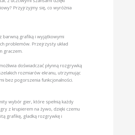
ać z uczciwymi szansami dzięki
iowy? Przyjrzyjmy się, co wyróżnia
z barwną grafiką i wyjątkowymi
nych problemów. Przejrzysty układ
ym graczem.
umożliwia doświadczać płynną rozgrywką
wszelakich rozmiarów ekranu, utrzymując
i bez pogorszenia funkcjonalności.
y wybór gier, które spełnią każdy
 gry z krupierem na żywo, dzięki czemu
ą grafikę, gładką rozgrywkę i