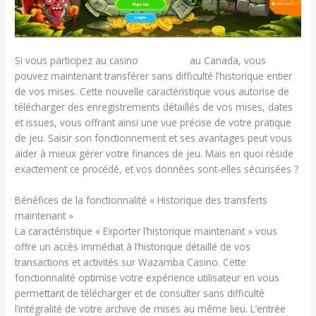
Si vous participez au casino
Wazamba
au Canada, vous
pouvez maintenant transférer sans difficulté l’historique entier
de vos mises. Cette nouvelle caractéristique vous autorise de
télécharger des enregistrements détaillés de vos mises, dates
et issues, vous offrant ainsi une vue précise de votre pratique
de jeu. Saisir son fonctionnement et ses avantages peut vous
aider à mieux gérer votre finances de jeu. Mais en quoi réside
exactement ce procédé, et vos données sont-elles sécurisées ?
Bénéfices de la fonctionnalité « Historique des transferts
maintenant »
La caractéristique « Exporter l’historique maintenant » vous
offre un accès immédiat à l’historique détaillé de vos
transactions et activités sur Wazamba Casino. Cette
fonctionnalité optimise votre expérience utilisateur en vous
permettant de télécharger et de consulter sans difficulté
l’intégralité de votre archive de mises au même lieu. L’entrée