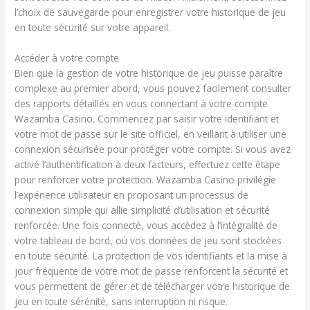
l’choix de sauvegarde pour enregistrer votre historique de jeu
en toute sécurité sur votre appareil.
Accéder à votre compte
Bien que la gestion de votre historique de jeu puisse paraître
complexe au premier abord, vous pouvez facilement consulter
des rapports détaillés en vous connectant à votre compte
Wazamba Casino. Commencez par saisir votre identifiant et
votre mot de passe sur le site officiel, en veillant à utiliser une
connexion sécurisée pour protéger votre compte. Si vous avez
activé l’authentification à deux facteurs, effectuez cette étape
pour renforcer votre protection. Wazamba Casino privilégie
l’expérience utilisateur en proposant un processus de
connexion simple qui allie simplicité d’utilisation et sécurité
renforcée. Une fois connecté, vous accédez à l’intégralité de
votre tableau de bord, où vos données de jeu sont stockées
en toute sécurité. La protection de vos identifiants et la mise à
jour fréquente de votre mot de passe renforcent la sécurité et
vous permettent de gérer et de télécharger votre historique de
jeu en toute sérénité, sans interruption ni risque.