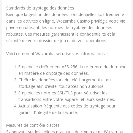
Standards de cryptage des données
Bien que la gestion des données confidentielles soit fréquente
dans les activités en ligne, Wazamba Casino privilégie votre vie
privée en utilisant des normes de cryptage des données
robustes. Ces mesures garantissent la confidentialité et la
sécurité de votre dossier de jeu et de vos opérations.
Voici comment Wazamba sécurise vos informations :
Emploie le chiffrement AES-256, la référence du domaine
en matière de cryptage des données.
Chiffre les données lors du téléchargement et du
stockage afin d’éviter tout accès non autorisé.
Emploie les normes SSL/TLS pour sécuriser les
transactions entre votre appareil et leurs systèmes.
Actualisation fréquente des codes de cryptage pour
garantir l’intégrité de la sécurité.
Mesures de contrôle d’accès
S’appuyant sur les solides pratiques de cryptage de Wazamba