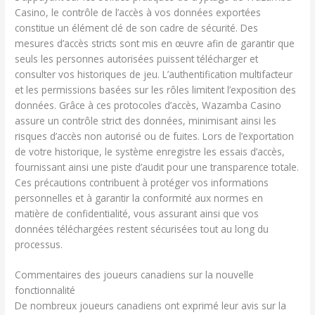
Casino, le contrôle de l’accès à vos données exportées
constitue un élément clé de son cadre de sécurité. Des
mesures d’accès stricts sont mis en œuvre afin de garantir que
seuls les personnes autorisées puissent télécharger et
consulter vos historiques de jeu. L’authentification multifacteur
et les permissions basées sur les rôles limitent l’exposition des
données. Grâce à ces protocoles d’accès, Wazamba Casino
assure un contrôle strict des données, minimisant ainsi les
risques d’accès non autorisé ou de fuites. Lors de l’exportation
de votre historique, le système enregistre les essais d’accès,
fournissant ainsi une piste d’audit pour une transparence totale.
Ces précautions contribuent à protéger vos informations
personnelles et à garantir la conformité aux normes en
matière de confidentialité, vous assurant ainsi que vos
données téléchargées restent sécurisées tout au long du
processus.
Commentaires des joueurs canadiens sur la nouvelle
fonctionnalité
De nombreux joueurs canadiens ont exprimé leur avis sur la