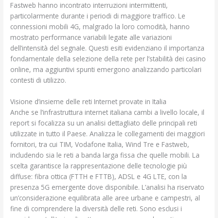
Fastweb hanno incontrato interruzioni intermittenti,
particolarmente durante i periodi di maggiore traffico. Le
connessioni mobili 4G, malgrado la loro comodità, hanno
mostrato performance variabili legate alle variazioni
dell’intensità del segnale. Questi esiti evidenziano il importanza
fondamentale della selezione della rete per l’stabilità dei casino
online, ma aggiuntivi spunti emergono analizzando particolari
contesti di utilizzo.
Visione d’insieme delle reti Internet provate in Italia
Anche se l’infrastruttura internet italiana cambi a livello locale, il
report si focalizza su un analisi dettagliato delle principali reti
utilizzate in tutto il Paese. Analizza le collegamenti dei maggiori
fornitori, tra cui TIM, Vodafone Italia, Wind Tre e Fastweb,
includendo sia le reti a banda larga fissa che quelle mobili. La
scelta garantisce la rappresentazione delle tecnologie più
diffuse: fibra ottica (FTTH e FTTB), ADSL e 4G LTE, con la
presenza 5G emergente dove disponibile. L’analisi ha riservato
un’considerazione equilibrata alle aree urbane e campestri, al
fine di comprendere la diversità delle reti. Sono esclusi i