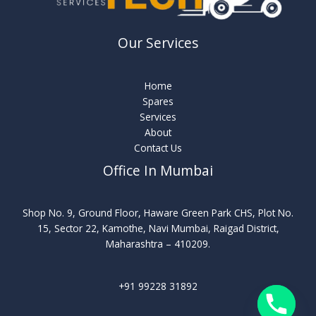
Our Services
Home
Spares
Services
About
Contact Us
Office In Mumbai
Shop No. 9, Ground Floor, Haware Green Park CHS, Plot No.
15, Sector 22, Kamothe, Navi Mumbai, Raigad District,
Maharashtra – 410209.
+91 99228 31892