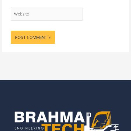
Website