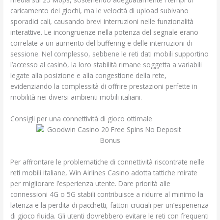
caricamento dei giochi, ma le velocità di upload subivano
sporadici cali, causando brevi interruzioni nelle funzionalità
interattive. Le incongruenze nella potenza del segnale erano
correlate a un aumento del buffering e delle interruzioni di
sessione. Nel complesso, sebbene le reti dati mobili supportino
l’accesso al casinò, la loro stabilità rimane soggetta a variabili
legate alla posizione e alla congestione della rete,
evidenziando la complessità di offrire prestazioni perfette in
mobilità nei diversi ambienti mobili italiani.
Consigli per una connettività di gioco ottimale
Per affrontare le problematiche di connettività riscontrate nelle
reti mobili italiane, Win Airlines Casino adotta tattiche mirate
per migliorare l’esperienza utente. Dare priorità alle
connessioni 4G o 5G stabili contribuisce a ridurre al minimo la
latenza e la perdita di pacchetti, fattori cruciali per un’esperienza
di gioco fluida. Gli utenti dovrebbero evitare le reti con frequenti