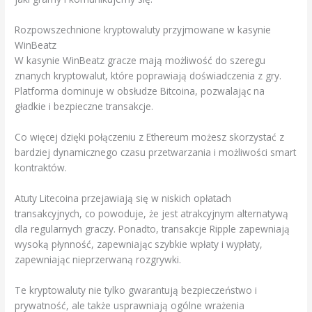
Rozpowszechnione kryptowaluty przyjmowane w kasynie
WinBeatz
W kasynie WinBeatz gracze mają możliwość do szeregu
znanych kryptowalut, które poprawiają doświadczenia z gry.
Platforma dominuje w obsłudze Bitcoina, pozwalając na
gładkie i bezpieczne transakcje.
Co więcej dzięki połączeniu z Ethereum możesz skorzystać z
bardziej dynamicznego czasu przetwarzania i możliwości smart
kontraktów.
Atuty Litecoina przejawiają się w niskich opłatach
transakcyjnych, co powoduje, że jest atrakcyjnym alternatywą
dla regularnych graczy. Ponadto, transakcje Ripple zapewniają
wysoką płynność, zapewniając szybkie wpłaty i wypłaty,
zapewniając nieprzerwaną rozgrywki.
Te kryptowaluty nie tylko gwarantują bezpieczeństwo i
prywatność, ale także usprawniają ogólne wrażenia