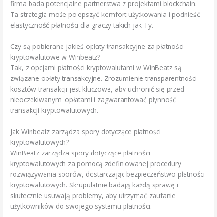
firma bada potencjalne partnerstwa z projektami blockchain.
Ta strategia może polepszyć komfort użytkowania i podnieść
elastyczność płatności dla graczy takich jak Ty.
Czy są pobierane jakieś opłaty transakcyjne za płatności
kryptowalutowe w Winbeatz?
Tak, z opcjami płatności kryptowalutami w WinBeatz są
związane opłaty transakcyjne. Zrozumienie transparentności
kosztów transakcji jest kluczowe, aby uchronić się przed
nieoczekiwanymi opłatami i zagwarantować płynność
transakcji kryptowalutowych.
Jak Winbeatz zarządza spory dotyczące płatności
kryptowalutowych?
WinBeatz zarządza spory dotyczące płatności
kryptowalutowych za pomocą zdefiniowanej procedury
rozwiązywania sporów, dostarczając bezpieczeństwo płatności
kryptowalutowych. Skrupulatnie badają każdą sprawę i
skutecznie usuwają problemy, aby utrzymać zaufanie
użytkowników do swojego systemu płatności.