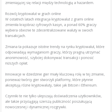
zmieniającej się relacji między technologią a hazardem.
Rozwój kryptowalut w grach online
W ostatnich latach integracja kryptowalut z grami online
zmieniła krajobraz cyfrowych kasyn, a ponad 60% graczy
wybiera obecnie te zdecentralizowane waluty w swoich
transakcjach.
Zmiana ta pokazuje istotne trendy na rynku kryptowalut, które
odpowiadają wymaganiom graczy, którzy pragną utrzymać
anonimowość, szybciej dokonywać transakcji i ponosić
niższych opłat.
Innowacje w dziedzinie gier miały kluczową rolę w tej zmianie,
ponieważ twórcy gier stworzyli platformy, które płynnie
akceptują różne kryptowaluty, takie jak Bitcoin i Ethereum.
Czynniki te nie tylko ulepszają doświadczenia użytkowników,
ale także przyciągają szerszą publiczność poszukującą
nowoczesnej i dynamicznej rozgrywki.