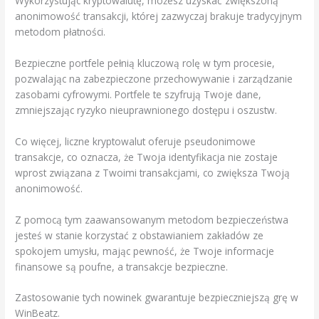
Wykorzystując kryptowalutę, możesz uzyskać zwiększoną
anonimowość transakcji, której zazwyczaj brakuje tradycyjnym
metodom płatności.
Bezpieczne portfele pełnią kluczową rolę w tym procesie,
pozwalając na zabezpieczone przechowywanie i zarządzanie
zasobami cyfrowymi. Portfele te szyfrują Twoje dane,
zmniejszając ryzyko nieuprawnionego dostępu i oszustw.
Co więcej, liczne kryptowalut oferuje pseudonimowe
transakcje, co oznacza, że Twoja identyfikacja nie zostaje
wprost związana z Twoimi transakcjami, co zwiększa Twoją
anonimowość.
Z pomocą tym zaawansowanym metodom bezpieczeństwa
jesteś w stanie korzystać z obstawianiem zakładów ze
spokojem umysłu, mając pewność, że Twoje informacje
finansowe są poufne, a transakcje bezpieczne.
Zastosowanie tych nowinek gwarantuje bezpieczniejszą grę w
WinBeatz.