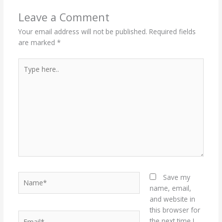
Leave a Comment
Your email address will not be published.
Required fields
are marked
*
Type
here..
Name*
Save my
name, email,
and website in
this browser for
Email*
the next time I