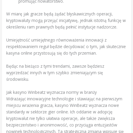
promując nowatorstwo.
W miarę jak gracze będą żądać błyskawicznych operacji,
kryptowaluty mogą przejąć inicjatywę, jednak istotną funkcję w
określeniu ram prawnych będą pełnić instytucje nadzorcze.
Umiejętność umiejętnego równoważenia innowacji z
respektowaniem reguł będzie decydować o tym, jak skutecznie
kasyna online przystosują się do tych przemian.
Będąc na bieżąco z tymi trendami, zawsze będziesz
wyprzedzać innych w tym szybko zmieniającym się
środowisku.
Jak kasyno Winbeatz wyznacza normy w branży
Wdrażając innowacyjne technologie i stawiając na pierwszym
miejscu wrażenia gracza, kasyno WinBeatz wyznacza nowe
standardy w sektorze gier online. Ich oddanie w adopcję
kryptowalut nie tylko ułatwia operacje, ale także zwiększa
bezpieczeństwo i anonimowość, co przyciąga entuzjastów
nowinek technologicznych. Ta strategiczna zmiana wpisuje się