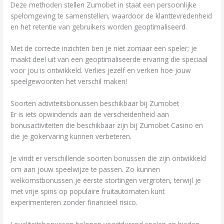
Deze methoden stellen Zumobet in staat een persoonlijke
spelomgeving te samenstellen, waardoor de klanttevredenheid
en het retentie van gebruikers worden geoptimaliseerd.
Met de correcte inzichten ben je niet zomaar een speler; je
maakt deel uit van een geoptimaliseerde ervaring die speciaal
voor jou is ontwikkeld. Verlies jezelf en verken hoe jouw
speelgewoonten het verschil maken!
Soorten activiteitsbonussen beschikbaar bij Zumobet
Er is iets opwindends aan de verscheidenheid aan
bonusactiviteiten die beschikbaar zijn bij Zumobet Casino en
die je gokervaring kunnen verbeteren.
Je vindt er verschillende soorten bonussen die zijn ontwikkeld
om aan jouw speelwijze te passen. Zo kunnen
welkomstbonussen je eerste stortingen vergroten, terwijl je
met vrije spins op populaire fruitautomaten kunt
experimenteren zonder financieel risico.