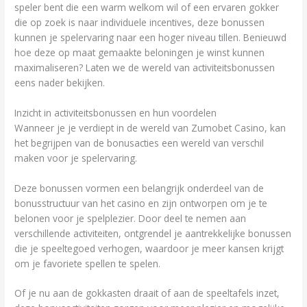
speler bent die een warm welkom wil of een ervaren gokker
die op zoek is naar individuele incentives, deze bonussen
kunnen je spelervaring naar een hoger niveau tillen. Benieuwd
hoe deze op maat gemaakte beloningen je winst kunnen
maximaliseren? Laten we de wereld van activiteitsbonussen
eens nader bekijken.
Inzicht in activiteitsbonussen en hun voordelen
Wanneer je je verdiept in de wereld van Zumobet Casino, kan
het begrijpen van de bonusacties een wereld van verschil
maken voor je spelervaring.
Deze bonussen vormen een belangrijk onderdeel van de
bonusstructuur van het casino en zijn ontworpen om je te
belonen voor je spelplezier. Door deel te nemen aan
verschillende activiteiten, ontgrendel je aantrekkelijke bonussen
die je speeltegoed verhogen, waardoor je meer kansen krijgt
om je favoriete spellen te spelen.
Of je nu aan de gokkasten draait of aan de speeltafels inzet,