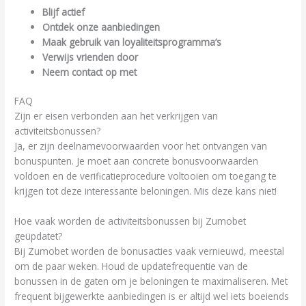
Blijf actief
Ontdek onze aanbiedingen
Maak gebruik van loyaliteitsprogramma’s
Verwijs vrienden door
Neem contact op met
FAQ
Zijn er eisen verbonden aan het verkrijgen van
activiteitsbonussen?
Ja, er zijn deelnamevoorwaarden voor het ontvangen van
bonuspunten. Je moet aan concrete bonusvoorwaarden
voldoen en de verificatieprocedure voltooien om toegang te
krijgen tot deze interessante beloningen. Mis deze kans niet!
Hoe vaak worden de activiteitsbonussen bij Zumobet
geüpdatet?
Bij Zumobet worden de bonusacties vaak vernieuwd, meestal
om de paar weken. Houd de updatefrequentie van de
bonussen in de gaten om je beloningen te maximaliseren. Met
frequent bijgewerkte aanbiedingen is er altijd wel iets boeiends