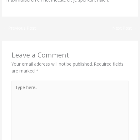
←
Previous Post
Next Post
→
Leave a Comment
Your email address will not be published.
Required fields
are marked
*
Type
here..