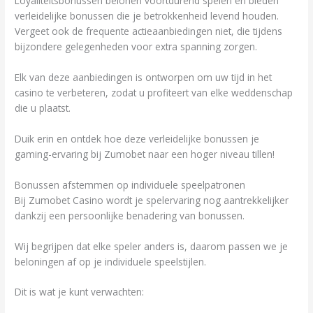
Loyaliteitsbonussen belonen voortdurend spelen en bieden
verleidelijke bonussen die je betrokkenheid levend houden.
Vergeet ook de frequente actieaanbiedingen niet, die tijdens
bijzondere gelegenheden voor extra spanning zorgen.
Elk van deze aanbiedingen is ontworpen om uw tijd in het
casino te verbeteren, zodat u profiteert van elke weddenschap
die u plaatst.
Duik erin en ontdek hoe deze verleidelijke bonussen je
gaming-ervaring bij Zumobet naar een hoger niveau tillen!
Bonussen afstemmen op individuele speelpatronen
Bij Zumobet Casino wordt je spelervaring nog aantrekkelijker
dankzij een persoonlijke benadering van bonussen.
Wij begrijpen dat elke speler anders is, daarom passen we je
beloningen af op je individuele speelstijlen.
Dit is wat je kunt verwachten: