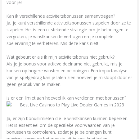
voor je!
Kan ik verschillende activiteitsbonussen samenvoegen?
Ja, je kunt verschillende activiteitsbonussen stapelen door ze te
stapelen. Het is een uitstekende strategie om je beloningen te
vergroten, je winstkansen te verhogen en je complete
spelervaring te verbeteren. Mis deze kans niet!
Wat gebeurt er als ik mijn activiteitsbonus niet gebruik?
Als je je bonus voor actieve deelname niet gebruikt, mis je
kansen op hogere winsten en beloningen. Een impactanalyse
van je spelgedrag kan je laten zien hoeveel je misloopt door er
geen gebruik van te maken.
Is er een limiet aan hoeveel ik kan verdienen met bonussen?
Ja, er zijn bonuslimieten die je winstkansen kunnen beperken.
Het is essentieel om de specifieke voorwaarden van je
bonussen te controleren, zodat je je beloningen kunt
maximaliseren en het meeste uit je spel kunt halen.