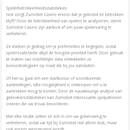
Spelerbetrokkenheidsstatistieken
Hoe zorgt Zumobet Casino ervoor dat je geboeid en betrokken
blijft? Door de betrokkenheid van spelers te analyseren, stemt
Zumobet Casino zijn aanbod af om jouw spelervaring te
verbeteren.
Ze tracken je gedrag om je preferenties te begrijpen, zodat
spelerssatisfactie altijd de hoogste prioriteit heeft. Door gebruik
te maken van inzichtelijke data ontwikkelen ze
bonusstrategieën op maat die bij jou aansluiten.
Of het nu gaat om een startbonus of voortdurende
aanbiedingen, elke mogelijkheid is ontworpen om u te
aantrekken terug te komen. Door de nauwkeurige analyse van
gebruikersstatistieken kan Zumobet interessante spelpatronen
creëren die uw trouw bevorderen.
Met elke studie zetten ze zich in om uw gokervaring te
verbeteren, zodat uw tijd bij Zumobet niet alleen leuk, maar
ook enorm winstgevend wordt!