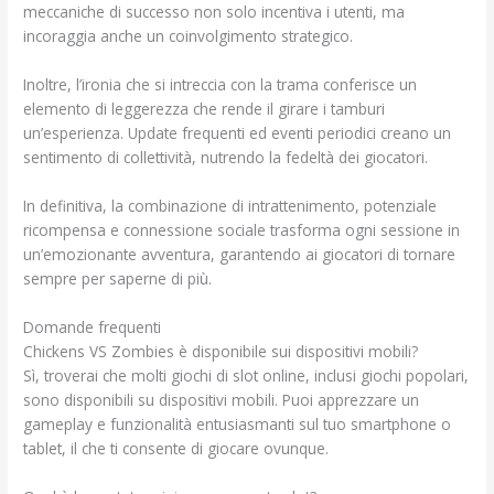
meccaniche di successo non solo incentiva i utenti, ma
incoraggia anche un coinvolgimento strategico.
Inoltre, l’ironia che si intreccia con la trama conferisce un
elemento di leggerezza che rende il girare i tamburi
un’esperienza. Update frequenti ed eventi periodici creano un
sentimento di collettività, nutrendo la fedeltà dei giocatori.
In definitiva, la combinazione di intrattenimento, potenziale
ricompensa e connessione sociale trasforma ogni sessione in
un’emozionante avventura, garantendo ai giocatori di tornare
sempre per saperne di più.
Domande frequenti
Chickens VS Zombies è disponibile sui dispositivi mobili?
Sì, troverai che molti giochi di slot online, inclusi giochi popolari,
sono disponibili su dispositivi mobili. Puoi apprezzare un
gameplay e funzionalità entusiasmanti sul tuo smartphone o
tablet, il che ti consente di giocare ovunque.