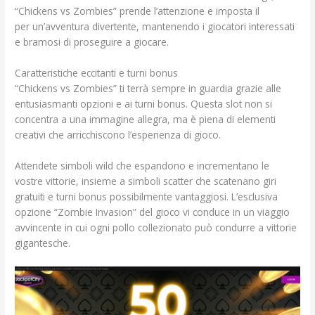
“Chickens vs Zombies” prende l’attenzione e imposta il
terreno
per un’avventura divertente, mantenendo i giocatori interessati
e bramosi di proseguire a giocare.
Caratteristiche eccitanti e turni bonus
“Chickens vs Zombies” ti terrà sempre in guardia grazie alle
entusiasmanti opzioni e ai turni bonus. Questa slot non si
concentra a una immagine allegra, ma è piena di elementi
creativi che arricchiscono l’esperienza di gioco.
Attendete simboli wild che espandono e incrementano le
vostre vittorie, insieme a simboli scatter che scatenano giri
gratuiti e turni bonus possibilmente vantaggiosi. L’esclusiva
opzione “Zombie Invasion” del gioco vi conduce in un viaggio
avvincente in cui ogni pollo collezionato può condurre a vittorie
gigantesche.