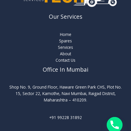
Our Services
Home
Spares
Services
About
Contact Us
Office In Mumbai
Shop No. 9, Ground Floor, Haware Green Park CHS, Plot No.
15, Sector 22, Kamothe, Navi Mumbai, Raigad District,
Maharashtra – 410209.
+91 99228 31892