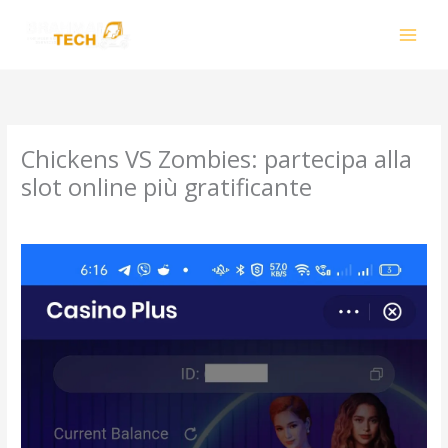
Skip
to
content
Chickens VS Zombies: partecipa alla
slot online più gratificante
/
Uncategorized
/ By
smhalole@gmail.com