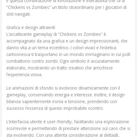
È questa combinazione di innovazione e interattività che fa di
“Chickens vs Zombies” un titolo straordinario per i giocatori di
slot navigati.
Grafica e design attraenti
L’accattivante gameplay di “Chickens vs Zombies” è
accompagnato da una grafica e un design impressionanti, che
danno vita a un tema eccentrico. I colori vivaci e l’estetica
cartoonesca ti trasportano in un mondo immaginario in cui polli
combattono contro zombi. Ogni simbolo è accuratamente
elaborato, mostrando un tratto creativo che arricchisce
l’esperienza visiva.
Le animazioni di sfondo si evolvono dinamicamente con il
gameplay, conservando energia e interesse. Inoltre, il design
bilancia sapientemente ironia e tensione, prendendo con
successo l’essenza di questo improbabile scontro.
L’interfaccia utente è user-friendly, facilitando una esplorazione
scorrevole e permettendo di prestare attenzione sul caos che si
sta evolvendo. Con una attenta considerazione ai dettagli,