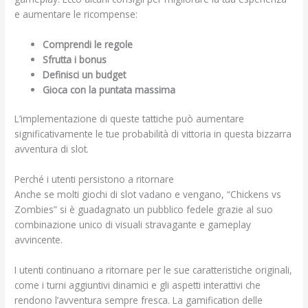
e aumentare le ricompense:
Comprendi le regole
Sfrutta i bonus
Definisci un budget
Gioca con la puntata massima
L’implementazione di queste tattiche può aumentare
significativamente le tue probabilità di vittoria in questa bizzarra
avventura di slot.
Perché i utenti persistono a ritornare
Anche se molti giochi di slot vadano e vengano, “Chickens vs
Zombies” si è guadagnato un pubblico fedele grazie al suo
combinazione unico di visuali stravagante e gameplay
avvincente.
I utenti continuano a ritornare per le sue caratteristiche originali,
come i turni aggiuntivi dinamici e gli aspetti interattivi che
rendono l’avventura sempre fresca. La gamification delle