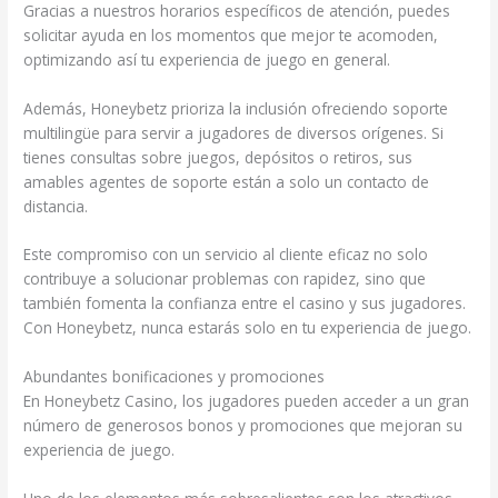
Gracias a nuestros horarios específicos de atención, puedes
solicitar ayuda en los momentos que mejor te acomoden,
optimizando así tu experiencia de juego en general.
Además, Honeybetz prioriza la inclusión ofreciendo soporte
multilingüe para servir a jugadores de diversos orígenes. Si
tienes consultas sobre juegos, depósitos o retiros, sus
amables agentes de soporte están a solo un contacto de
distancia.
Este compromiso con un servicio al cliente eficaz no solo
contribuye a solucionar problemas con rapidez, sino que
también fomenta la confianza entre el casino y sus jugadores.
Con Honeybetz, nunca estarás solo en tu experiencia de juego.
Abundantes bonificaciones y promociones
En Honeybetz Casino, los jugadores pueden acceder a un gran
número de generosos bonos y promociones que mejoran su
experiencia de juego.