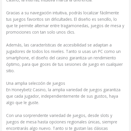
Gracias a su navegación intuitiva, podrás localizar fácilmente
tus juegos favoritos sin dificultades. El diseño es sencillo, lo
que te permite alternar entre tragamonedas, juegos de mesa y
promociones con tan solo unos clics.
Además, las características de accesibilidad se adaptan a
jugadores de todos los niveles. Tanto si usas un PC como un
smartphone, el diseño del casino garantiza un rendimiento
óptimo, para que goces de tus sesiones de juego en cualquier
sitio.
Una amplia selección de juegos
En Honeybetz Casino, la amplia variedad de juegos garantiza
que cada jugador, independientemente de sus gustos, haya
algo que le guste.
Con una sorprendente variedad de juegos, desde slots y
juegos de mesa hasta opciones regionales únicas, siempre
encontrarás algo nuevo. Tanto si te gustan las clásicas