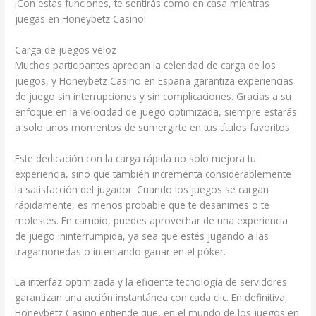
¡Con estas funciones, te sentirás como en casa mientras
juegas en Honeybetz Casino!
Carga de juegos veloz
Muchos participantes aprecian la celeridad de carga de los
juegos, y Honeybetz Casino en España garantiza experiencias
de juego sin interrupciones y sin complicaciones. Gracias a su
enfoque en la velocidad de juego optimizada, siempre estarás
a solo unos momentos de sumergirte en tus títulos favoritos.
Este dedicación con la carga rápida no solo mejora tu
experiencia, sino que también incrementa considerablemente
la satisfacción del jugador. Cuando los juegos se cargan
rápidamente, es menos probable que te desanimes o te
molestes. En cambio, puedes aprovechar de una experiencia
de juego ininterrumpida, ya sea que estés jugando a las
tragamonedas o intentando ganar en el póker.
La interfaz optimizada y la eficiente tecnología de servidores
garantizan una acción instantánea con cada clic. En definitiva,
Honeybetz Casino entiende que, en el mundo de los juegos en