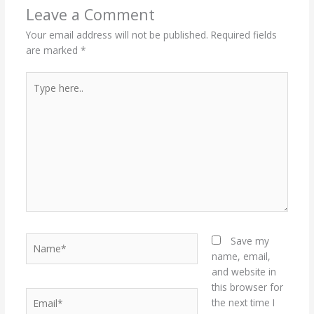
Leave a Comment
Your email address will not be published.
Required fields
are marked
*
Type
here..
Name*
Save my
name, email,
and website in
this browser for
Email*
the next time I