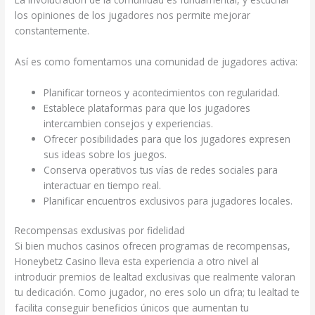
los opiniones de los jugadores nos permite mejorar
constantemente.
Así es como fomentamos una comunidad de jugadores activa:
Planificar torneos y acontecimientos con regularidad.
Establece plataformas para que los jugadores
intercambien consejos y experiencias.
Ofrecer posibilidades para que los jugadores expresen
sus ideas sobre los juegos.
Conserva operativos tus vías de redes sociales para
interactuar en tiempo real.
Planificar encuentros exclusivos para jugadores locales.
Recompensas exclusivas por fidelidad
Si bien muchos casinos ofrecen programas de recompensas,
Honeybetz Casino lleva esta experiencia a otro nivel al
introducir premios de lealtad exclusivas que realmente valoran
tu dedicación. Como jugador, no eres solo un cifra; tu lealtad te
facilita conseguir beneficios únicos que aumentan tu