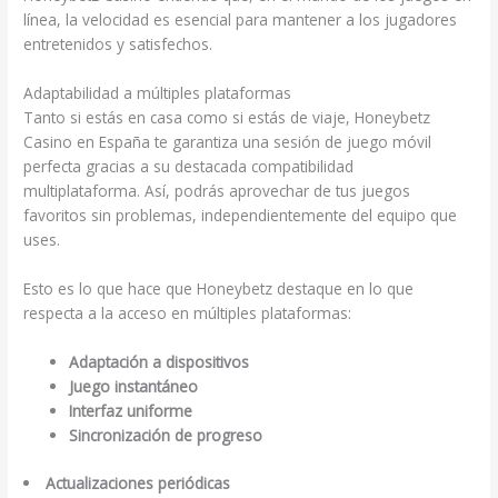
línea, la velocidad es esencial para mantener a los jugadores
entretenidos y satisfechos.
Adaptabilidad a múltiples plataformas
Tanto si estás en casa como si estás de viaje, Honeybetz
Casino en España te garantiza una sesión de juego móvil
perfecta gracias a su destacada compatibilidad
multiplataforma. Así, podrás aprovechar de tus juegos
favoritos sin problemas, independientemente del equipo que
uses.
Esto es lo que hace que Honeybetz destaque en lo que
respecta a la acceso en múltiples plataformas:
Adaptación a dispositivos
Juego instantáneo
Interfaz uniforme
Sincronización de progreso
Actualizaciones periódicas