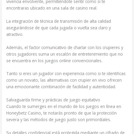
vivencia envolvente, permitiéndote sentir como si te
encontraras ubicado en una sala de casino real.
La integración de técnica de transmisión de alta calidad
asegurándose de que cada jugada o vuelta sea claro y
atractivo.
Además, el factor comunicativo de charlar con los crupieres y
otros jugadores suma un escalón de entretenimiento que no
se encuentra en los juegos online convencionales.
Tanto si eres un jugador con experiencia como si te identificas
como un novato, las alternativas con crupier en vivo ofrecen
una emocionante combinación de facilidad y autenticidad.
Salvaguarda firme y prácticas de juego equitativo
Cuando te sumerges en el mundo de los juegos en línea en
Honeybetz Casino, te notarás pronto de que la protección
severa y las métodos de juego justo son primordiales.
Su detalles confidencial está protegida mediante un cifrado de