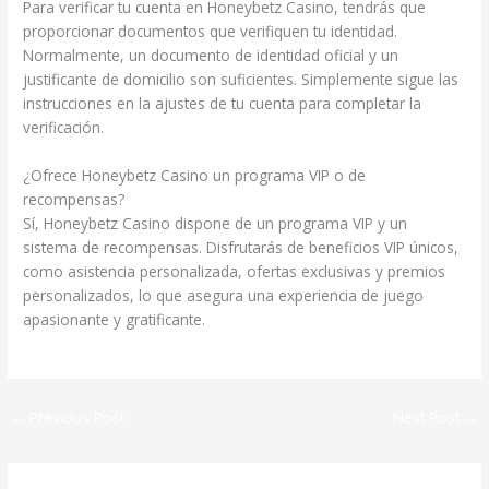
Para verificar tu cuenta en Honeybetz Casino, tendrás que
proporcionar documentos que verifiquen tu identidad.
Normalmente, un documento de identidad oficial y un
justificante de domicilio son suficientes. Simplemente sigue las
instrucciones en la ajustes de tu cuenta para completar la
verificación.
¿Ofrece Honeybetz Casino un programa VIP o de
recompensas?
Sí, Honeybetz Casino dispone de un programa VIP y un
sistema de recompensas. Disfrutarás de beneficios VIP únicos,
como asistencia personalizada, ofertas exclusivas y premios
personalizados, lo que asegura una experiencia de juego
apasionante y gratificante.
←
Previous Post
Next Post
→