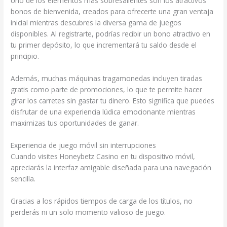
Uno de los elementos más sobresalientes son los atractivos
bonos de bienvenida, creados para ofrecerte una gran ventaja
inicial mientras descubres la diversa gama de juegos
disponibles. Al registrarte, podrías recibir un bono atractivo en
tu primer depósito, lo que incrementará tu saldo desde el
principio.
Además, muchas máquinas tragamonedas incluyen tiradas
gratis como parte de promociones, lo que te permite hacer
girar los carretes sin gastar tu dinero. Esto significa que puedes
disfrutar de una experiencia lúdica emocionante mientras
maximizas tus oportunidades de ganar.
Experiencia de juego móvil sin interrupciones
Cuando visites Honeybetz Casino en tu dispositivo móvil,
apreciarás la interfaz amigable diseñada para una navegación
sencilla.
Gracias a los rápidos tiempos de carga de los títulos, no
perderás ni un solo momento valioso de juego.