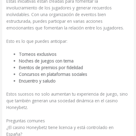
Estas iniciativas están creadas para fomentar la
involucramiento de los jugadores y generar recuerdos
inolvidables. Con una organización de eventos bien
estructurada, puedes participar en varias acciones
emocionantes que fomentan la relación entre los jugadores.
Esto es lo que puedes anticipar:
Torneos exclusivos
Noches de juegos con tema
Eventos de premios por fidelidad
Concursos en plataformas sociales
Encuentro y saludo
Estos sucesos no solo aumentan tu experiencia de juego, sino
que también generan una sociedad dinámica en el casino
Honeybetz.
Preguntas comunes
¿El casino Honeybetz tiene licencia y está controlado en
España?