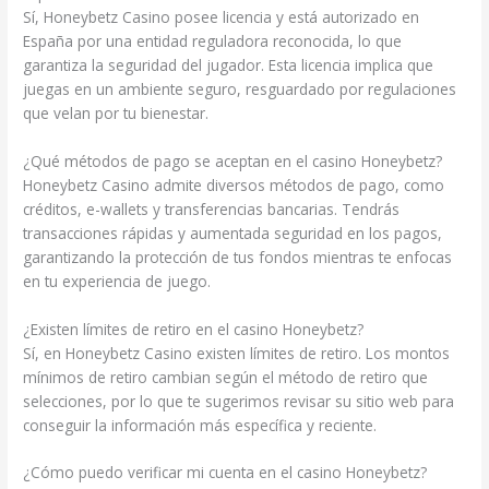
Sí, Honeybetz Casino posee licencia y está autorizado en
España por una entidad reguladora reconocida, lo que
garantiza la seguridad del jugador. Esta licencia implica que
juegas en un ambiente seguro, resguardado por regulaciones
que velan por tu bienestar.
¿Qué métodos de pago se aceptan en el casino Honeybetz?
Honeybetz Casino admite diversos métodos de pago, como
créditos, e-wallets y transferencias bancarias. Tendrás
transacciones rápidas y aumentada seguridad en los pagos,
garantizando la protección de tus fondos mientras te enfocas
en tu experiencia de juego.
¿Existen límites de retiro en el casino Honeybetz?
Sí, en Honeybetz Casino existen límites de retiro. Los montos
mínimos de retiro cambian según el método de retiro que
selecciones, por lo que te sugerimos revisar su sitio web para
conseguir la información más específica y reciente.
¿Cómo puedo verificar mi cuenta en el casino Honeybetz?