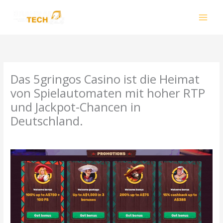
Skip
to
content
Das 5gringos Casino ist die Heimat
von Spielautomaten mit hoher RTP
und Jackpot-Chancen in
Deutschland.
Leave a Comment
/
Uncategorized
/ By
smhalole@gmail.com