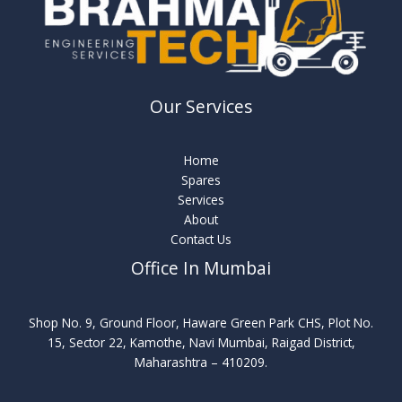
Our Services
Home
Spares
Services
About
Contact Us
Office In Mumbai
Shop No. 9, Ground Floor, Haware Green Park CHS, Plot No.
15, Sector 22, Kamothe, Navi Mumbai, Raigad District,
Maharashtra – 410209.